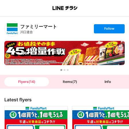
B
r
a
n
ファミリーマート
c
s
Follow
h
e
川口道合
T
t
o
f
p
o
l
l
o
w
Flyers
(
14
)
Items
(
7
)
Info
Latest flyers