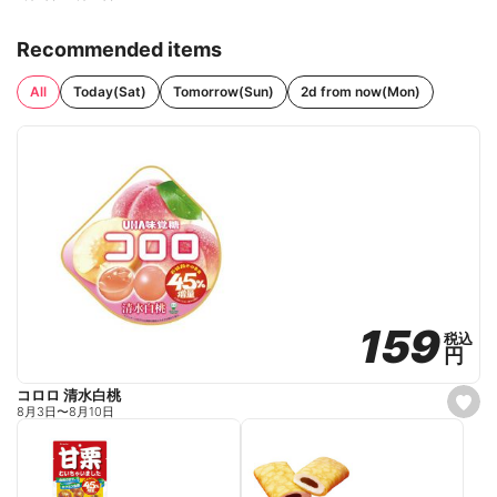
Recommended items
All
Today(Sat)
Tomorrow(Sun)
2d from now(Mon)
159
159
税込
税込
円
円
コロロ 清水白桃
s
8月3日
〜
8月10日
e
t
f
a
v
o