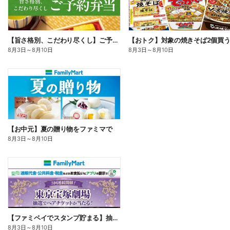
【旨さ格別、こだわり尽くし】ご予約弁当
8月3日
～
8月10日
8月3日
～
8月10日
【お中元】夏の贈り物をファミマで
8月3日
～
8月10日
【ファミペイでスタンプ貯まる】抽選でペアチケットが当たる!
8月3日
～
8月10日