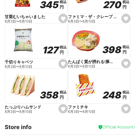
270
270
345
345
税込
税込
税込
税込
r
円
円
円
円
i
t
e
ファミマ・ザ・クレープ 生チョコ
甘栗むいちゃいました
s
s
8月3日
〜
8月10日
8月3日
〜
8月10日
e
e
t
t
f
f
a
a
v
v
o
o
398
398
127
127
税込
税込
税込
税込
r
r
円
円
円
円
i
i
t
t
e
e
たんぱく質が摂れる!豚しゃぶのパスタサラダ
千切りキャベツ
s
s
8月3日
〜
8月10日
8月3日
〜
8月10日
e
e
t
t
f
f
a
a
v
v
o
o
248
248
358
358
税込
税込
税込
税込
r
r
円
円
円
円
i
i
t
t
e
e
ファミチキ
たっぷりハムサンド
s
s
8月3日
〜
8月10日
8月3日
〜
8月10日
e
e
t
t
f
f
Store info
a
a
Official Account
v
v
o
o
r
r