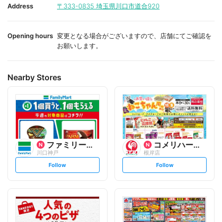
i
i
Address
〒333-0835
埼玉県川口市道合920
t
t
e
e
Opening hours
変更となる場合がございますので、店舗にてご確認を
お願いします。
Nearby Stores
ファミリーマート
コメリハード&グリーン
川口神戸
根岸店
s
s
Follow
Follow
e
e
t
t
f
f
o
o
l
l
l
l
o
o
w
w