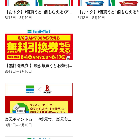
【おトク】1個買うと1個もらえる/アイス
8月3日
～
8月10日
8月3日
～
8月10日
【無料引換券!】焼き麺買うとお茶引換券貰える!
8月3日
～
8月10日
楽天ポイントカード提示で、楽天市場でのお買い物がおトクに!
8月3日
～
8月10日