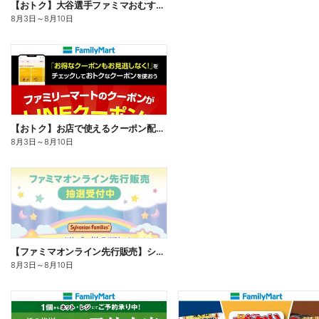
【おトク】大谷選手ファミマおむすび割
8月3日
～
8月10日
【おトク】お店で使えるクーポン配信中
8月3日
～
8月10日
【ファミマオンライン先行販売】シルバニアファミリー
8月3日
～
8月10日