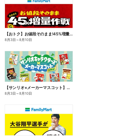
【おトク】お値段そのまま!45%増量作戦!
8月3日
～
8月10日
【サンリオ×メーカーマスコット】オリジナルグッズ貰える!
8月3日
～
8月10日