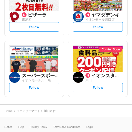
ピザーラ
ヤマダデンキ
東浦和
イオンモール川口店
s
s
Follow
Follow
e
e
t
t
f
f
o
o
l
l
l
l
o
o
Coming Soon
w
w
スーパースポーツゼビオ
イオンスタイル
イオンモール川口店
川口
s
s
Follow
Follow
e
e
t
t
f
f
o
o
l
l
l
l
o
o
Home
ファミリーマート
川口道合
w
w
Notice
Help
Privacy Policy
Terms and Conditions
Login