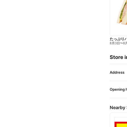
たっぷり
8月3日
〜
8
Store i
Address
Opening 
Nearby 