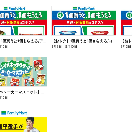
【おトク】1個買うと1個もらえる/アイス
【おトク】1個買うと1個もらえる/ヨーグルト
【おト
月10日
8月3日
～
8月10日
8月3日
【サンリオ×メーカーマスコット】オリジナルグッズ貰える!
月10日