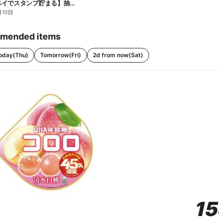
【ファミペイでスタンプ貯まる】抽選でペアチケットが当たる!
月10日
mended items
oday(Thu)
Tomorrow(Fri)
2d from now(Sat)
1
1