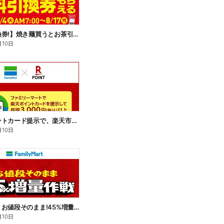
【無料引換券!】焼き麺買うとお茶引換券貰える!
月10日
楽天ポイントカード提示で、楽天市場でのお買い物がおトクに!
月10日
【おトク】お値段そのまま!45%増量作戦!
月10日