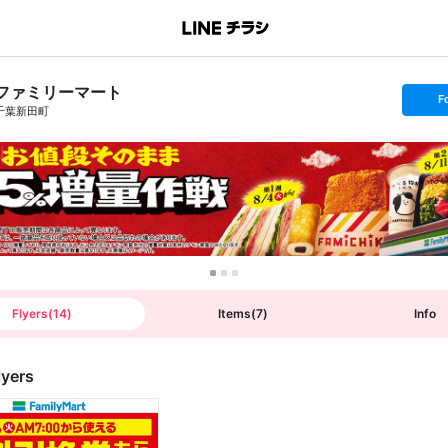
ファミリーマート
s
F
e
千葉新田町
t
f
o
l
l
o
w
Flyers
(
14
)
Items
(
7
)
Info
lyers