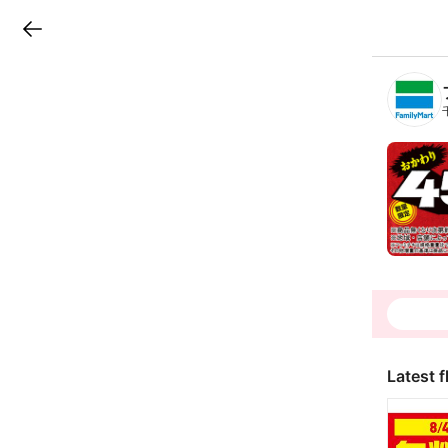
LINEチラシ
B
r
a
n
c
h
T
o
p
Latest f