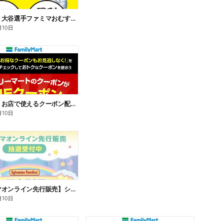
【おトク】大谷選手ファミマおむすび割
月10日
【おトク】お店で使えるクーポン配信中
月10日
【ファミマオンライン先行販売】シルバニアファミリー
月10日