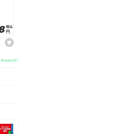
a
v
o
r
i
t
8
8
e
税込
税込
円
円
s
e
t
f
a
l Account
v
o
r
i
t
e