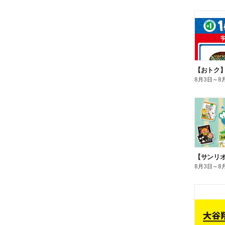
8月3日
～
8
8月3日
～
8