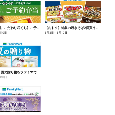
【旨さ格別、こだわり尽くし】ご予約弁当
【おトク】対象の焼きそば2個買うと100円引き!
月10日
8月3日
～
8月10日
】夏の贈り物をファミマで
月10日