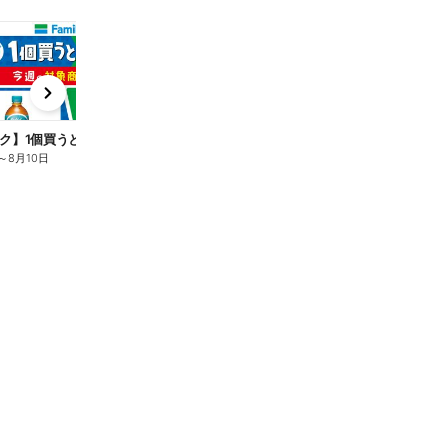
t
x
e
n
ク】1個買うと1個もらえる/麦茶
～
8月10日