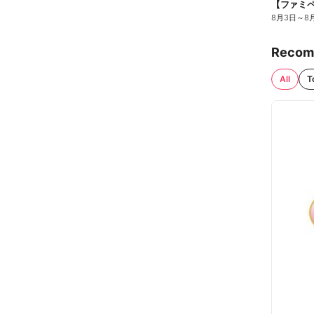
8月3日
～
8
Recom
All
T