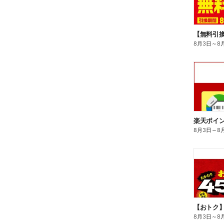
8月3日
～
8
8月3日
～
8
8月3日
～
8