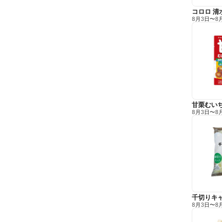
コロロ 清
8月3日
〜
8
甘栗むい
8月3日
〜
8
千切りキ
8月3日
〜
8