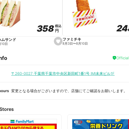
a
v
o
r
i
t
24
24
358
358
e
税込
税込
円
円
ファミチキ
ハムサンド
s
8月3日
〜
8月10日
月10日
e
t
f
nfo
a
Officia
v
o
r
i
〒260-0027
千葉県千葉市中央区新田町1番1号 IMI未来ビル1F
t
e
hours
変更となる場合がございますので、店舗にてご確認をお願いします。
Stores