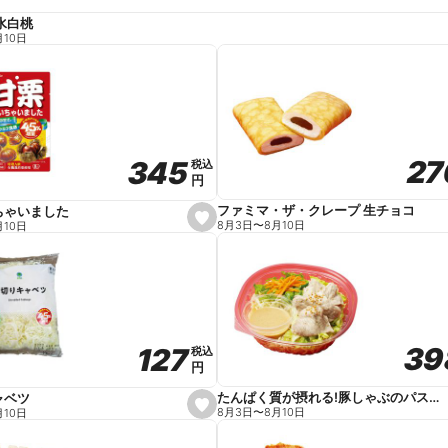
水白桃
月10日
27
27
345
345
税込
税込
円
円
ファミマ・ザ・クレープ 生チョコ
ちゃいました
s
8月3日
〜
8月10日
月10日
e
t
f
a
v
o
r
i
t
39
39
127
127
e
税込
税込
円
円
たんぱく質が摂れる!豚しゃぶのパスタサラダ
ャベツ
s
8月3日
〜
8月10日
月10日
e
t
f