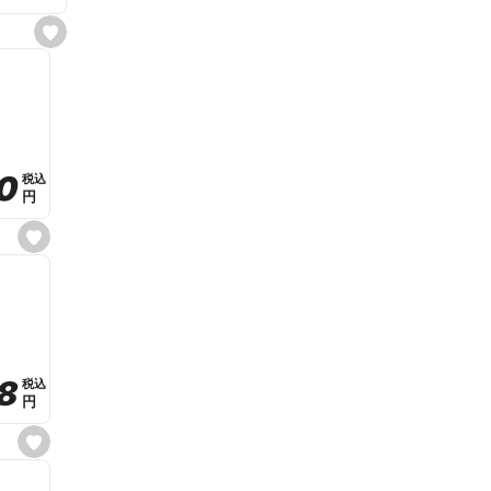
s
e
t
f
a
v
o
r
i
t
0
0
税込
税込
e
円
円
s
e
t
f
a
v
o
r
i
t
8
8
e
税込
税込
円
円
s
e
t
f