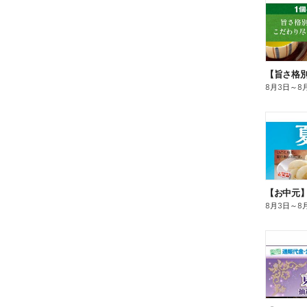
8月3日
～
8
【お中元
8月3日
～
8