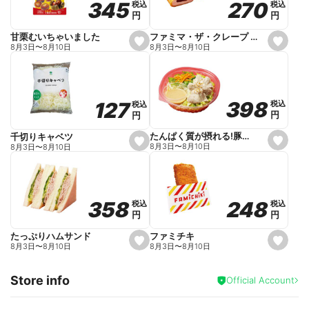
270
270
345
345
税込
税込
税込
税込
r
円
円
円
円
i
t
e
ファミマ・ザ・クレープ 生チョコ
甘栗むいちゃいました
s
s
8月3日
〜
8月10日
8月3日
〜
8月10日
e
e
t
t
f
f
a
a
v
v
o
o
398
398
127
127
税込
税込
税込
税込
r
r
円
円
円
円
i
i
t
t
e
e
たんぱく質が摂れる!豚しゃぶのパスタサラダ
千切りキャベツ
s
s
8月3日
〜
8月10日
8月3日
〜
8月10日
e
e
t
t
f
f
a
a
v
v
o
o
248
248
358
358
税込
税込
税込
税込
r
r
円
円
円
円
i
i
t
t
e
e
ファミチキ
たっぷりハムサンド
s
s
8月3日
〜
8月10日
8月3日
〜
8月10日
e
e
t
t
f
f
Store info
a
a
Official Account
v
v
o
o
r
r