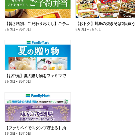
【旨さ格別、こだわり尽くし】ご予約弁当
8月3日
～
8月10日
8月3日
～
8月10日
【お中元】夏の贈り物をファミマで
8月3日
～
8月10日
【ファミペイでスタンプ貯まる】抽選でペアチケットが当たる!
8月3日
～
8月10日