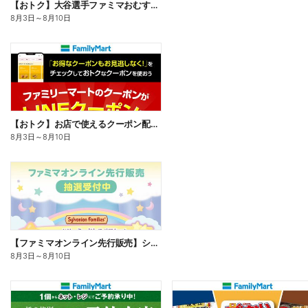
【おトク】大谷選手ファミマおむすび割
8月3日
～
8月10日
【おトク】お店で使えるクーポン配信中
8月3日
～
8月10日
【ファミマオンライン先行販売】シルバニアファミリー
8月3日
～
8月10日