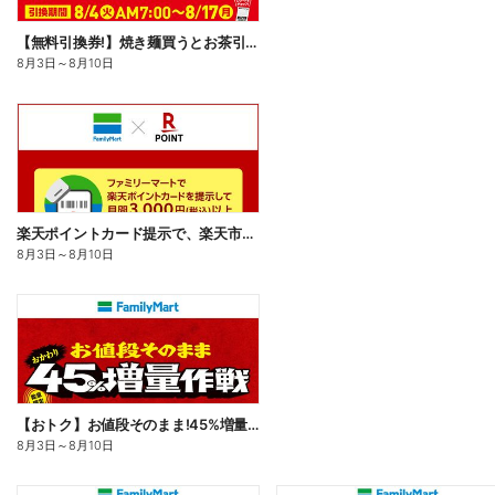
【無料引換券!】焼き麺買うとお茶引換券貰える!
8月3日
～
8月10日
楽天ポイントカード提示で、楽天市場でのお買い物がおトクに!
8月3日
～
8月10日
【おトク】お値段そのまま!45%増量作戦!
8月3日
～
8月10日