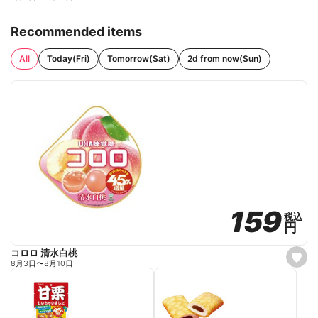
Recommended items
All
Today(Fri)
Tomorrow(Sat)
2d from now(Sun)
159
159
税込
税込
円
円
コロロ 清水白桃
s
8月3日
〜
8月10日
e
t
f
a
v
o