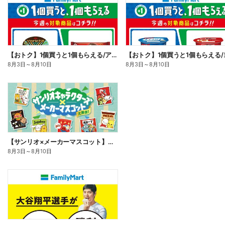
【おトク】1個買うと1個もらえる/アイス
8月3日
～
8月10日
8月3日
～
8月10日
【サンリオ×メーカーマスコット】オリジナルグッズ貰える!
8月3日
～
8月10日