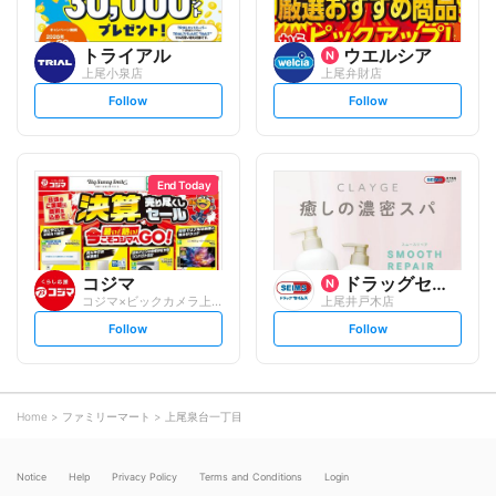
トライアル
ウエルシア
上尾小泉店
上尾弁財店
s
s
Follow
Follow
e
e
t
t
f
f
o
o
l
l
l
l
o
o
End Today
w
w
コジマ
ドラッグセイムス
コジマ×ビックカメラ上尾春日店
上尾井戸木店
s
s
Follow
Follow
e
e
t
t
f
f
o
o
l
l
l
l
o
o
Home
ファミリーマート
上尾泉台一丁目
w
w
Notice
Help
Privacy Policy
Terms and Conditions
Login