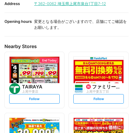
i
i
Address
〒362-0062
埼玉県上尾市泉台1丁目7-12
t
t
e
e
Opening hours
変更となる場合がございますので、店舗にてご確認を
お願いします。
Nearby Stores
End Today
TAIRAYA
ファミリーマート
上尾中妻店
上尾中妻五丁目
s
s
Follow
Follow
e
e
t
t
f
f
o
o
l
l
l
l
o
o
w
w