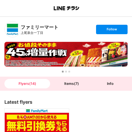
B
r
a
n
ファミリーマート
c
s
Follow
h
e
上尾泉台一丁目
T
t
o
f
p
o
l
l
o
w
Flyers
(
14
)
Items
(
7
)
Info
Latest flyers