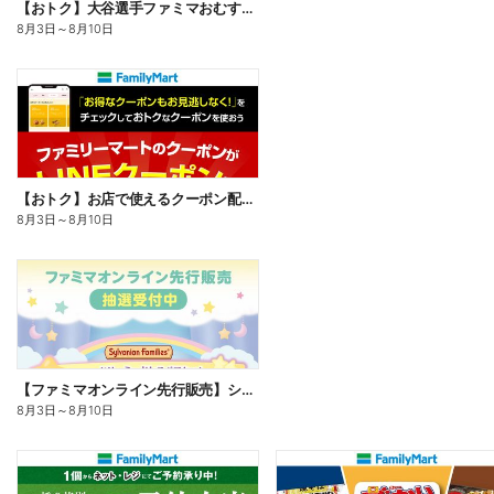
【おトク】大谷選手ファミマおむすび割
8月3日
～
8月10日
【おトク】お店で使えるクーポン配信中
8月3日
～
8月10日
【ファミマオンライン先行販売】シルバニアファミリー
8月3日
～
8月10日