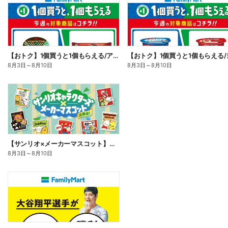
【おトク】1個買うと1個もらえる/アイス
8月3日
～
8月10日
8月3日
～
8月10日
【サンリオ×メーカーマスコット】オリジナルグッズ貰える!
8月3日
～
8月10日