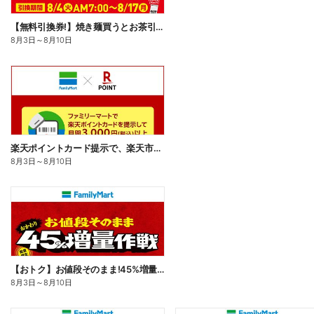
【無料引換券!】焼き麺買うとお茶引換券貰える!
8月3日
～
8月10日
楽天ポイントカード提示で、楽天市場でのお買い物がおトクに!
8月3日
～
8月10日
【おトク】お値段そのまま!45%増量作戦!
8月3日
～
8月10日