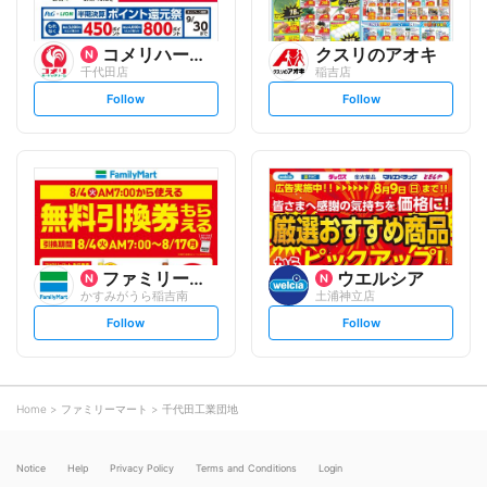
コメリハード&グリーン
クスリのアオキ
千代田店
稲吉店
s
s
Follow
Follow
e
e
t
t
f
f
o
o
l
l
l
l
o
o
w
w
ファミリーマート
ウエルシア
かすみがうら稲吉南
土浦神立店
s
s
Follow
Follow
e
e
t
t
f
f
o
o
l
l
l
l
o
o
Home
ファミリーマート
千代田工業団地
w
w
Notice
Help
Privacy Policy
Terms and Conditions
Login