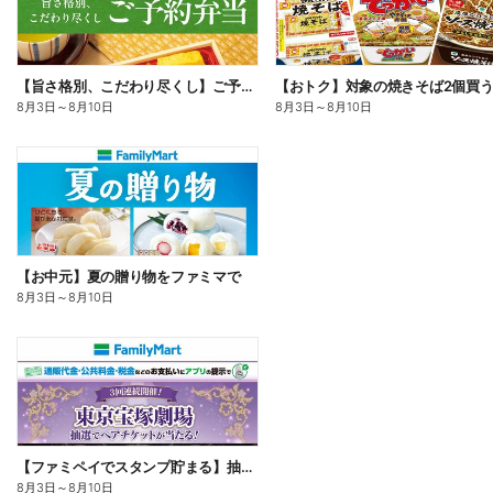
【旨さ格別、こだわり尽くし】ご予約弁当
8月3日
～
8月10日
8月3日
～
8月10日
【お中元】夏の贈り物をファミマで
8月3日
～
8月10日
【ファミペイでスタンプ貯まる】抽選でペアチケットが当たる!
8月3日
～
8月10日