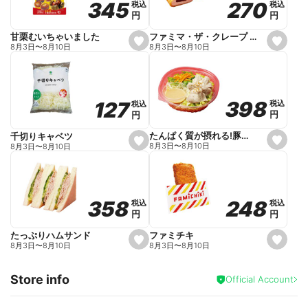
270
270
345
345
税込
税込
税込
税込
r
円
円
円
円
i
t
e
ファミマ・ザ・クレープ 生チョコ
甘栗むいちゃいました
s
s
8月3日
〜
8月10日
8月3日
〜
8月10日
e
e
t
t
f
f
a
a
v
v
o
o
398
398
127
127
税込
税込
税込
税込
r
r
円
円
円
円
i
i
t
t
e
e
たんぱく質が摂れる!豚しゃぶのパスタサラダ
千切りキャベツ
s
s
8月3日
〜
8月10日
8月3日
〜
8月10日
e
e
t
t
f
f
a
a
v
v
o
o
248
248
358
358
税込
税込
税込
税込
r
r
円
円
円
円
i
i
t
t
e
e
ファミチキ
たっぷりハムサンド
s
s
8月3日
〜
8月10日
8月3日
〜
8月10日
e
e
t
t
f
f
Store info
a
a
Official Account
v
v
o
o
r
r