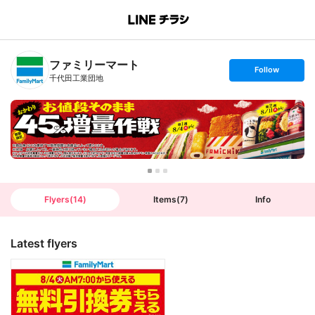
B
r
a
n
ファミリーマート
c
s
Follow
h
e
千代田工業団地
T
t
o
f
p
o
l
l
o
w
Flyers
(
14
)
Items
(
7
)
Info
Latest flyers