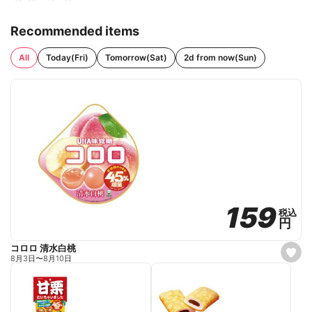
Recommended items
All
Today(Fri)
Tomorrow(Sat)
2d from now(Sun)
159
159
税込
税込
円
円
コロロ 清水白桃
s
8月3日
〜
8月10日
e
t
f
a
v
o