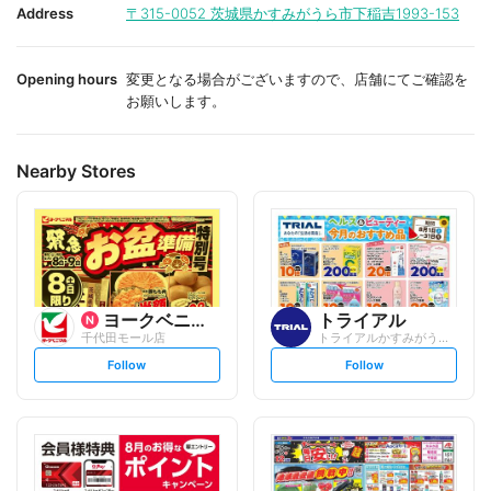
i
i
Address
〒315-0052
茨城県かすみがうら市下稲吉1993-153
t
t
e
e
Opening hours
変更となる場合がございますので、店舗にてご確認を
お願いします。
Nearby Stores
ヨークベニマル
トライアル
千代田モール店
トライアルかすみがうら市店
s
s
Follow
Follow
e
e
t
t
f
f
o
o
l
l
l
l
o
o
w
w