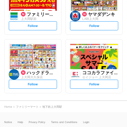
ファミリーマート
ヤマダデンキ
上大岡駅前
LABI上大岡
s
s
Follow
Follow
e
e
t
t
f
f
o
o
l
l
l
l
o
o
w
w
ハックドラッグ
ココカラファイン
上大岡大久保店
セイジョー 上大岡店
s
s
Follow
Follow
e
e
t
t
f
f
o
o
l
l
l
l
o
o
Home
ファミリーマート
地下鉄上大岡駅
w
w
Notice
Help
Privacy Policy
Terms and Conditions
Login