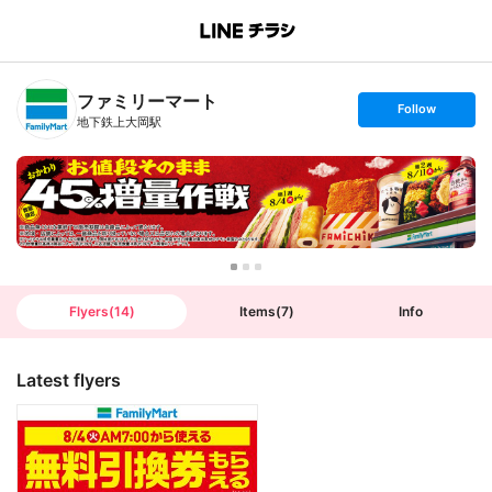
B
r
a
n
ファミリーマート
c
s
Follow
h
e
地下鉄上大岡駅
T
t
o
f
p
o
l
l
o
w
Flyers
(
14
)
Items
(
7
)
Info
Latest flyers