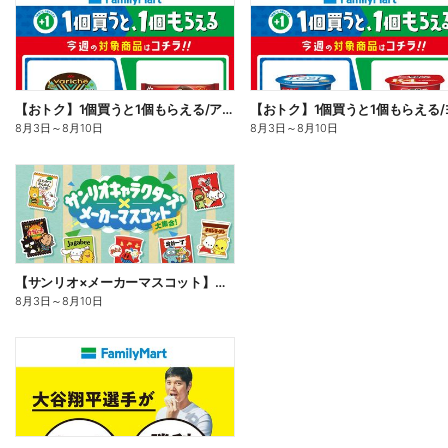
【おトク】1個買うと1個もらえる/アイス
8月3日
～
8月10日
8月3日
～
8月10日
【サンリオ×メーカーマスコット】オリジナルグッズ貰える!
8月3日
～
8月10日