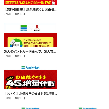
【無料引換券!】焼き麺買うとお茶引換券貰える!
8月3日
～
8月10日
楽天ポイントカード提示で、楽天市場でのお買い物がおトクに!
8月3日
～
8月10日
【おトク】お値段そのまま!45%増量作戦!
8月3日
～
8月10日