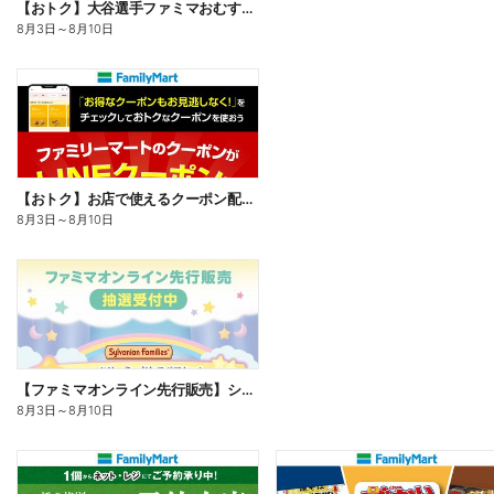
【おトク】大谷選手ファミマおむすび割
8月3日
～
8月10日
【おトク】お店で使えるクーポン配信中
8月3日
～
8月10日
【ファミマオンライン先行販売】シルバニアファミリー
8月3日
～
8月10日