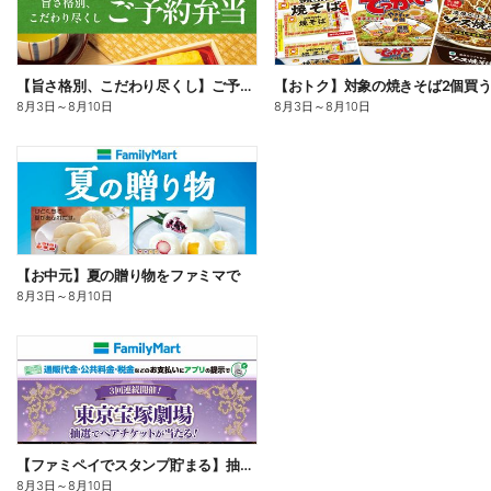
【旨さ格別、こだわり尽くし】ご予約弁当
8月3日
～
8月10日
8月3日
～
8月10日
【お中元】夏の贈り物をファミマで
8月3日
～
8月10日
【ファミペイでスタンプ貯まる】抽選でペアチケットが当たる!
8月3日
～
8月10日