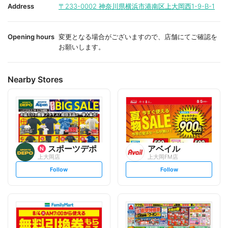
i
i
Address
〒233-0002
神奈川県横浜市港南区上大岡西1-9-B-1
t
t
e
e
Opening hours
変更となる場合がございますので、店舗にてご確認を
お願いします。
Nearby Stores
スポーツデポ
アベイル
上大岡店
上大岡FM店
s
s
Follow
Follow
e
e
t
t
f
f
o
o
l
l
l
l
o
o
w
w