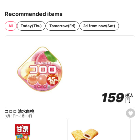
Recommended items
All
Today(Thu)
Tomorrow(Fri)
2d from now(Sat)
159
159
税込
税込
円
円
コロロ 清水白桃
s
8月3日
〜
8月10日
e
t
f
a
v
o