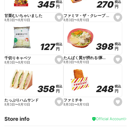
270
270
345
345
税込
税込
税込
税込
r
円
円
円
円
i
t
e
ファミマ・ザ・クレープ 生チョコ
甘栗むいちゃいました
s
s
8月3日
〜
8月10日
8月3日
〜
8月10日
e
e
t
t
f
f
a
a
v
v
o
o
398
398
127
127
税込
税込
税込
税込
r
r
円
円
円
円
i
i
t
t
e
e
たんぱく質が摂れる!豚しゃぶのパスタサラダ
千切りキャベツ
s
s
8月3日
〜
8月10日
8月3日
〜
8月10日
e
e
t
t
f
f
a
a
v
v
o
o
248
248
358
358
税込
税込
税込
税込
r
r
円
円
円
円
i
i
t
t
e
e
ファミチキ
たっぷりハムサンド
s
s
8月3日
〜
8月10日
8月3日
〜
8月10日
e
e
t
t
f
f
Store info
a
a
Official Account
v
v
o
o
r
r