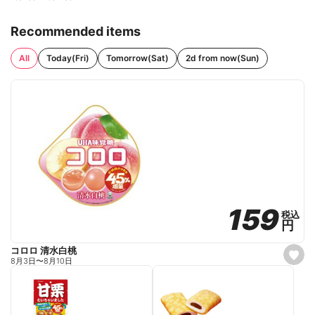
Recommended items
All
Today(Fri)
Tomorrow(Sat)
2d from now(Sun)
159
159
税込
税込
円
円
コロロ 清水白桃
s
8月3日
〜
8月10日
e
t
f
a
v
o