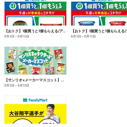
【おトク】1個買うと1個もらえる/アイス
8月3日
～
8月10日
8月3日
～
8月10日
【サンリオ×メーカーマスコット】オリジナルグッズ貰える!
8月3日
～
8月10日