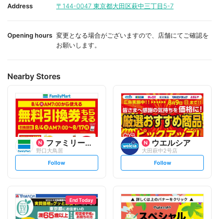
i
i
Address
〒144-0047
東京都大田区萩中三丁目5-7
t
t
e
e
Opening hours
変更となる場合がございますので、店舗にてご確認を
お願いします。
Nearby Stores
ファミリーマート
ウエルシア
野口大鳥居
大田萩中2号店
s
s
Follow
Follow
e
e
t
t
f
f
o
o
l
l
l
l
o
o
End Today
w
w