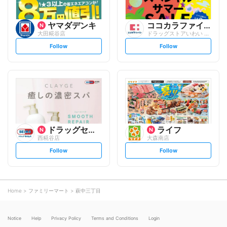
ヤマダデンキ
ココカラファイン
大田糀谷店
ドラッグストアいわい 萩中店
s
s
Follow
Follow
e
e
t
t
f
f
o
o
l
l
l
l
o
o
w
w
ドラッグセイムス
ライフ
西糀谷店
大森南店
s
s
Follow
Follow
e
e
t
t
f
f
o
o
l
l
l
l
o
o
Home
ファミリーマート
萩中三丁目
w
w
Notice
Help
Privacy Policy
Terms and Conditions
Login