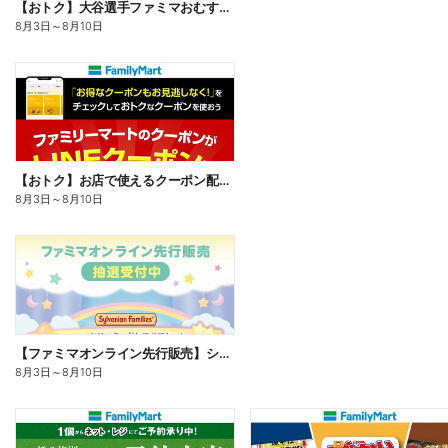
【おトク】大谷選手ファミマおむすび割
8月3日
～
8月10日
【おトク】お店で使えるクーポン配信中
8月3日
～
8月10日
【ファミマオンライン先行販売】シルバニアファミリー
8月3日
～
8月10日