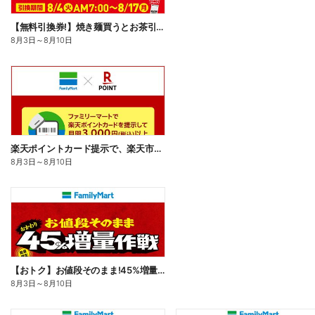
【無料引換券!】焼き麺買うとお茶引換券貰える!
8月3日
～
8月10日
楽天ポイントカード提示で、楽天市場でのお買い物がおトクに!
8月3日
～
8月10日
【おトク】お値段そのまま!45%増量作戦!
8月3日
～
8月10日