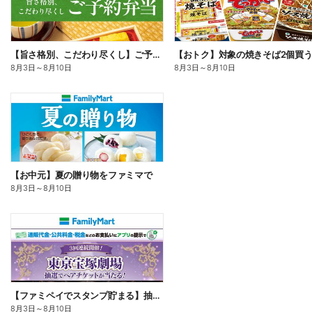
【旨さ格別、こだわり尽くし】ご予約弁当
8月3日
～
8月10日
8月3日
～
8月10日
【お中元】夏の贈り物をファミマで
8月3日
～
8月10日
【ファミペイでスタンプ貯まる】抽選でペアチケットが当たる!
8月3日
～
8月10日