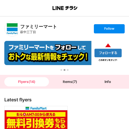
B
r
a
n
ファミリーマート
c
s
Follow
h
e
萩中三丁目
T
t
o
f
p
o
l
l
o
w
Flyers
(
14
)
Items
(
7
)
Info
Latest flyers