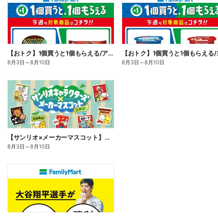
【おトク】1個買うと1個もらえる/アイス
8月3日
～
8月10日
8月3日
～
8月10日
【サンリオ×メーカーマスコット】オリジナルグッズ貰える!
8月3日
～
8月10日