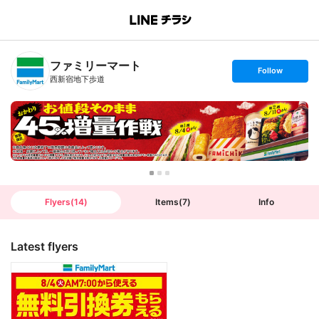
B
r
a
n
ファミリーマート
c
s
Follow
h
e
西新宿地下歩道
T
t
o
f
p
o
l
l
o
w
Flyers
(
14
)
Items
(
7
)
Info
Latest flyers