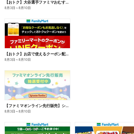
【おトク】大谷選手ファミマおむすび割
8月3日
～
8月10日
【おトク】お店で使えるクーポン配信中
8月3日
～
8月10日
【ファミマオンライン先行販売】シルバニアファミリー
8月3日
～
8月10日