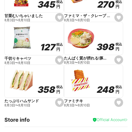
270
270
345
345
税込
税込
税込
税込
r
円
円
円
円
i
t
e
ファミマ・ザ・クレープ 生チョコ
甘栗むいちゃいました
s
s
8月3日
〜
8月10日
8月3日
〜
8月10日
e
e
t
t
f
f
a
a
v
v
o
o
398
398
127
127
税込
税込
税込
税込
r
r
円
円
円
円
i
i
t
t
e
e
たんぱく質が摂れる!豚しゃぶのパスタサラダ
千切りキャベツ
s
s
8月3日
〜
8月10日
8月3日
〜
8月10日
e
e
t
t
f
f
a
a
v
v
o
o
248
248
358
358
税込
税込
税込
税込
r
r
円
円
円
円
i
i
t
t
e
e
ファミチキ
たっぷりハムサンド
s
s
8月3日
〜
8月10日
8月3日
〜
8月10日
e
e
t
t
f
f
Store info
a
a
Official Account
v
v
o
o
r
r