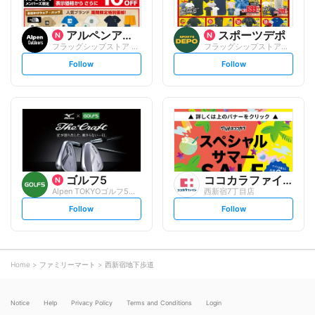
アルペンアウトドアーズ
スポーツデポ
フラッグシップストア 新宿店
フラッグシップストア新宿店
s
s
Follow
Follow
e
e
t
t
f
f
o
o
l
l
l
l
o
o
w
w
ゴルフ5
ココカラファイン
Alpen TOKYOゴルフ5フラッグシ...
西新宿7丁目店
s
s
Follow
Follow
e
e
t
t
f
f
o
o
l
l
l
l
o
o
Home
ファミリーマート
西新宿地下歩道
w
w
Notice
Help
Privacy Policy
Terms and Conditions
Login