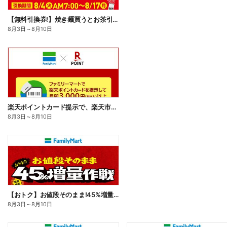
【無料引換券!】焼き麺買うとお茶引換券貰える!
8月3日
～
8月10日
楽天ポイントカード提示で、楽天市場でのお買い物がおトクに!
8月3日
～
8月10日
【おトク】お値段そのまま!45%増量作戦!
8月3日
～
8月10日