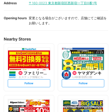
i
i
Address
〒160-0023
東京都新宿区西新宿一丁目8番1号
t
t
e
e
Opening hours
変更となる場合がございますので、店舗にてご確認を
お願いします。
Nearby Stores
ファミリーマート
ヤマダデンキ
エステック情報ビル
LABI新宿西口館
s
s
Follow
Follow
e
e
t
t
f
f
o
o
l
l
l
l
o
o
w
w