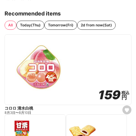
Recommended items
All
Today(Thu)
Tomorrow(Fri)
2d from now(Sat)
159
159
税込
税込
円
円
コロロ 清水白桃
s
8月3日
〜
8月10日
e
t
f
a
v
o