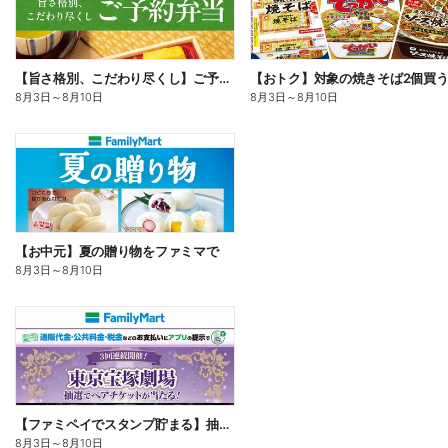
【旨さ格別、こだわり尽くし】ご予約弁当
8月3日
～
8月10日
8月3日
～
8月10日
【お中元】夏の贈り物をファミマで
8月3日
～
8月10日
【ファミペイでスタンプ貯まる】抽選でペアチケットが当たる!
8月3日
～
8月10日