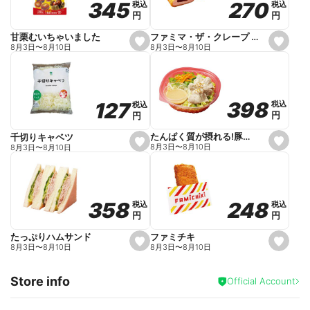
270
270
345
345
税込
税込
税込
税込
r
円
円
円
円
i
t
e
ファミマ・ザ・クレープ 生チョコ
甘栗むいちゃいました
s
s
8月3日
〜
8月10日
8月3日
〜
8月10日
e
e
t
t
f
f
a
a
v
v
o
o
398
398
127
127
税込
税込
税込
税込
r
r
円
円
円
円
i
i
t
t
e
e
たんぱく質が摂れる!豚しゃぶのパスタサラダ
千切りキャベツ
s
s
8月3日
〜
8月10日
8月3日
〜
8月10日
e
e
t
t
f
f
a
a
v
v
o
o
248
248
358
358
税込
税込
税込
税込
r
r
円
円
円
円
i
i
t
t
e
e
ファミチキ
たっぷりハムサンド
s
s
8月3日
〜
8月10日
8月3日
〜
8月10日
e
e
t
t
f
f
Store info
a
a
Official Account
v
v
o
o
r
r