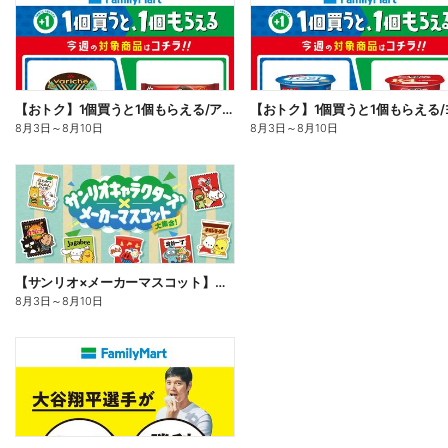
【おトク】1個買うと1個もらえる/アイス
8月3日
～
8月10日
8月3日
～
8月10日
【サンリオ×メーカーマスコット】オリジナルグッズ貰える!
8月3日
～
8月10日