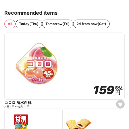
Recommended items
All
Today(Thu)
Tomorrow(Fri)
2d from now(Sat)
159
159
税込
税込
円
円
コロロ 清水白桃
s
8月3日
〜
8月10日
e
t
f
a
v
o