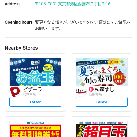
i
i
Address
〒106-0031
東京都港区西麻布二丁目9-16
t
t
e
e
Opening hours
変更となる場合がございますので、店舗にてご確認を
お願いします。
Nearby Stores
ピザーラ
柿家すし
六本木店
西麻布店
s
s
Follow
Follow
e
e
t
t
f
f
o
o
l
l
l
l
o
o
w
w