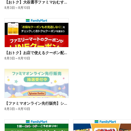
【おトク】大谷選手ファミマおむすび割
8月3日
～
8月10日
【おトク】お店で使えるクーポン配信中
8月3日
～
8月10日
【ファミマオンライン先行販売】シルバニアファミリー
8月3日
～
8月10日