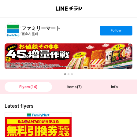
B
r
a
n
ファミリーマート
c
s
Follow
h
e
西麻布霞町
T
t
o
f
p
o
l
l
o
w
Flyers
(
14
)
Items
(
7
)
Info
Latest flyers