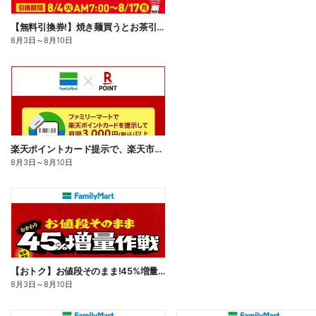
【無料引換券!】焼き麺買うとお茶引換券貰える!
8月3日
～
8月10日
楽天ポイントカード提示で、楽天市場でのお買い物がおトクに!
8月3日
～
8月10日
【おトク】お値段そのまま!45%増量作戦!
8月3日
～
8月10日