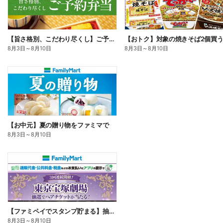
【旨さ格別、こだわり尽くし】ご予約弁当
8月3日
～
8月10日
8月3日
～
8月10日
【お中元】夏の贈り物をファミマで
8月3日
～
8月10日
【ファミペイでスタンプ貯まる】抽選でペアチケットが当たる!
8月3日
～
8月10日