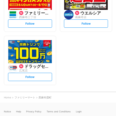
ファミリーマート
ウエルシア
西麻布三丁目
南麻布店
s
s
Follow
Follow
e
e
t
t
f
f
o
o
l
l
l
l
o
o
w
w
ドラッグセイムス
広尾店
s
Follow
e
t
f
o
l
l
o
Home
ファミリーマート
西麻布霞町
w
Notice
Help
Privacy Policy
Terms and Conditions
Login