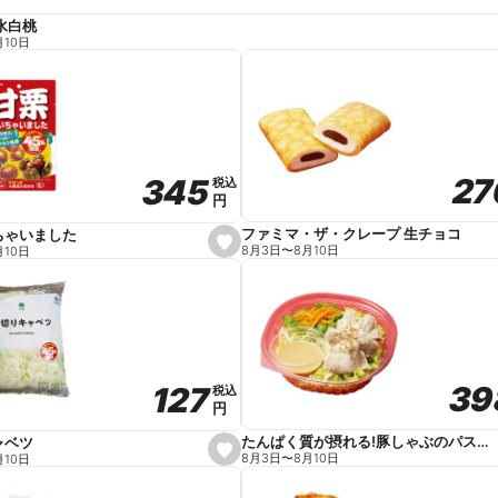
水白桃
月10日
27
27
345
345
税込
税込
円
円
ファミマ・ザ・クレープ 生チョコ
ちゃいました
s
8月3日
〜
8月10日
月10日
e
t
f
a
v
o
r
i
t
39
39
127
127
e
税込
税込
円
円
たんぱく質が摂れる!豚しゃぶのパスタサラダ
ャベツ
s
8月3日
〜
8月10日
月10日
e
t
f