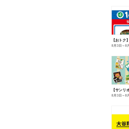
8月3日
～
8
8月3日
～
8