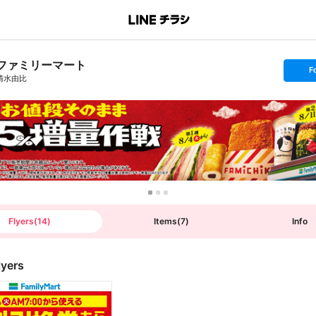
ファミリーマート
s
F
e
清水由比
t
f
o
l
l
o
w
Flyers
(
14
)
Items
(
7
)
Info
lyers