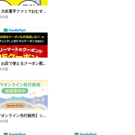
【おトク】大谷選手ファミマおむすび割
月10日
【おトク】お店で使えるクーポン配信中
月10日
【ファミマオンライン先行販売】シルバニアファミリー
月10日