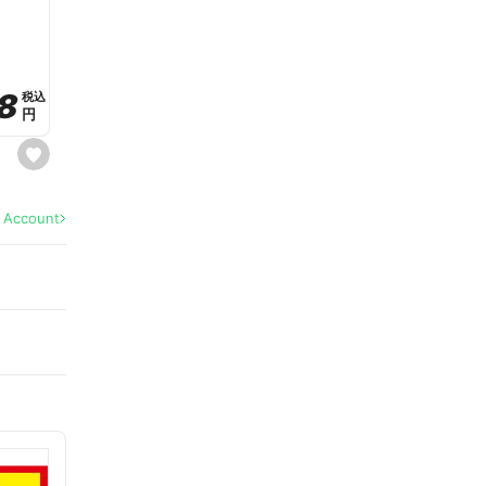
a
v
o
r
i
t
8
8
e
税込
税込
円
円
s
e
t
f
a
l Account
v
o
r
i
t
e