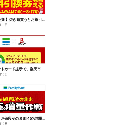
【無料引換券!】焼き麺買うとお茶引換券貰える!
月10日
楽天ポイントカード提示で、楽天市場でのお買い物がおトクに!
月10日
【おトク】お値段そのまま!45%増量作戦!
月10日