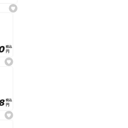
s
e
t
f
a
v
o
r
i
t
0
0
税込
税込
e
円
円
s
e
t
f
a
v
o
r
i
t
8
8
e
税込
税込
円
円
s
e
t
f