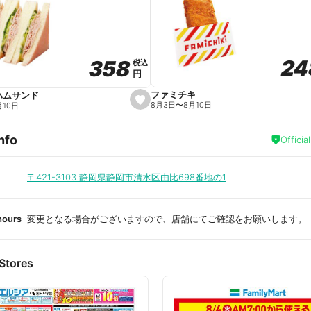
a
v
o
r
i
t
24
24
358
358
e
税込
税込
円
円
ファミチキ
ハムサンド
s
8月3日
〜
8月10日
月10日
e
t
f
nfo
a
Officia
v
o
r
i
〒421-3103
静岡県静岡市清水区由比698番地の1
t
e
hours
変更となる場合がございますので、店舗にてご確認をお願いします。
Stores