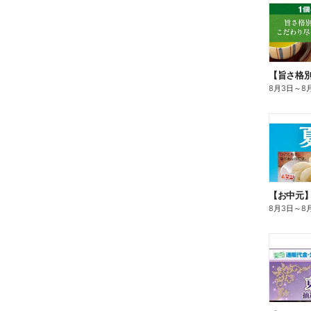
8月3日
～
8
【お中元
8月3日
～
8