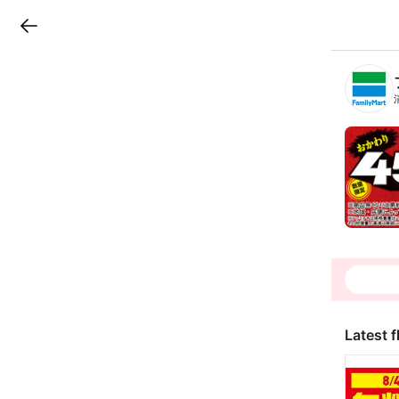
LINEチラシ
B
r
a
n
c
h
T
o
p
Latest f