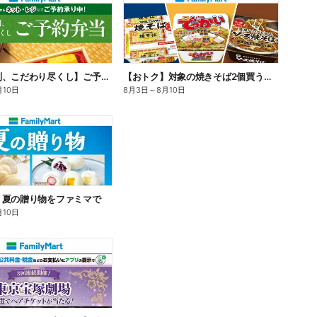
【旨さ格別、こだわり尽くし】ご予約弁当
【おトク】対象の焼きそば2個買うと100円引き!
月10日
8月3日
～
8月10日
】夏の贈り物をファミマで
月10日