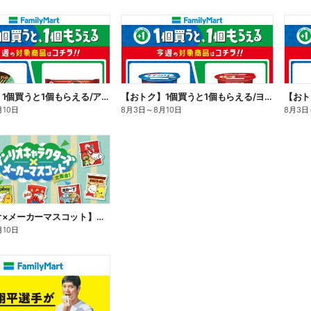
【おトク】1個買うと1個もらえる/アイス
【おトク】1個買うと1個もらえる/ヨーグルト
【おト
月10日
8月3日
～
8月10日
8月3日
【サンリオ×メーカーマスコット】オリジナルグッズ貰える!
月10日