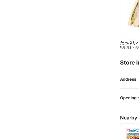
たっぷり
8月3日
〜
8
Store i
Address
Opening 
Nearby 