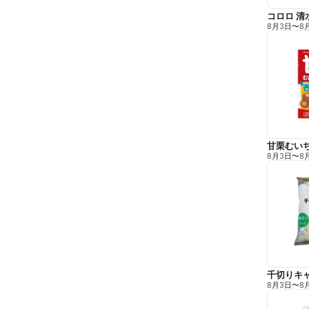
コロロ 清
8月3日
〜
8
甘栗むい
8月3日
〜
8
千切りキ
8月3日
〜
8