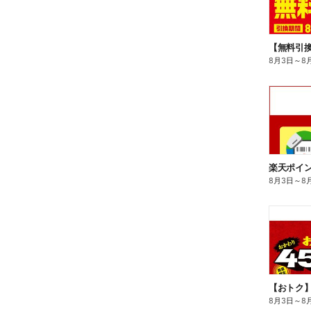
8月3日
～
8
8月3日
～
8
8月3日
～
8