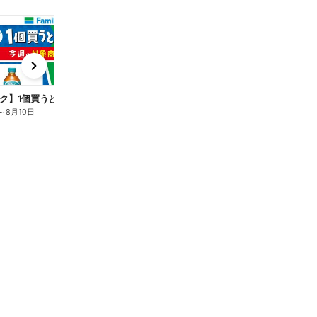
t
x
e
n
ク】1個買うと1個もらえる/麦茶
～
8月10日