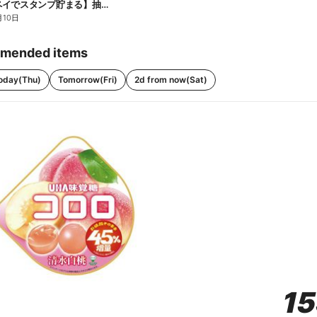
【ファミペイでスタンプ貯まる】抽選でペアチケットが当たる!
月10日
mended items
oday(Thu)
Tomorrow(Fri)
2d from now(Sat)
1
1