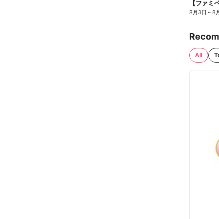
8月3日
～
8
Recom
All
T