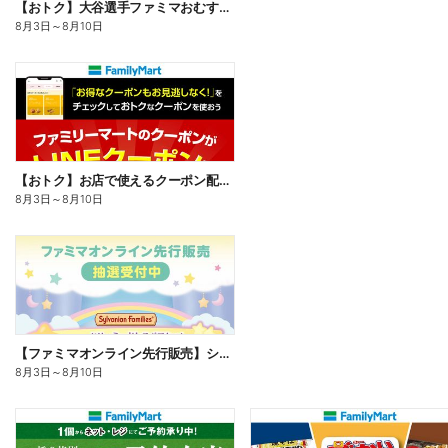
【おトク】大谷選手ファミマおむすび割
8月3日
～
8月10日
【おトク】お店で使えるクーポン配信中
8月3日
～
8月10日
【ファミマオンライン先行販売】シルバニアファミリー
8月3日
～
8月10日