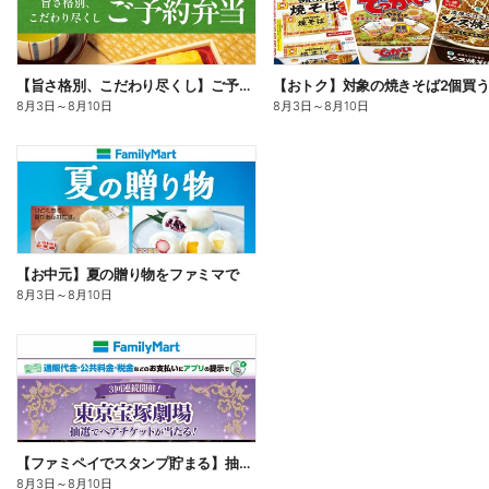
【旨さ格別、こだわり尽くし】ご予約弁当
8月3日
～
8月10日
8月3日
～
8月10日
【お中元】夏の贈り物をファミマで
8月3日
～
8月10日
【ファミペイでスタンプ貯まる】抽選でペアチケットが当たる!
8月3日
～
8月10日