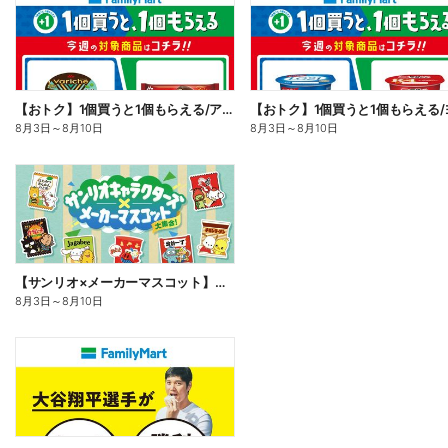
【おトク】1個買うと1個もらえる/アイス
8月3日
～
8月10日
8月3日
～
8月10日
【サンリオ×メーカーマスコット】オリジナルグッズ貰える!
8月3日
～
8月10日