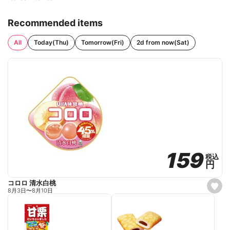
Recommended items
All
Today(Thu)
Tomorrow(Fri)
2d from now(Sat)
159
159
税込
税込
円
円
コロロ 清水白桃
s
8月3日
〜
8月10日
e
t
f
a
v
o