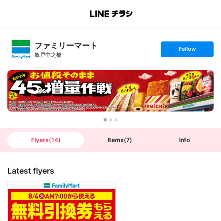
B
r
a
n
ファミリーマート
c
s
Follow
h
e
亀戸中之橋
T
t
o
f
p
o
l
l
o
w
Flyers
(
14
)
Items
(
7
)
Info
Latest flyers