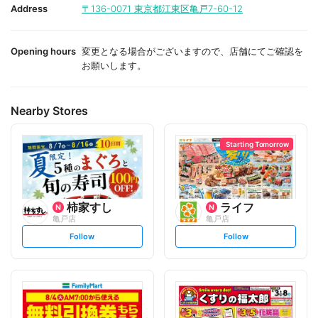
i
i
Address
〒136-0071
東京都江東区亀戸7-60-12
t
t
e
e
Opening hours
変更となる場合がございますので、店舗にてご確認を
お願いします。
Nearby Stores
Starting Tomorrow
柿家すし
ライフ
亀戸店
亀戸店
s
s
Follow
Follow
e
e
t
t
f
f
o
o
l
l
l
l
o
o
w
w