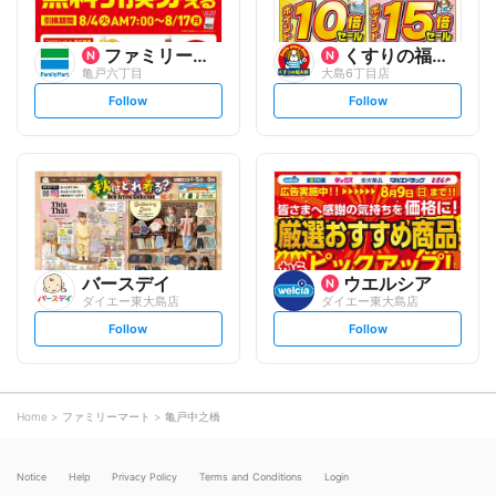
ファミリーマート
くすりの福太郎
亀戸六丁目
大島6丁目店
s
s
Follow
Follow
e
e
t
t
f
f
o
o
l
l
l
l
o
o
w
w
バースデイ
ウエルシア
ダイエー東大島店
ダイエー東大島店
s
s
Follow
Follow
e
e
t
t
f
f
o
o
l
l
l
l
o
o
Home
ファミリーマート
亀戸中之橋
w
w
Notice
Help
Privacy Policy
Terms and Conditions
Login