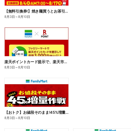
【無料引換券!】焼き麺買うとお茶引換券貰える!
8月3日
～
8月10日
楽天ポイントカード提示で、楽天市場でのお買い物がおトクに!
8月3日
～
8月10日
【おトク】お値段そのまま!45%増量作戦!
8月3日
～
8月10日