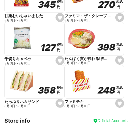
270
270
345
345
税込
税込
税込
税込
r
円
円
円
円
i
t
e
ファミマ・ザ・クレープ 生チョコ
甘栗むいちゃいました
s
s
8月3日
〜
8月10日
8月3日
〜
8月10日
e
e
t
t
f
f
a
a
v
v
o
o
398
398
127
127
税込
税込
税込
税込
r
r
円
円
円
円
i
i
t
t
e
e
たんぱく質が摂れる!豚しゃぶのパスタサラダ
千切りキャベツ
s
s
8月3日
〜
8月10日
8月3日
〜
8月10日
e
e
t
t
f
f
a
a
v
v
o
o
248
248
358
358
税込
税込
税込
税込
r
r
円
円
円
円
i
i
t
t
e
e
ファミチキ
たっぷりハムサンド
s
s
8月3日
〜
8月10日
8月3日
〜
8月10日
e
e
t
t
f
f
Store info
a
a
Official Account
v
v
o
o
r
r