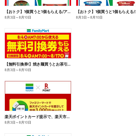
【おトク】1個買うと1個もらえる/アイス
8月3日
～
8月10日
8月3日
～
8月10日
【無料引換券!】焼き麺買うとお茶引換券貰える!
8月3日
～
8月10日
楽天ポイントカード提示で、楽天市場でのお買い物がおトクに!
8月3日
～
8月10日