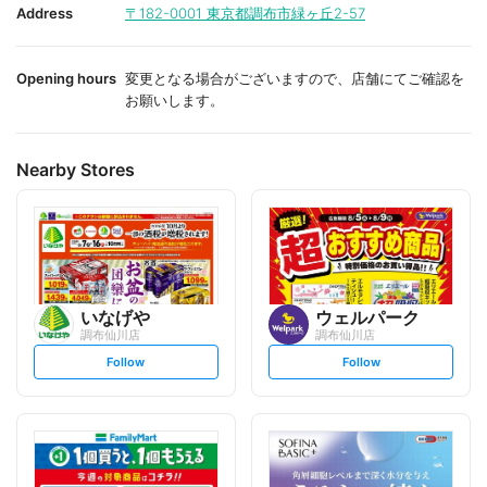
i
i
Address
〒182-0001
東京都調布市緑ヶ丘2-57
t
t
e
e
Opening hours
変更となる場合がございますので、店舗にてご確認を
お願いします。
Nearby Stores
いなげや
ウェルパーク
調布仙川店
調布仙川店
s
s
Follow
Follow
e
e
t
t
f
f
o
o
l
l
l
l
o
o
w
w