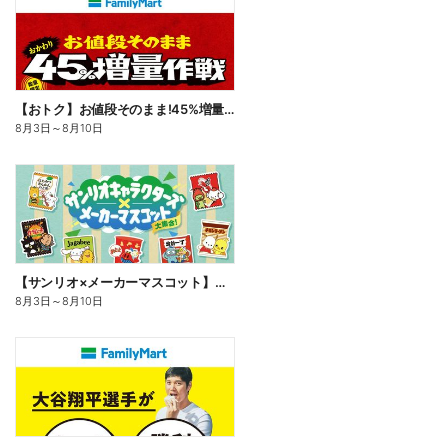
【おトク】お値段そのまま!45%増量作戦!
8月3日
～
8月10日
【サンリオ×メーカーマスコット】オリジナルグッズ貰える!
8月3日
～
8月10日