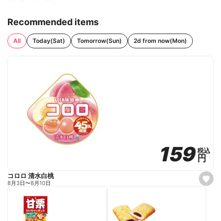
Recommended items
All
Today(Sat)
Tomorrow(Sun)
2d from now(Mon)
159
159
税込
税込
円
円
コロロ 清水白桃
s
8月3日
〜
8月10日
e
t
f
a
v
o