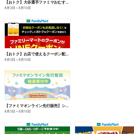
【おトク】大谷選手ファミマおむすび割
8月3日
～
8月10日
【おトク】お店で使えるクーポン配信中
8月3日
～
8月10日
【ファミマオンライン先行販売】シルバニアファミリー
8月3日
～
8月10日