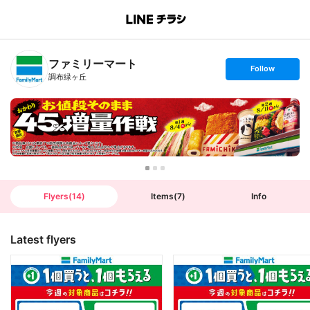
B
r
a
n
ファミリーマート
c
s
Follow
h
e
調布緑ヶ丘
T
t
o
f
p
o
l
l
o
w
Flyers
(
14
)
Items
(
7
)
Info
Latest flyers