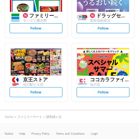
ファミリーマート
ドラッグセイムス
サンズ三鷹北野
世田谷給田店
s
s
Follow
Follow
e
e
t
t
f
f
o
o
l
l
l
l
o
o
w
w
京王ストア
ココカラファイン
仙川駅ビル店
仙川店
s
s
Follow
Follow
e
e
t
t
f
f
o
o
l
l
l
l
o
o
Home
ファミリーマート
調布緑ヶ丘
w
w
Notice
Help
Privacy Policy
Terms and Conditions
Login