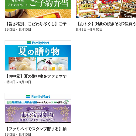
【旨さ格別、こだわり尽くし】ご予約弁当
8月3日
～
8月10日
8月3日
～
8月10日
【お中元】夏の贈り物をファミマで
8月3日
～
8月10日
【ファミペイでスタンプ貯まる】抽選でペアチケットが当たる!
8月3日
～
8月10日