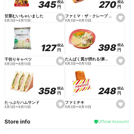
270
270
345
345
税込
税込
税込
税込
r
円
円
円
円
i
t
e
ファミマ・ザ・クレープ 生チョコ
甘栗むいちゃいました
s
s
8月3日
〜
8月10日
8月3日
〜
8月10日
e
e
t
t
f
f
a
a
v
v
o
o
398
398
127
127
税込
税込
税込
税込
r
r
円
円
円
円
i
i
t
t
e
e
たんぱく質が摂れる!豚しゃぶのパスタサラダ
千切りキャベツ
s
s
8月3日
〜
8月10日
8月3日
〜
8月10日
e
e
t
t
f
f
a
a
v
v
o
o
248
248
358
358
税込
税込
税込
税込
r
r
円
円
円
円
i
i
t
t
e
e
ファミチキ
たっぷりハムサンド
s
s
8月3日
〜
8月10日
8月3日
〜
8月10日
e
e
t
t
f
f
Store info
a
a
Official Account
v
v
o
o
r
r