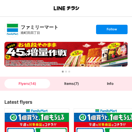
B
r
a
n
ファミリーマート
c
s
Follow
h
e
南町田四丁目
T
t
o
f
p
o
l
l
o
w
Flyers
(
14
)
Items
(
7
)
Info
Latest flyers