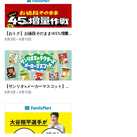
【おトク】お値段そのまま!45%増量作戦!
8月3日
～
8月10日
【サンリオ×メーカーマスコット】オリジナルグッズ貰える!
8月3日
～
8月10日