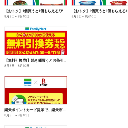
【おトク】1個買うと1個もらえる/アイス
8月3日
～
8月10日
8月3日
～
8月10日
【無料引換券!】焼き麺買うとお茶引換券貰える!
8月3日
～
8月10日
楽天ポイントカード提示で、楽天市場でのお買い物がおトクに!
8月3日
～
8月10日