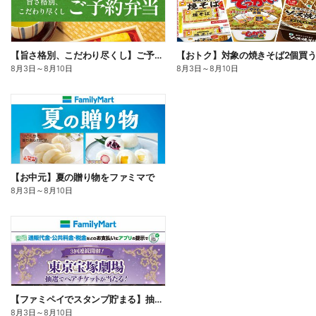
【旨さ格別、こだわり尽くし】ご予約弁当
8月3日
～
8月10日
8月3日
～
8月10日
【お中元】夏の贈り物をファミマで
8月3日
～
8月10日
【ファミペイでスタンプ貯まる】抽選でペアチケットが当たる!
8月3日
～
8月10日