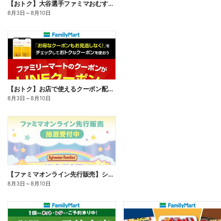
【おトク】大谷選手ファミマおむすび割
8月3日
～
8月10日
【おトク】お店で使えるクーポン配信中
8月3日
～
8月10日
【ファミマオンライン先行販売】シルバニアファミリー
8月3日
～
8月10日