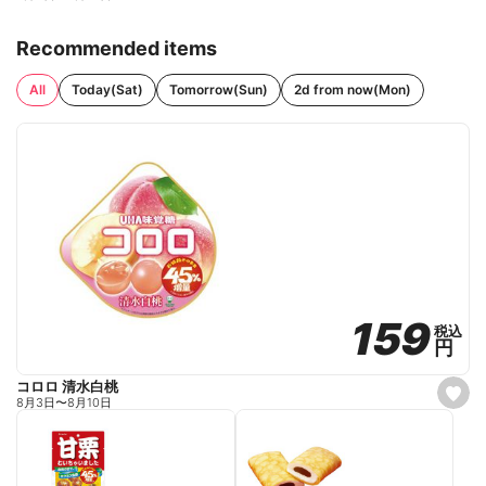
Recommended items
All
Today(Sat)
Tomorrow(Sun)
2d from now(Mon)
159
159
税込
税込
円
円
コロロ 清水白桃
s
8月3日
〜
8月10日
e
t
f
a
v
o