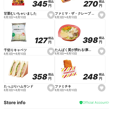
270
270
345
345
税込
税込
税込
税込
r
円
円
円
円
i
t
e
ファミマ・ザ・クレープ 生チョコ
甘栗むいちゃいました
s
s
8月3日
〜
8月10日
8月3日
〜
8月10日
e
e
t
t
f
f
a
a
v
v
o
o
398
398
127
127
税込
税込
税込
税込
r
r
円
円
円
円
i
i
t
t
e
e
たんぱく質が摂れる!豚しゃぶのパスタサラダ
千切りキャベツ
s
s
8月3日
〜
8月10日
8月3日
〜
8月10日
e
e
t
t
f
f
a
a
v
v
o
o
248
248
358
358
税込
税込
税込
税込
r
r
円
円
円
円
i
i
t
t
e
e
ファミチキ
たっぷりハムサンド
s
s
8月3日
〜
8月10日
8月3日
〜
8月10日
e
e
t
t
f
f
Store info
a
a
Official Account
v
v
o
o
r
r