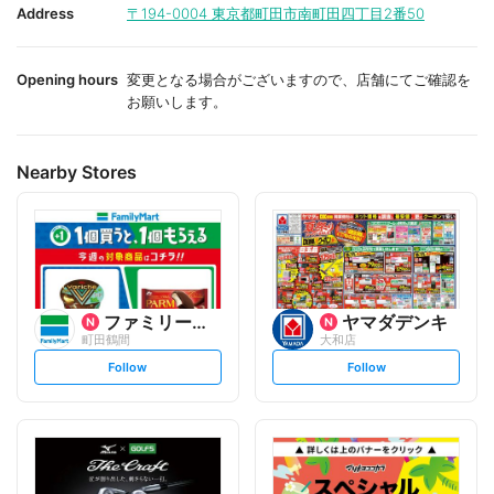
i
i
Address
〒194-0004
東京都町田市南町田四丁目2番50
t
t
e
e
Opening hours
変更となる場合がございますので、店舗にてご確認を
お願いします。
Nearby Stores
ファミリーマート
ヤマダデンキ
町田鶴間
大和店
s
s
Follow
Follow
e
e
t
t
f
f
o
o
l
l
l
l
o
o
w
w