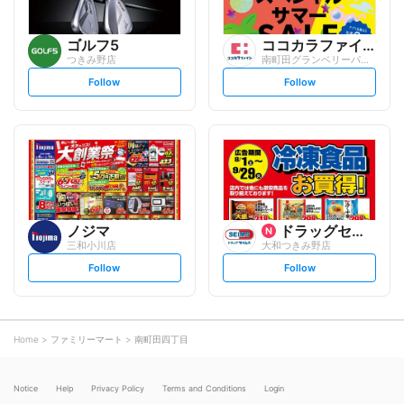
ゴルフ5
ココカラファイン
つきみ野店
南町田グランベリーパーク店
s
s
Follow
Follow
e
e
t
t
f
f
o
o
l
l
l
l
o
o
w
w
ノジマ
ドラッグセイムス
三和小川店
大和つきみ野店
s
s
Follow
Follow
e
e
t
t
f
f
o
o
l
l
l
l
o
o
Home
ファミリーマート
南町田四丁目
w
w
Notice
Help
Privacy Policy
Terms and Conditions
Login