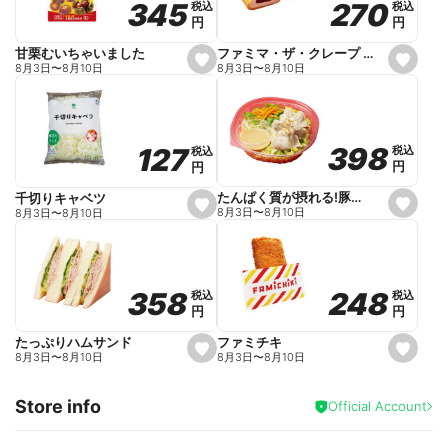
270
270
345
345
税込
税込
税込
税込
r
円
円
円
円
i
t
e
ファミマ・ザ・クレープ 生チョコ
甘栗むいちゃいました
s
s
8月3日
〜
8月10日
8月3日
〜
8月10日
e
e
t
t
f
f
a
a
v
v
o
o
398
398
127
127
税込
税込
税込
税込
r
r
円
円
円
円
i
i
t
t
e
e
たんぱく質が摂れる!豚しゃぶのパスタサラダ
千切りキャベツ
s
s
8月3日
〜
8月10日
8月3日
〜
8月10日
e
e
t
t
f
f
a
a
v
v
o
o
248
248
358
358
税込
税込
税込
税込
r
r
円
円
円
円
i
i
t
t
e
e
ファミチキ
たっぷりハムサンド
s
s
8月3日
〜
8月10日
8月3日
〜
8月10日
e
e
t
t
f
f
Store info
a
a
Official Account
v
v
o
o
r
r