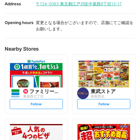
i
i
Address
〒134-0083
東京都江戸川区中葛西8丁目13-17
t
t
e
e
Opening hours
変更となる場合がございますので、店舗にてご確認を
お願いします。
Nearby Stores
ファミリーマート
東武ストア
東葛西七丁目
南葛西店
s
s
Follow
Follow
e
e
t
t
f
f
o
o
l
l
l
l
o
o
w
w