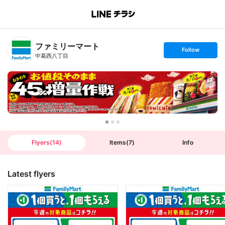
B
r
a
n
ファミリーマート
c
s
Follow
h
e
中葛西八丁目
T
t
o
f
p
o
l
l
o
w
Flyers
(
14
)
Items
(
7
)
Info
Latest flyers