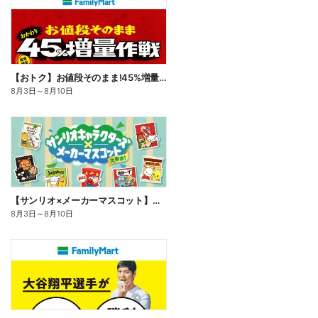
【おトク】お値段そのまま!45%増量作戦!
8月3日
～
8月10日
【サンリオ×メーカーマスコット】オリジナルグッズ貰える!
8月3日
～
8月10日