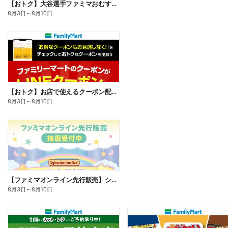
【おトク】大谷選手ファミマおむすび割
8月3日
～
8月10日
【おトク】お店で使えるクーポン配信中
8月3日
～
8月10日
【ファミマオンライン先行販売】シルバニアファミリー
8月3日
～
8月10日