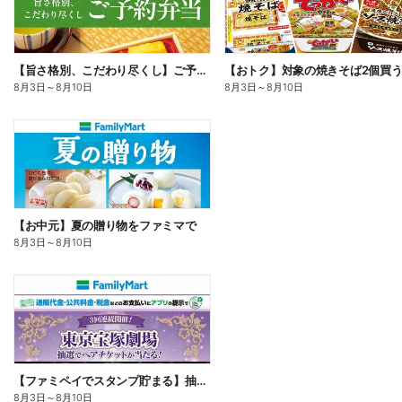
【旨さ格別、こだわり尽くし】ご予約弁当
8月3日
～
8月10日
8月3日
～
8月10日
【お中元】夏の贈り物をファミマで
8月3日
～
8月10日
【ファミペイでスタンプ貯まる】抽選でペアチケットが当たる!
8月3日
～
8月10日