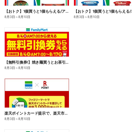
【おトク】1個買うと1個もらえる/アイス
8月3日
～
8月10日
8月3日
～
8月10日
【無料引換券!】焼き麺買うとお茶引換券貰える!
8月3日
～
8月10日
楽天ポイントカード提示で、楽天市場でのお買い物がおトクに!
8月3日
～
8月10日