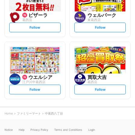
ピザーラ
ウェルパーク
葛西店
東葛西店
s
s
Follow
Follow
e
e
t
t
f
f
o
o
l
l
l
l
o
o
w
w
ウエルシア
買取大吉
江戸川中葛西店
葛西店
s
s
Follow
Follow
e
e
t
t
f
f
o
o
l
l
l
l
o
o
Home
ファミリーマート
中葛西八丁目
w
w
Notice
Help
Privacy Policy
Terms and Conditions
Login