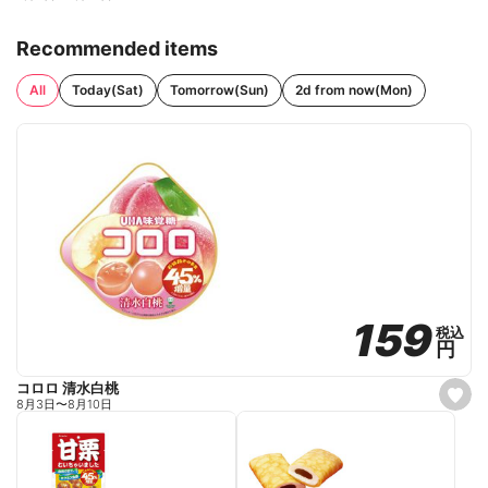
Recommended items
All
Today(Sat)
Tomorrow(Sun)
2d from now(Mon)
159
159
税込
税込
円
円
コロロ 清水白桃
s
8月3日
〜
8月10日
e
t
f
a
v
o