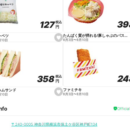
v
o
r
i
t
39
39
127
127
e
税込
税込
円
円
たんぱく質が摂れる!豚しゃぶのパスタサラダ
ャベツ
s
8月3日
〜
8月10日
月10日
e
t
f
a
v
o
r
i
t
24
24
358
358
e
税込
税込
円
円
ファミチキ
ハムサンド
s
8月3日
〜
8月10日
月10日
e
t
f
nfo
a
Officia
v
o
r
i
〒240-0005
神奈川県横浜市保土ケ谷区神戸町134
t