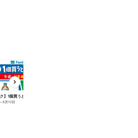
t
x
e
n
ク】1個買うと1個もらえる/麦茶
～
8月10日