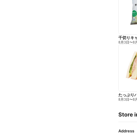
千切りキ
8月3日
〜
8
たっぷり
8月3日
〜
8
Store i
Address