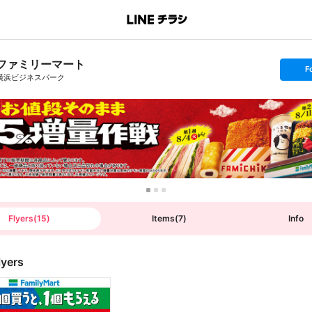
ファミリーマート
s
F
e
横浜ビジネスパーク
t
f
o
l
l
o
w
Flyers
(
15
)
Items
(
7
)
Info
lyers