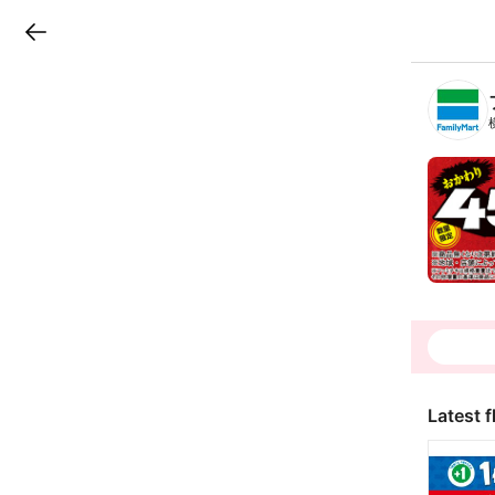
LINEチラシ
B
r
a
n
c
h
T
o
p
Latest f