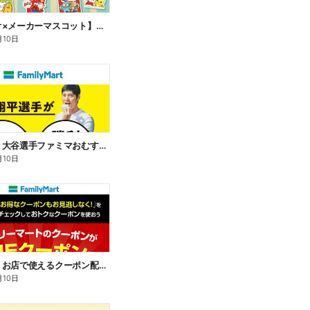
【サンリオ×メーカーマスコット】オリジナルグッズ貰える!
月10日
【おトク】大谷選手ファミマおむすび割
月10日
【おトク】お店で使えるクーポン配信中
月10日