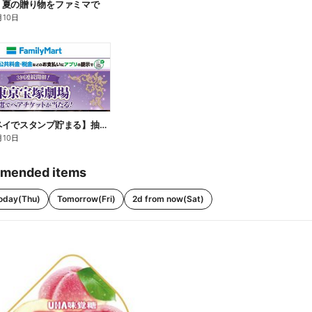
】夏の贈り物をファミマで
月10日
【ファミペイでスタンプ貯まる】抽選でペアチケットが当たる!
月10日
mended items
oday(Thu)
Tomorrow(Fri)
2d from now(Sat)