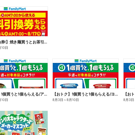
【無料引換券!】焼き麺買うとお茶引換券貰える!
月10日
【おトク】1個買うと1個もらえる/アイス
【おトク】1個買うと1個もらえる/ヨーグルト
【おト
月10日
8月3日
～
8月10日
8月3日