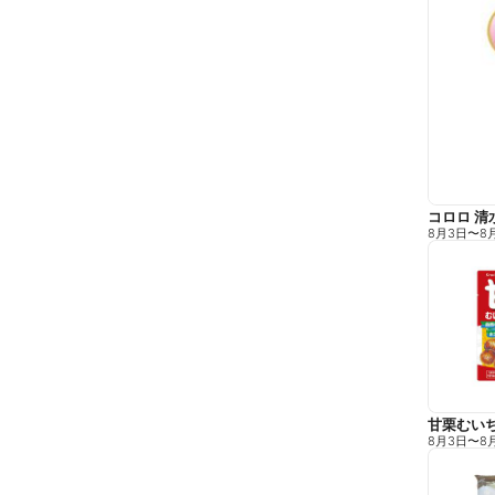
コロロ 清
8月3日
〜
8
甘栗むい
8月3日
〜
8