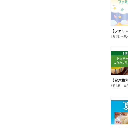
8月3日
～
8
8月3日
～
8