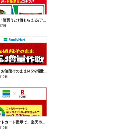
【おトク】1個買うと1個もらえる/アイス
月7日
【おトク】お値段そのまま!45%増量作戦!
月10日
楽天ポイントカード提示で、楽天市場でのお買い物がおトクに!
月10日