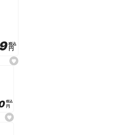
59
59
税込
税込
円
円
s
e
t
f
a
v
o
r
i
t
0
0
税込
税込
e
円
円
s
e
t
f
a