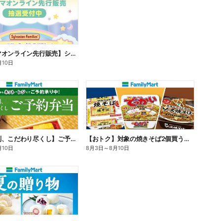
【ファミマオンライン先行販売】シルバニアファミリー
月10日
【旨さ格別、こだわり尽くし】ご予約弁当
【おトク】対象の焼きそば2個買うと100円引き!
月10日
8月3日
～
8月10日