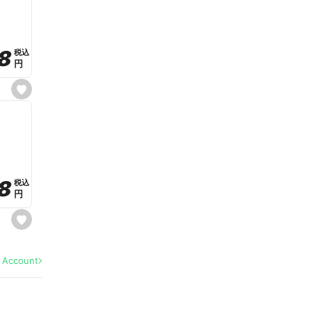
v
o
r
i
t
8
8
e
税込
税込
円
円
s
e
t
f
a
v
o
r
i
t
8
8
e
税込
税込
円
円
s
e
t
f
a
l Account
v
o
r
i
t