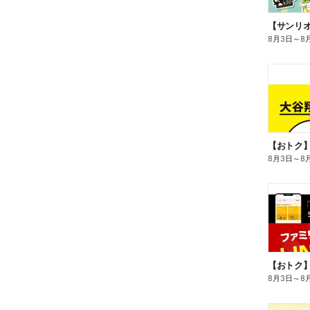
8月3日
～
8
8月3日
～
8
8月3日
～
8