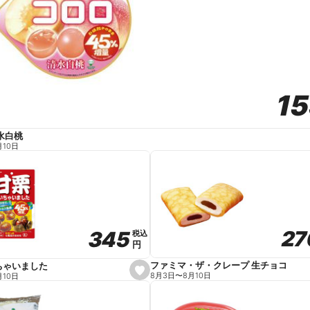
1
1
水白桃
月10日
27
27
345
345
税込
税込
円
円
ファミマ・ザ・クレープ 生チョコ
ちゃいました
s
8月3日
〜
8月10日
月10日
e
t
f
a