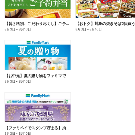
【旨さ格別、こだわり尽くし】ご予約弁当
8月3日
～
8月10日
8月3日
～
8月10日
【お中元】夏の贈り物をファミマで
8月3日
～
8月10日
【ファミペイでスタンプ貯まる】抽選でペアチケットが当たる!
8月3日
～
8月10日