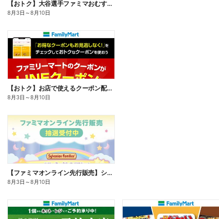
【おトク】大谷選手ファミマおむすび割
8月3日
～
8月10日
【おトク】お店で使えるクーポン配信中
8月3日
～
8月10日
【ファミマオンライン先行販売】シルバニアファミリー
8月3日
～
8月10日