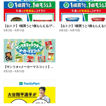
【おトク】1個買うと1個もらえる/アイス
8月3日
～
8月10日
8月3日
～
8月10日
【サンリオ×メーカーマスコット】オリジナルグッズ貰える!
8月3日
～
8月10日