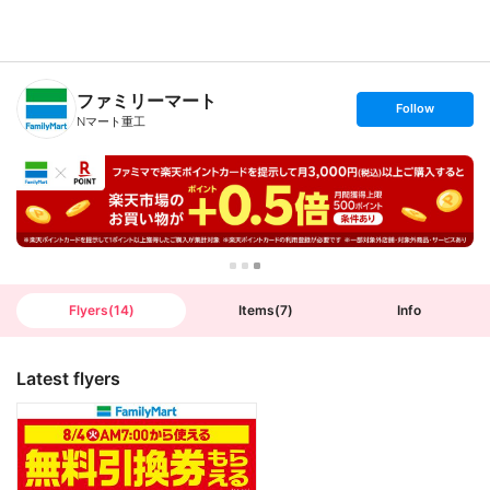
B
r
a
n
ファミリーマート
c
s
Follow
h
e
Nマート重工
T
t
o
f
p
o
l
l
o
w
Flyers
(
14
)
Items
(
7
)
Info
Latest flyers