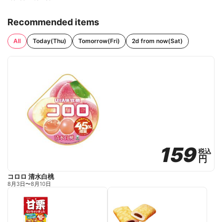
Recommended items
All
Today(Thu)
Tomorrow(Fri)
2d from now(Sat)
159
159
税込
税込
円
円
コロロ 清水白桃
s
8月3日
〜
8月10日
e
t
f
a
v
o