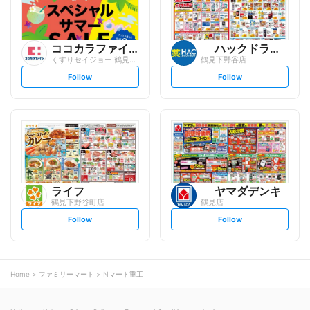
ココカラファイン
ハックドラッグ
くすりセイジョー 鶴見本町通店
鶴見下野谷店
s
s
Follow
Follow
e
e
t
t
f
f
o
o
l
l
l
l
o
o
w
w
ライフ
ヤマダデンキ
鶴見下野谷町店
鶴見店
s
s
Follow
Follow
e
e
t
t
f
f
o
o
l
l
l
l
o
o
Home
ファミリーマート
Nマート重工
w
w