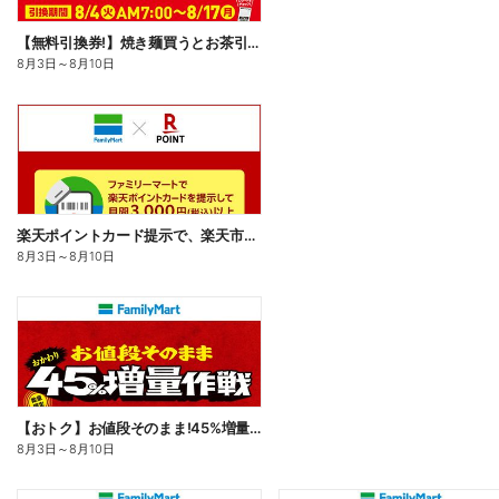
【無料引換券!】焼き麺買うとお茶引換券貰える!
8月3日
～
8月10日
楽天ポイントカード提示で、楽天市場でのお買い物がおトクに!
8月3日
～
8月10日
【おトク】お値段そのまま!45%増量作戦!
8月3日
～
8月10日