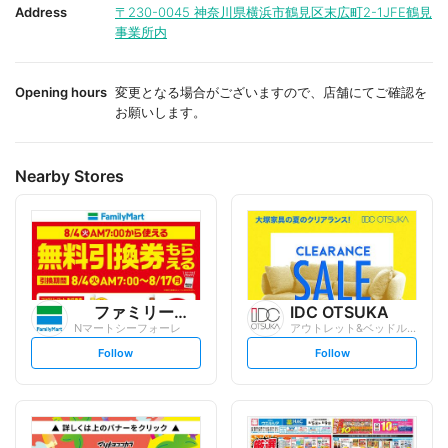
i
i
Address
〒230-0045
神奈川県横浜市鶴見区末広町2-1JFE鶴見
t
t
事業所内
e
e
Opening hours
変更となる場合がございますので、店舗にてご確認を
お願いします。
Nearby Stores
ファミリーマート
IDC OTSUKA
Nマートシーフォーレ
アウトレット&ベッドルームギャラリー横浜
s
s
Follow
Follow
e
e
t
t
f
f
o
o
l
l
l
l
o
o
w
w