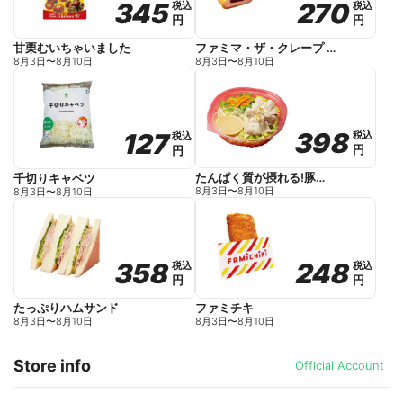
270
270
345
345
税込
税込
税込
税込
r
円
円
円
円
i
t
e
ファミマ・ザ・クレープ 生チョコ
甘栗むいちゃいました
s
s
8月3日
〜
8月10日
8月3日
〜
8月10日
e
e
t
t
f
f
a
a
v
v
o
o
398
398
127
127
税込
税込
税込
税込
r
r
円
円
円
円
i
i
t
t
e
e
たんぱく質が摂れる!豚しゃぶのパスタサラダ
千切りキャベツ
s
s
8月3日
〜
8月10日
8月3日
〜
8月10日
e
e
t
t
f
f
a
a
v
v
o
o
248
248
358
358
税込
税込
税込
税込
r
r
円
円
円
円
i
i
t
t
e
e
ファミチキ
たっぷりハムサンド
s
s
8月3日
〜
8月10日
8月3日
〜
8月10日
e
e
t
t
f
f
Store info
a
a
Official Account
v
v
o
o
r
r