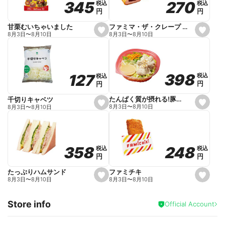
270
270
345
345
税込
税込
税込
税込
r
円
円
円
円
i
t
e
ファミマ・ザ・クレープ 生チョコ
甘栗むいちゃいました
s
s
8月3日
〜
8月10日
8月3日
〜
8月10日
e
e
t
t
f
f
a
a
v
v
o
o
398
398
127
127
税込
税込
税込
税込
r
r
円
円
円
円
i
i
t
t
e
e
たんぱく質が摂れる!豚しゃぶのパスタサラダ
千切りキャベツ
s
s
8月3日
〜
8月10日
8月3日
〜
8月10日
e
e
t
t
f
f
a
a
v
v
o
o
248
248
358
358
税込
税込
税込
税込
r
r
円
円
円
円
i
i
t
t
e
e
ファミチキ
たっぷりハムサンド
s
s
8月3日
〜
8月10日
8月3日
〜
8月10日
e
e
t
t
f
f
Store info
a
a
Official Account
v
v
o
o
r
r