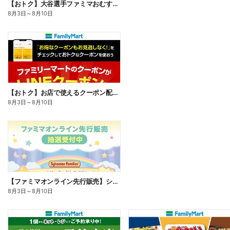
【おトク】大谷選手ファミマおむすび割
8月3日
～
8月10日
【おトク】お店で使えるクーポン配信中
8月3日
～
8月10日
【ファミマオンライン先行販売】シルバニアファミリー
8月3日
～
8月10日