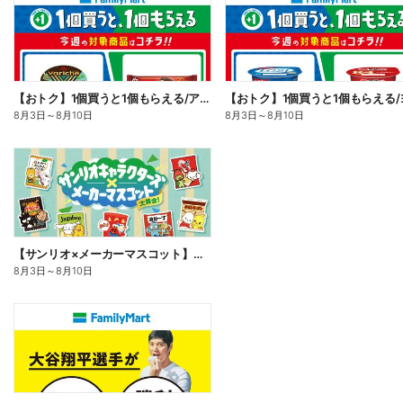
【おトク】1個買うと1個もらえる/アイス
8月3日
～
8月10日
8月3日
～
8月10日
【サンリオ×メーカーマスコット】オリジナルグッズ貰える!
8月3日
～
8月10日