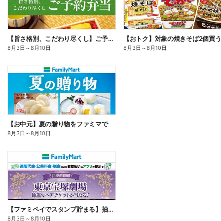
【旨さ格別、こだわり尽くし】ご予約弁当
8月3日
～
8月10日
8月3日
～
8月10日
【お中元】夏の贈り物をファミマで
8月3日
～
8月10日
【ファミペイでスタンプ貯まる】抽選でペアチケットが当たる!
8月3日
～
8月10日