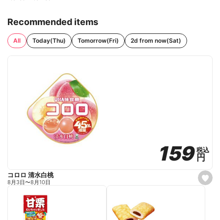
Recommended items
All
Today(Thu)
Tomorrow(Fri)
2d from now(Sat)
159
159
税込
税込
円
円
コロロ 清水白桃
s
8月3日
〜
8月10日
e
t
f
a
v
o