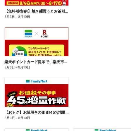
【無料引換券!】焼き麺買うとお茶引換券貰える!
8月3日
～
8月10日
楽天ポイントカード提示で、楽天市場でのお買い物がおトクに!
8月3日
～
8月10日
【おトク】お値段そのまま!45%増量作戦!
8月3日
～
8月10日