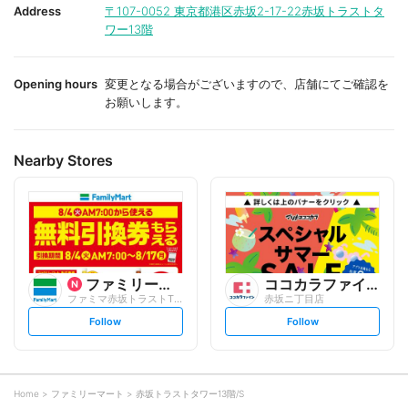
i
i
Address
〒107-0052
東京都港区赤坂2-17-22赤坂トラストタ
t
t
ワー13階
e
e
Opening hours
変更となる場合がございますので、店舗にてご確認を
お願いします。
Nearby Stores
ファミリーマート
ココカラファイン
ファミマ赤坂トラストT27階
赤坂ニ丁目店
s
s
Follow
Follow
e
e
t
t
f
f
o
o
l
l
l
l
o
o
Home
ファミリーマート
赤坂トラストタワー13階/S
w
w