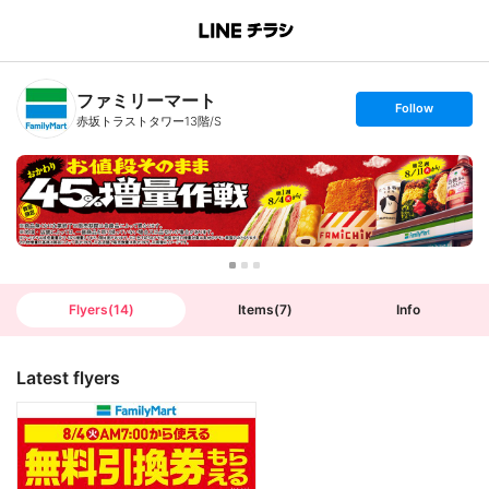
B
r
a
n
ファミリーマート
c
s
Follow
h
e
赤坂トラストタワー13階/S
T
t
o
f
p
o
l
l
o
w
Flyers
(
14
)
Items
(
7
)
Info
Latest flyers