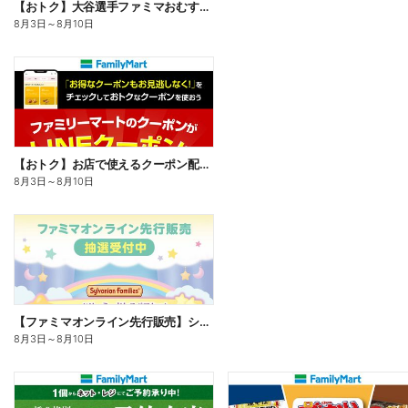
【おトク】大谷選手ファミマおむすび割
8月3日
～
8月10日
【おトク】お店で使えるクーポン配信中
8月3日
～
8月10日
【ファミマオンライン先行販売】シルバニアファミリー
8月3日
～
8月10日