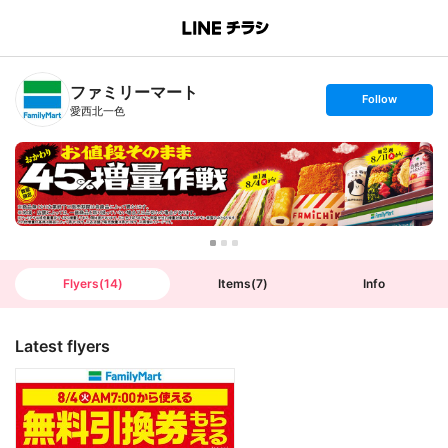
B
r
a
n
ファミリーマート
c
s
Follow
h
e
愛西北一色
T
t
o
f
p
o
l
l
o
w
Flyers
(
14
)
Items
(
7
)
Info
Latest flyers