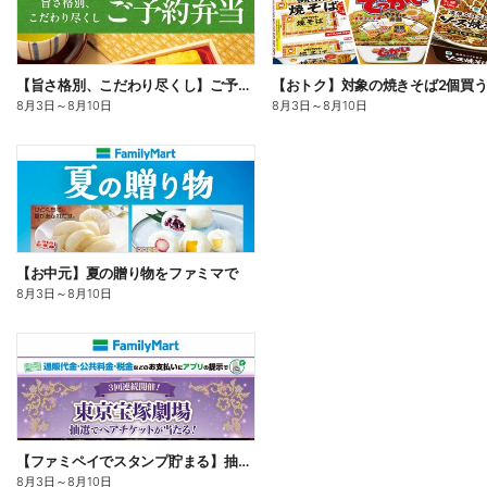
【旨さ格別、こだわり尽くし】ご予約弁当
8月3日
～
8月10日
8月3日
～
8月10日
【お中元】夏の贈り物をファミマで
8月3日
～
8月10日
【ファミペイでスタンプ貯まる】抽選でペアチケットが当たる!
8月3日
～
8月10日