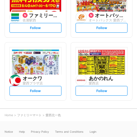
ファミリーマート
オートバックスグループ
佐屋駅西
オートバックス 愛西プラザ店
s
s
Follow
Follow
e
e
t
t
f
f
o
o
l
l
l
l
o
o
w
w
オークワ
あかのれん
愛西プラザ店
愛西店
s
s
Follow
Follow
e
e
t
t
f
f
o
o
l
l
l
l
o
o
Home
ファミリーマート
愛西北一色
w
w
Notice
Help
Privacy Policy
Terms and Conditions
Login