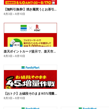
【無料引換券!】焼き麺買うとお茶引換券貰える!
8月3日
～
8月10日
楽天ポイントカード提示で、楽天市場でのお買い物がおトクに!
8月3日
～
8月10日
【おトク】お値段そのまま!45%増量作戦!
8月3日
～
8月10日