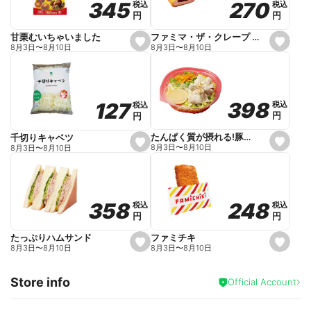
270
270
345
345
税込
税込
税込
税込
r
円
円
円
円
i
t
e
ファミマ・ザ・クレープ 生チョコ
甘栗むいちゃいました
s
s
8月3日
〜
8月10日
8月3日
〜
8月10日
e
e
t
t
f
f
a
a
v
v
o
o
398
398
127
127
税込
税込
税込
税込
r
r
円
円
円
円
i
i
t
t
e
e
たんぱく質が摂れる!豚しゃぶのパスタサラダ
千切りキャベツ
s
s
8月3日
〜
8月10日
8月3日
〜
8月10日
e
e
t
t
f
f
a
a
v
v
o
o
248
248
358
358
税込
税込
税込
税込
r
r
円
円
円
円
i
i
t
t
e
e
ファミチキ
たっぷりハムサンド
s
s
8月3日
〜
8月10日
8月3日
〜
8月10日
e
e
t
t
f
f
Store info
a
a
Official Account
v
v
o
o
r
r