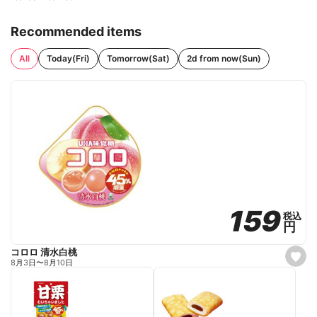
Recommended items
All
Today(Fri)
Tomorrow(Sat)
2d from now(Sun)
159
159
税込
税込
円
円
コロロ 清水白桃
s
8月3日
〜
8月10日
e
t
f
a
v
o