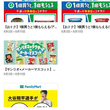
【おトク】1個買うと1個もらえる/アイス
8月3日
～
8月10日
8月3日
～
8月10日
【サンリオ×メーカーマスコット】オリジナルグッズ貰える!
8月3日
～
8月10日