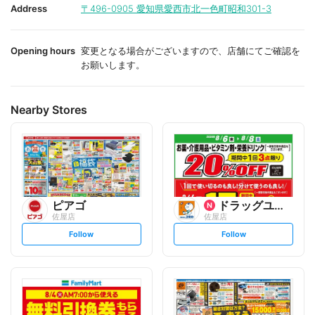
i
i
Address
〒496-0905
愛知県愛西市北一色町昭和301-3
t
t
e
e
Opening hours
変更となる場合がございますので、店舗にてご確認を
お願いします。
Nearby Stores
ピアゴ
ドラッグユタカ
佐屋店
佐屋店
s
s
Follow
Follow
e
e
t
t
f
f
o
o
l
l
l
l
o
o
w
w