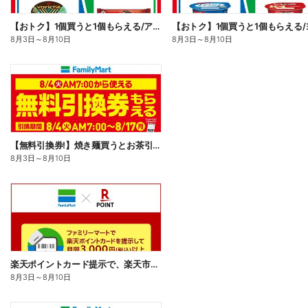
【おトク】1個買うと1個もらえる/アイス
8月3日
～
8月10日
8月3日
～
8月10日
【無料引換券!】焼き麺買うとお茶引換券貰える!
8月3日
～
8月10日
楽天ポイントカード提示で、楽天市場でのお買い物がおトクに!
8月3日
～
8月10日