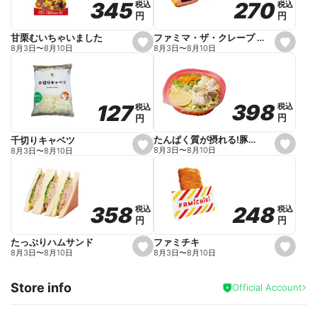
270
270
345
345
税込
税込
税込
税込
r
円
円
円
円
i
t
e
ファミマ・ザ・クレープ 生チョコ
甘栗むいちゃいました
s
s
8月3日
〜
8月10日
8月3日
〜
8月10日
e
e
t
t
f
f
a
a
v
v
o
o
398
398
127
127
税込
税込
税込
税込
r
r
円
円
円
円
i
i
t
t
e
e
たんぱく質が摂れる!豚しゃぶのパスタサラダ
千切りキャベツ
s
s
8月3日
〜
8月10日
8月3日
〜
8月10日
e
e
t
t
f
f
a
a
v
v
o
o
248
248
358
358
税込
税込
税込
税込
r
r
円
円
円
円
i
i
t
t
e
e
ファミチキ
たっぷりハムサンド
s
s
8月3日
〜
8月10日
8月3日
〜
8月10日
e
e
t
t
f
f
Store info
a
a
Official Account
v
v
o
o
r
r