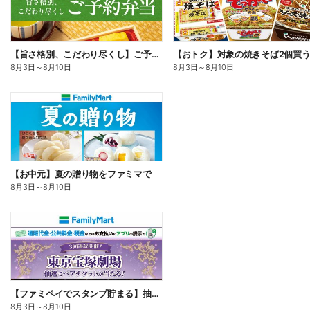
【旨さ格別、こだわり尽くし】ご予約弁当
8月3日
～
8月10日
8月3日
～
8月10日
【お中元】夏の贈り物をファミマで
8月3日
～
8月10日
【ファミペイでスタンプ貯まる】抽選でペアチケットが当たる!
8月3日
～
8月10日