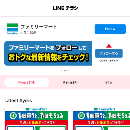
B
r
a
n
ファミリーマート
c
s
Follow
h
e
天竜二俣東
T
t
o
f
p
o
l
l
o
w
Flyers
(
14
)
Items
(
7
)
Info
Latest flyers