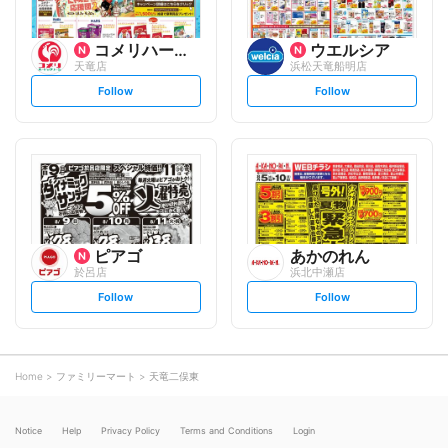
コメリハード&グリーン
ウエルシア
天竜店
浜松天竜船明店
s
s
Follow
Follow
e
e
t
t
f
f
o
o
l
l
l
l
o
o
w
w
ピアゴ
あかのれん
於呂店
浜北中瀬店
s
s
Follow
Follow
e
e
t
t
f
f
o
o
l
l
l
l
o
o
Home
ファミリーマート
天竜二俣東
w
w
Notice
Help
Privacy Policy
Terms and Conditions
Login