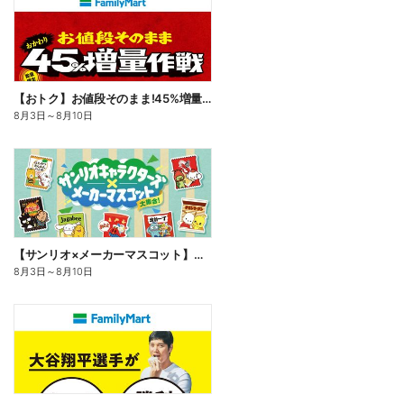
【おトク】お値段そのまま!45%増量作戦!
8月3日
～
8月10日
【サンリオ×メーカーマスコット】オリジナルグッズ貰える!
8月3日
～
8月10日