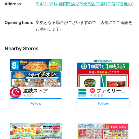
i
i
Address
〒431-3314
静岡県浜松市天竜区二俣町二俣77番地の1
t
t
e
e
Opening hours
変更となる場合がございますので、店舗にてご確認を
お願いします。
Nearby Stores
遠鉄ストア
ファミリーマート
天竜店
天竜山東
s
s
Follow
Follow
e
e
t
t
f
f
o
o
l
l
l
l
o
o
End Today
w
w