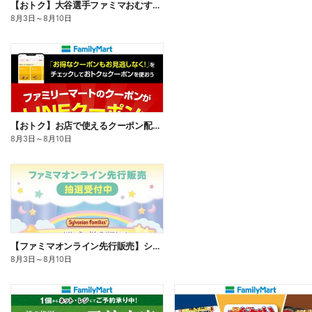
【おトク】大谷選手ファミマおむすび割
8月3日
～
8月10日
【おトク】お店で使えるクーポン配信中
8月3日
～
8月10日
【ファミマオンライン先行販売】シルバニアファミリー
8月3日
～
8月10日