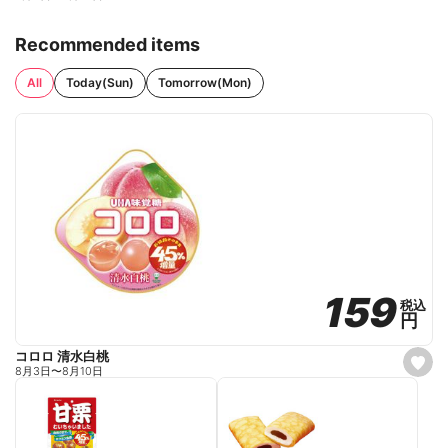
Recommended items
All
Today(Sun)
Tomorrow(Mon)
159
159
税込
税込
円
円
コロロ 清水白桃
s
8月3日
〜
8月10日
e
t
f
a
v
o