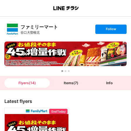
B
r
a
n
ファミリーマート
c
s
Follow
h
e
谷口大曽根北
T
t
o
f
p
o
l
l
o
w
Flyers
(
14
)
Items
(
7
)
Info
Latest flyers
End Today