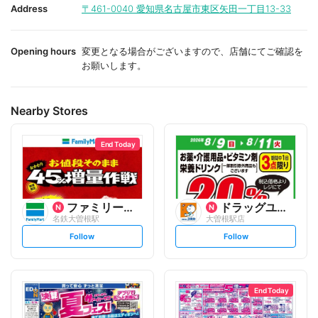
i
i
Address
〒461-0040
愛知県名古屋市東区矢田一丁目13-33
t
t
e
e
Opening hours
変更となる場合がございますので、店舗にてご確認を
お願いします。
Nearby Stores
End Today
ファミリーマート
ドラッグユタカ
名鉄大曽根駅
大曽根駅店
s
s
Follow
Follow
e
e
t
t
f
f
o
o
l
l
l
l
o
o
End Today
w
w