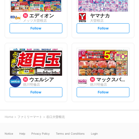
エディオン
ヤマナカ
メッツ大曽根店
大曽根店
s
s
Follow
Follow
e
e
t
t
f
f
o
o
l
l
l
l
o
o
w
w
ウエルシア
マックスバリュ
徳川明倫店
徳川明倫店
s
s
Follow
Follow
e
e
t
t
f
f
o
o
l
l
l
l
o
o
Home
ファミリーマート
谷口大曽根北
w
w
Notice
Help
Privacy Policy
Terms and Conditions
Login