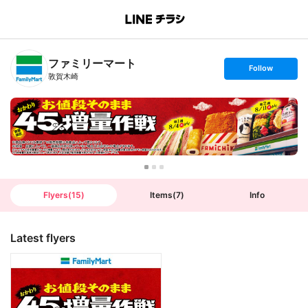
B
r
a
n
ファミリーマート
c
s
Follow
h
e
敦賀木崎
T
t
o
f
p
o
l
l
o
w
Flyers
(
15
)
Items
(
7
)
Info
Latest flyers