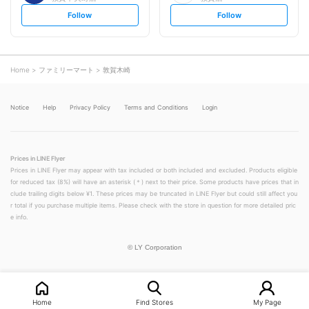
s
s
Follow
Follow
e
e
t
t
f
f
o
o
l
l
l
l
o
o
Home
ファミリーマート
敦賀木崎
w
w
Notice
Help
Privacy Policy
Terms and Conditions
Login
Prices in LINE Flyer
Prices in LINE Flyer may appear with tax included or both included and excluded. Products eligible
for reduced tax (8%) will have an asterisk (＊) next to their price. Some products have prices that in
clude trailing digits below ¥1. These prices may be truncated in LINE Flyer but could still affect you
r total if you purchase multiple items. Please check with the store in question for more detailed pric
e info.
©
LY Corporation
Home
Find Stores
My Page