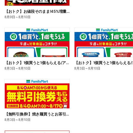
【おトク】お値段そのまま!45%増量作戦!
8月9日
～
8月10日
【おトク】1個買うと1個もらえる/アイス
8月3日
～
8月10日
8月3日
～
8月10日
【無料引換券!】焼き麺買うとお茶引換券貰える!
8月3日
～
8月10日