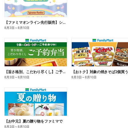
【ファミマオンライン先行販売】シルバニアファミリー
8月3日
～
8月10日
【旨さ格別、こだわり尽くし】ご予約弁当
8月3日
～
8月10日
8月3日
～
8月10日
【お中元】夏の贈り物をファミマで
8月3日
～
8月10日