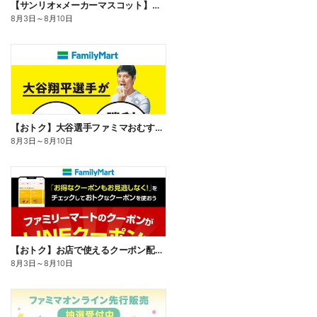
【サンリオ×メーカーマスコット】オリジナルグッズ貰える!
8月3日
～
8月10日
【おトク】大谷選手ファミマおむすび割
8月3日
～
8月10日
【おトク】お店で使えるクーポン配信中
8月3日
～
8月10日