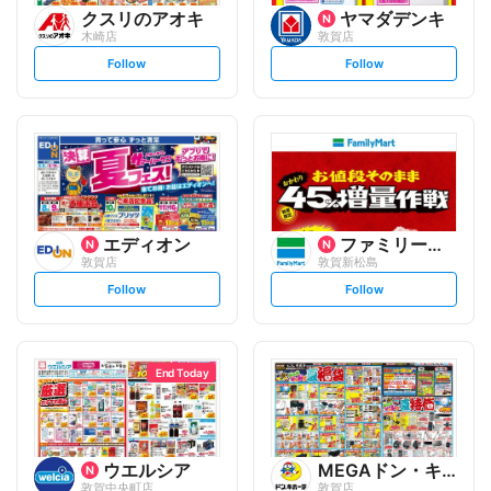
クスリのアオキ
ヤマダデンキ
木崎店
敦賀店
s
s
Follow
Follow
e
e
t
t
f
f
o
o
l
l
l
l
o
o
w
w
エディオン
ファミリーマート
敦賀店
敦賀新松島
s
s
Follow
Follow
e
e
t
t
f
f
o
o
l
l
l
l
o
o
End Today
w
w
ウエルシア
MEGAドン・キホーテUNY
敦賀中央町店
敦賀店