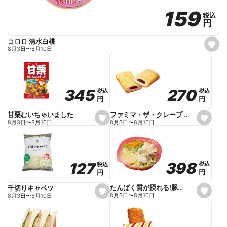
159
159
税込
税込
円
円
コロロ 清水白桃
s
8月3日
〜
8月10日
e
t
f
a
v
o
270
270
345
345
税込
税込
税込
税込
r
円
円
円
円
i
t
e
ファミマ・ザ・クレープ 生チョコ
甘栗むいちゃいました
s
s
8月3日
〜
8月10日
8月3日
〜
8月10日
e
e
t
t
f
f
a
a
v
v
o
o
398
398
127
127
税込
税込
税込
税込
r
r
円
円
円
円
i
i
t
t
e
e
たんぱく質が摂れる!豚しゃぶのパスタサラダ
千切りキャベツ
s
s
8月3日
〜
8月10日
8月3日
〜
8月10日
e
e
t
t
f
f
a
a
v
v