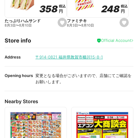
o
o
248
248
358
358
税込
税込
税込
税込
r
r
円
円
円
円
i
i
t
t
e
e
ファミチキ
たっぷりハムサンド
s
s
8月3日
〜
8月10日
8月3日
〜
8月10日
e
e
t
t
f
f
Store info
a
a
Official Account
v
v
o
o
r
r
i
i
Address
〒914-0821
福井県敦賀市櫛川15-8-1
t
t
e
e
Opening hours
変更となる場合がございますので、店舗にてご確認を
お願いします。
Nearby Stores