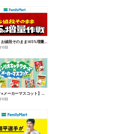
【おトク】お値段そのまま!45%増量作戦!
月10日
【サンリオ×メーカーマスコット】オリジナルグッズ貰える!
月10日