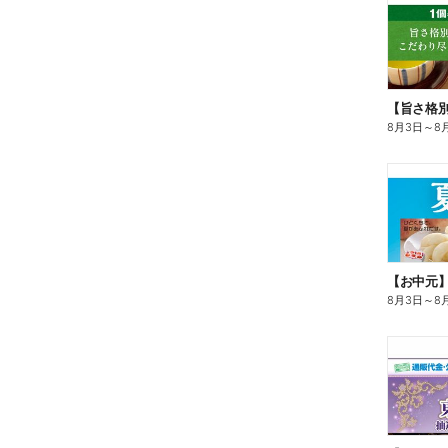
8月3日
～
8
【お中元
8月3日
～
8