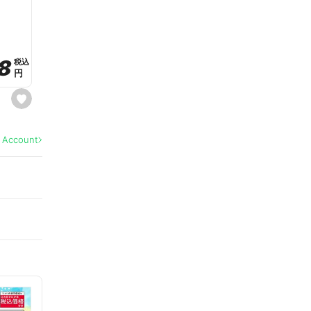
a
v
o
r
i
t
8
8
e
税込
税込
円
円
s
e
t
f
a
l Account
v
o
r
i
t
e