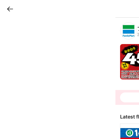
LINEチラシ
B
r
a
n
c
h
T
o
p
Latest f