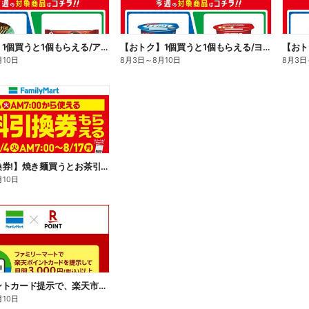
【おトク】1個買うと1個もらえる/アイス
【おトク】1個買うと1個もらえる/ヨーグルト
【おト
月10日
8月3日
～
8月10日
8月3日
【無料引換券!】焼き麺買うとお茶引換券貰える!
月10日
楽天ポイントカード提示で、楽天市場でのお買い物がおトクに!
月10日