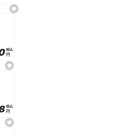
s
e
t
f
a
v
o
r
i
t
0
0
税込
税込
e
円
円
s
e
t
f
a
v
o
r
i
t
8
8
e
税込
税込
円
円
s
e
t
f