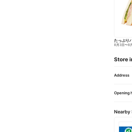
たっぷり
8月3日
〜
8
Store i
Address
Opening 
Nearby 