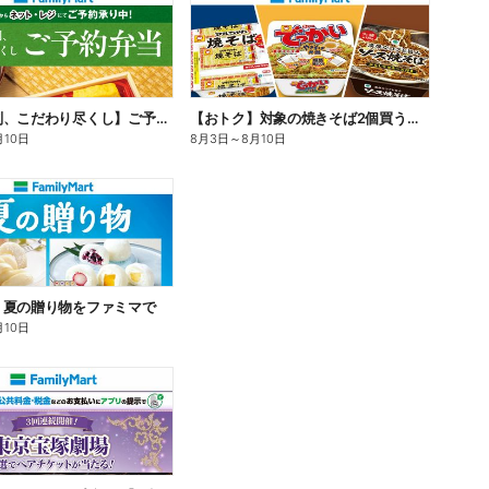
【旨さ格別、こだわり尽くし】ご予約弁当
【おトク】対象の焼きそば2個買うと100円引き!
月10日
8月3日
～
8月10日
】夏の贈り物をファミマで
月10日