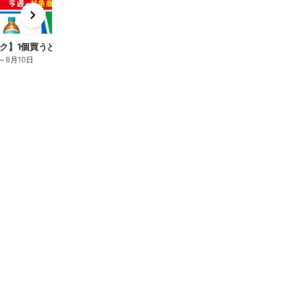
x
e
n
ク】1個買うと1個もらえる/麦茶
～
8月10日