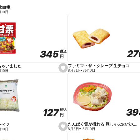
水白桃
月10日
27
27
345
345
税込
税込
円
円
ファミマ・ザ・クレープ 生チョコ
ちゃいました
s
8月3日
〜
8月10日
月10日
e
t
f
a
v
o
r
i
t
39
39
127
127
e
税込
税込
円
円
たんぱく質が摂れる!豚しゃぶのパスタサラダ
ャベツ
s
8月3日
〜
8月10日
月10日
e
t
f