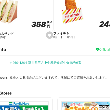
a
v
o
r
i
t
24
24
358
358
e
税込
税込
円
円
ファミチキ
ハムサンド
s
8月3日
〜
8月10日
月10日
e
t
f
nfo
a
Officia
v
o
r
i
〒919-1304
福井県三方上中郡若狭町生倉18号6番1
t
e
hours
変更となる場合がございますので、店舗にてご確認をお願いします。
Stores