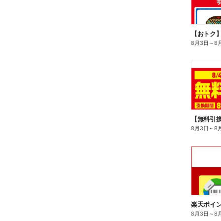
8月3日
～
8
8月3日
～
8
8月3日
～
8