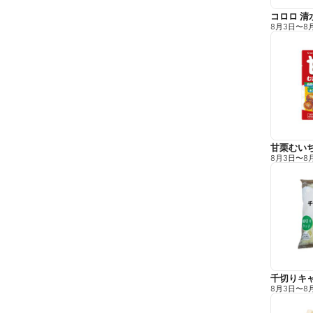
コロロ 清
8月3日
〜
8
甘栗むい
8月3日
〜
8
千切りキ
8月3日
〜
8