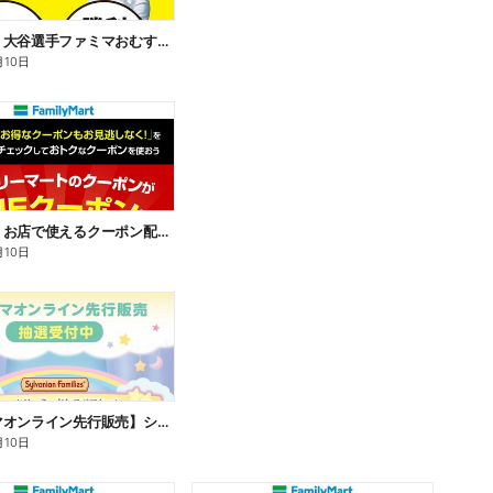
【おトク】大谷選手ファミマおむすび割
月10日
【おトク】お店で使えるクーポン配信中
月10日
【ファミマオンライン先行販売】シルバニアファミリー
月10日