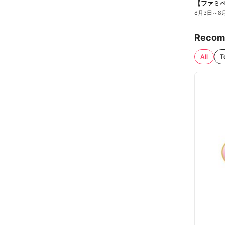
8月3日
～
8
Recom
All
T