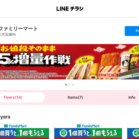
ファミリーマート
s
F
e
三方五湖PA
t
f
o
l
l
o
w
Flyers
(
14
)
Items
(
7
)
Info
lyers