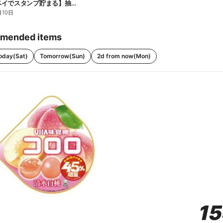
【ファミペイでスタンプ貯まる】抽選でペアチケットが当たる!
月10日
mended items
oday(Sat)
Tomorrow(Sun)
2d from now(Mon)
1
1