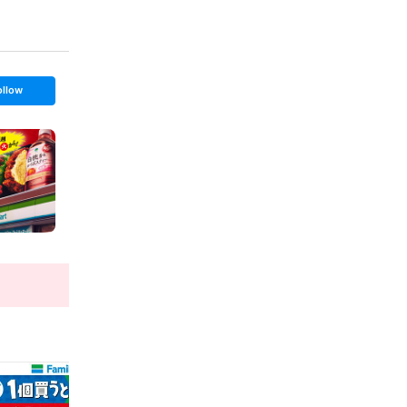
ollow
t