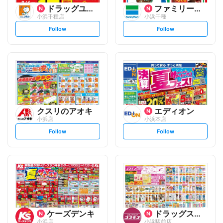
ドラッグユタカ
ファミリーマート
小浜千種店
小浜千種
s
s
Follow
Follow
e
e
t
t
f
f
o
o
l
l
l
l
o
o
w
w
クスリのアオキ
エディオン
小浜店
小浜本店
s
s
Follow
Follow
e
e
t
t
f
f
o
o
l
l
l
l
o
o
w
w
ケーズデンキ
ドラッグストアコスモス
小浜店
小浜駅前店