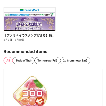
【ファミペイでスタンプ貯まる】抽選でペアチケットが当たる!
8月3日
～
8月10日
Recommended items
All
Today(Thu)
Tomorrow(Fri)
2d from now(Sat)