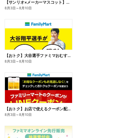
【サンリオ×メーカーマスコット】オリジナルグッズ貰える!
8月3日
～
8月10日
【おトク】大谷選手ファミマおむすび割
8月3日
～
8月10日
【おトク】お店で使えるクーポン配信中
8月3日
～
8月10日