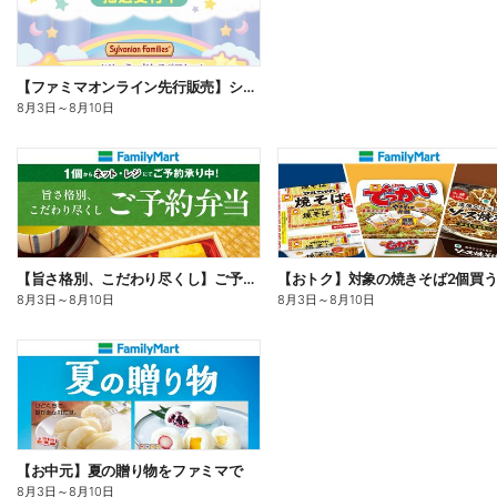
【ファミマオンライン先行販売】シルバニアファミリー
8月3日
～
8月10日
【旨さ格別、こだわり尽くし】ご予約弁当
8月3日
～
8月10日
8月3日
～
8月10日
【お中元】夏の贈り物をファミマで
8月3日
～
8月10日