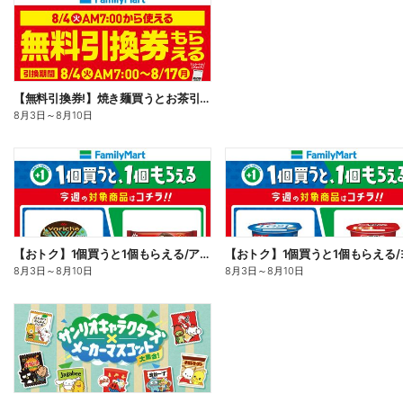
【無料引換券!】焼き麺買うとお茶引換券貰える!
8月3日
～
8月10日
【おトク】1個買うと1個もらえる/アイス
8月3日
～
8月10日
8月3日
～
8月10日