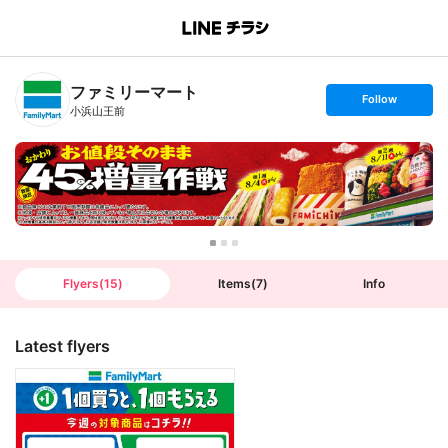
B
r
a
n
ファミリーマート
c
s
Follow
h
e
小浜山王前
T
t
o
f
p
o
l
l
o
w
Flyers
(
15
)
Items
(
7
)
Info
Latest flyers