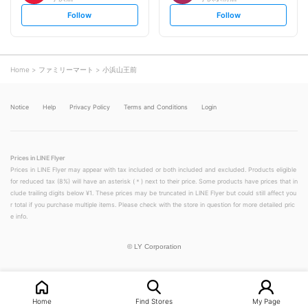
s
s
Follow
Follow
e
e
t
t
f
f
o
o
l
l
l
l
o
o
Home
ファミリーマート
小浜山王前
w
w
Notice
Help
Privacy Policy
Terms and Conditions
Login
Prices in LINE Flyer
Prices in LINE Flyer may appear with tax included or both included and excluded. Products eligible
for reduced tax (8%) will have an asterisk (＊) next to their price. Some products have prices that in
clude trailing digits below ¥1. These prices may be truncated in LINE Flyer but could still affect you
r total if you purchase multiple items. Please check with the store in question for more detailed pric
e info.
©
LY Corporation
Home
Find Stores
My Page