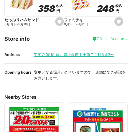
o
o
248
248
358
358
税込
税込
税込
税込
r
r
円
円
円
円
i
i
t
t
e
e
ファミチキ
たっぷりハムサンド
s
s
8月3日
〜
8月10日
8月3日
〜
8月10日
e
e
t
t
f
f
Store info
a
a
Official Account
v
v
o
o
r
r
i
i
Address
〒917-0019
福井県小浜市山王前二丁目5番3号
t
t
e
e
Opening hours
変更となる場合がございますので、店舗にてご確認を
お願いします。
Nearby Stores