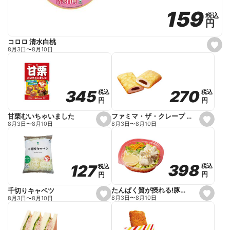
159
159
税込
税込
円
円
コロロ 清水白桃
s
8月3日
〜
8月10日
e
t
f
a
v
o
270
270
345
345
税込
税込
税込
税込
r
円
円
円
円
i
t
e
ファミマ・ザ・クレープ 生チョコ
甘栗むいちゃいました
s
s
8月3日
〜
8月10日
8月3日
〜
8月10日
e
e
t
t
f
f
a
a
v
v
o
o
398
398
127
127
税込
税込
税込
税込
r
r
円
円
円
円
i
i
t
t
e
e
たんぱく質が摂れる!豚しゃぶのパスタサラダ
千切りキャベツ
s
s
8月3日
〜
8月10日
8月3日
〜
8月10日
e
e
t
t
f
f
a
a
v
v