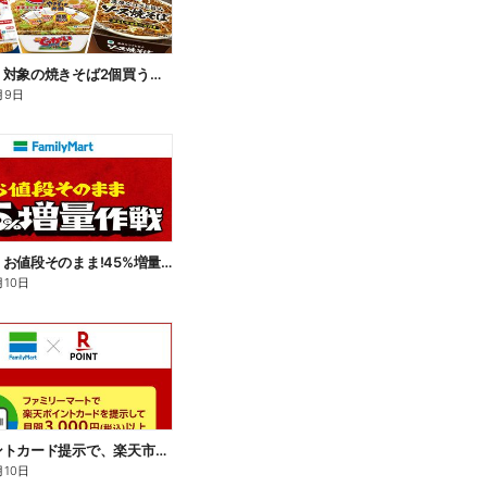
【おトク】対象の焼きそば2個買うと100円引き!
月9日
【おトク】お値段そのまま!45%増量作戦!
月10日
楽天ポイントカード提示で、楽天市場でのお買い物がおトクに!
月10日