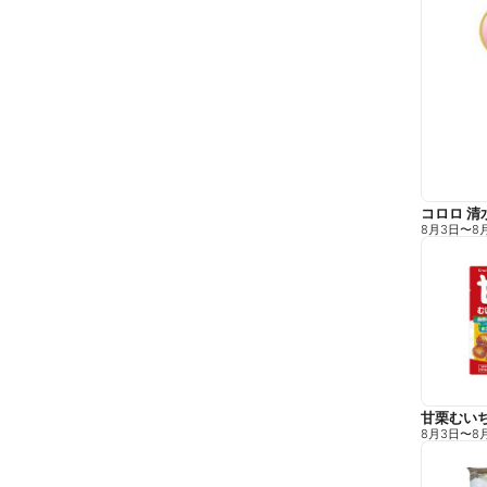
コロロ 清
8月3日
〜
8
甘栗むい
8月3日
〜
8