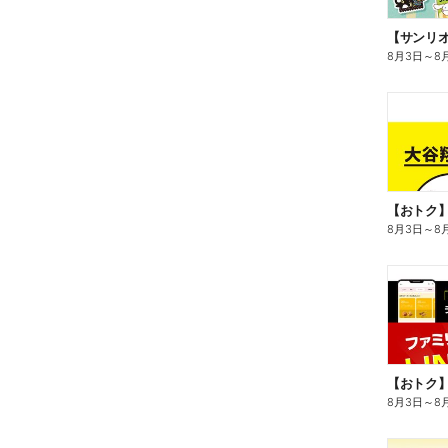
8月3日
～
8
8月3日
～
8
8月3日
～
8