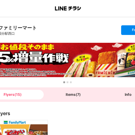
ファミリーマート
s
F
e
国分駅西口
t
f
o
l
l
o
w
Flyers
(
15
)
Items
(
7
)
Info
lyers