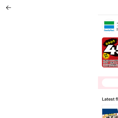
LINEチラシ
B
r
a
n
c
h
T
o
p
Latest f