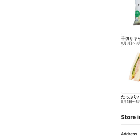
千切りキ
8月3日
〜
8
たっぷり
8月3日
〜
8
Store i
Address