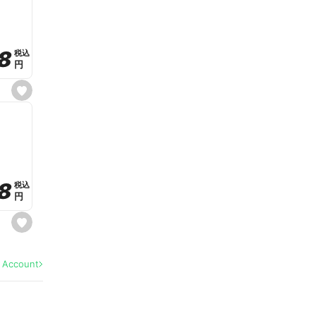
v
o
r
i
t
8
8
e
税込
税込
円
円
s
e
t
f
a
v
o
r
i
t
8
8
e
税込
税込
円
円
s
e
t
f
a
l Account
v
o
r
i
t