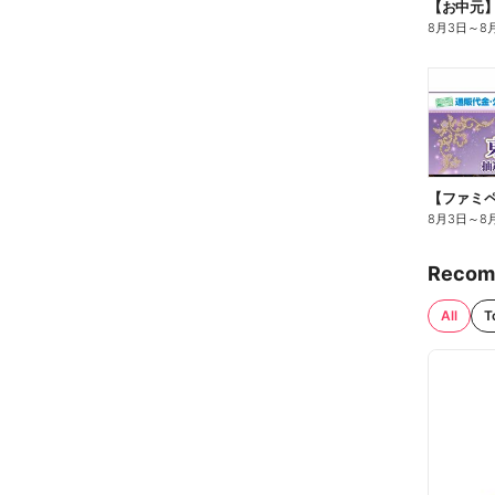
【お中元
8月3日
～
8
8月3日
～
8
Recom
All
T