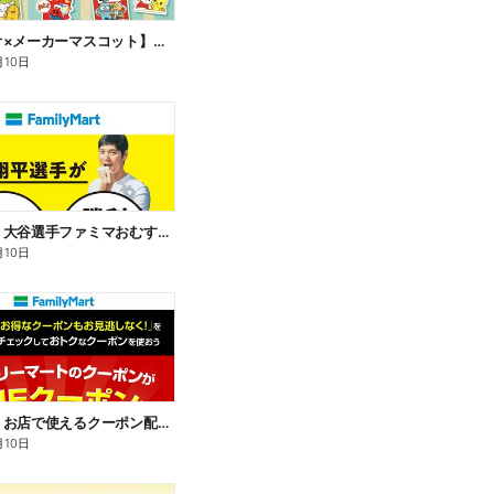
【サンリオ×メーカーマスコット】オリジナルグッズ貰える!
月10日
【おトク】大谷選手ファミマおむすび割
月10日
【おトク】お店で使えるクーポン配信中
月10日