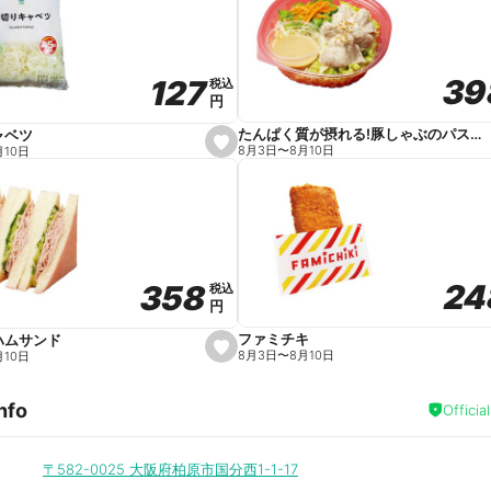
v
o
r
i
t
39
39
127
127
e
税込
税込
円
円
たんぱく質が摂れる!豚しゃぶのパスタサラダ
ャベツ
s
8月3日
〜
8月10日
月10日
e
t
f
a
v
o
r
i
t
24
24
358
358
e
税込
税込
円
円
ファミチキ
ハムサンド
s
8月3日
〜
8月10日
月10日
e
t
f
nfo
a
Officia
v
o
r
i
〒582-0025
大阪府柏原市国分西1-1-17
t