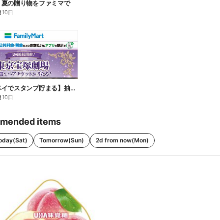
】夏の贈り物をファミマで
月10日
【ファミペイでスタンプ貯まる】抽選でペアチケットが当たる!
月10日
mended items
oday(Sat)
Tomorrow(Sun)
2d from now(Mon)