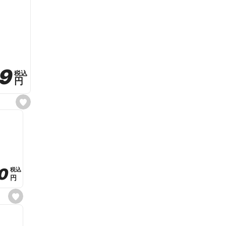
59
59
税込
税込
円
円
s
e
t
f
a
v
o
r
i
t
0
0
税込
税込
e
円
円
s
e
t
f
a