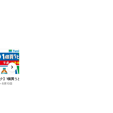
t
x
e
n
ク】1個買うと1個もらえる/麦茶
～
8月10日