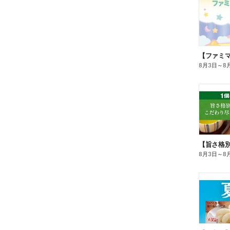
8月3日
～
8
8月3日
～
8