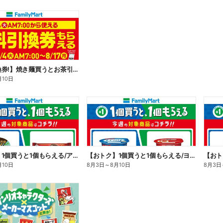
【無料引換券!】焼き麺買うとお茶引換券貰える!
月10日
【おトク】1個買うと1個もらえる/アイス
【おトク】1個買うと1個もらえる/ヨーグルト
【おト
月10日
8月3日
～
8月10日
8月3日