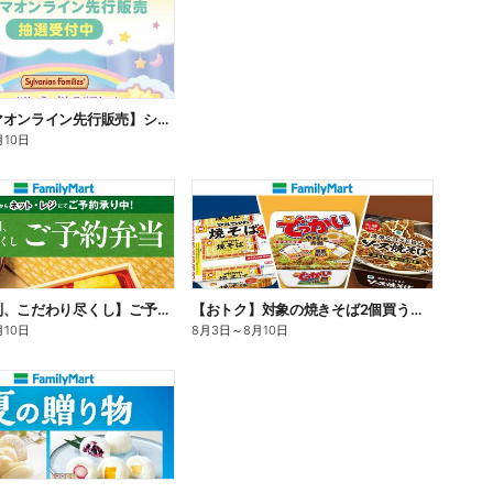
【ファミマオンライン先行販売】シルバニアファミリー
月10日
【旨さ格別、こだわり尽くし】ご予約弁当
【おトク】対象の焼きそば2個買うと100円引き!
月10日
8月3日
～
8月10日