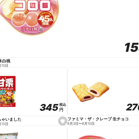
1
1
水白桃
月10日
27
27
345
345
税込
税込
円
円
ファミマ・ザ・クレープ 生チョコ
ちゃいました
s
8月3日
〜
8月10日
月10日
e
t
f
a