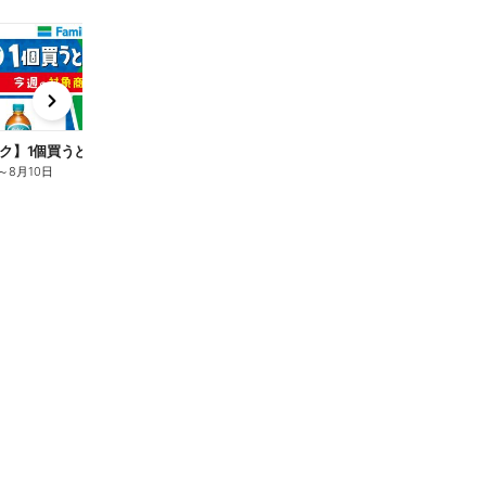
t
x
e
n
ク】1個買うと1個もらえる/麦茶
～
8月10日