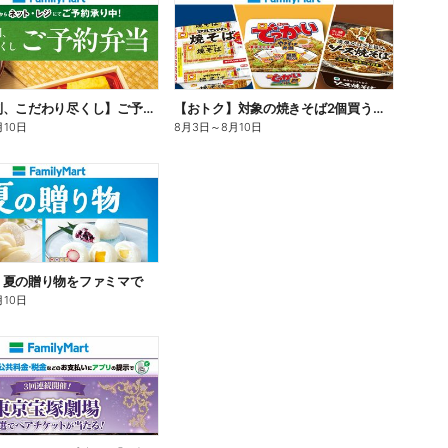
【旨さ格別、こだわり尽くし】ご予約弁当
【おトク】対象の焼きそば2個買うと100円引き!
月10日
8月3日
～
8月10日
】夏の贈り物をファミマで
月10日