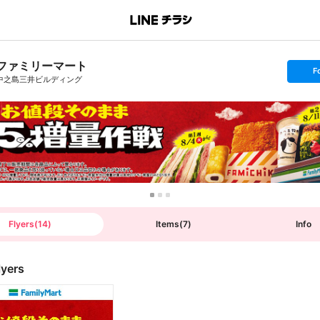
ファミリーマート
s
F
e
中之島三井ビルディング
t
f
o
l
l
o
w
Flyers
(
14
)
Items
(
7
)
Info
lyers