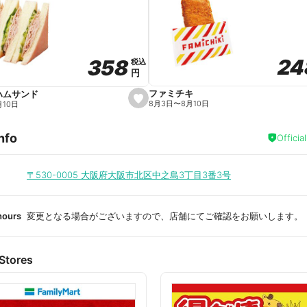
a
v
o
r
i
t
24
24
358
358
e
税込
税込
円
円
ファミチキ
ハムサンド
s
8月3日
〜
8月10日
月10日
e
t
f
nfo
a
Officia
v
o
r
i
〒530-0005
大阪府大阪市北区中之島3丁目3番3号
t
e
hours
変更となる場合がございますので、店舗にてご確認をお願いします。
Stores