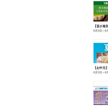
8月3日
～
8
【お中元
8月3日
～
8