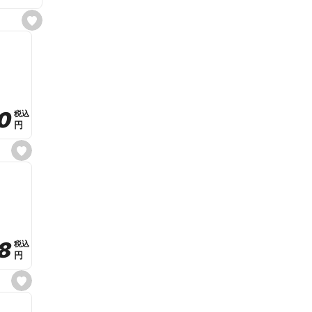
s
e
t
f
a
v
o
r
i
t
0
0
税込
税込
e
円
円
s
e
t
f
a
v
o
r
i
t
8
8
e
税込
税込
円
円
s
e
t
f