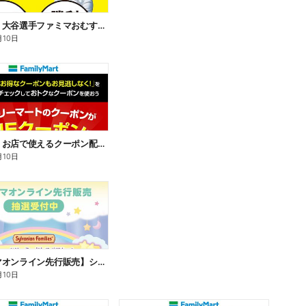
【おトク】大谷選手ファミマおむすび割
月10日
【おトク】お店で使えるクーポン配信中
月10日
【ファミマオンライン先行販売】シルバニアファミリー
月10日