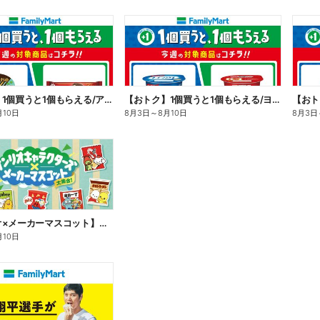
【おトク】1個買うと1個もらえる/アイス
【おトク】1個買うと1個もらえる/ヨーグルト
【おト
月10日
8月3日
～
8月10日
8月3日
【サンリオ×メーカーマスコット】オリジナルグッズ貰える!
月10日