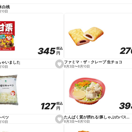
水白桃
月10日
27
27
345
345
税込
税込
円
円
ファミマ・ザ・クレープ 生チョコ
ちゃいました
s
8月3日
〜
8月10日
月10日
e
t
f
a
v
o
r
i
t
39
39
127
127
e
税込
税込
円
円
たんぱく質が摂れる!豚しゃぶのパスタサラダ
ャベツ
s
8月3日
〜
8月10日
月10日
e
t
f