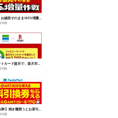
【おトク】お値段そのまま!45%増量作戦!
月10日
楽天ポイントカード提示で、楽天市場でのお買い物がおトクに!
月10日
【無料引換券!】焼き麺買うとお茶引換券貰える!
月10日