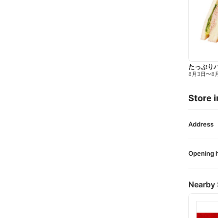
たっぷり
8月3日
〜
8
Store i
Address
Opening 
Nearby 