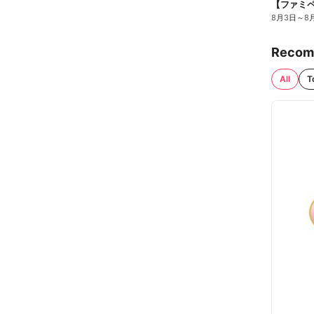
8月3日
～
8
Recom
All
T