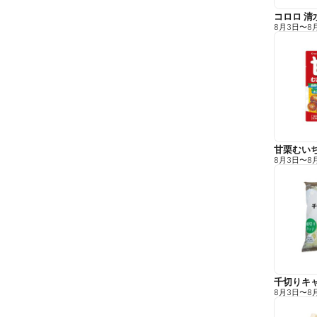
コロロ 清
8月3日
〜
8
甘栗むい
8月3日
〜
8
千切りキ
8月3日
〜
8