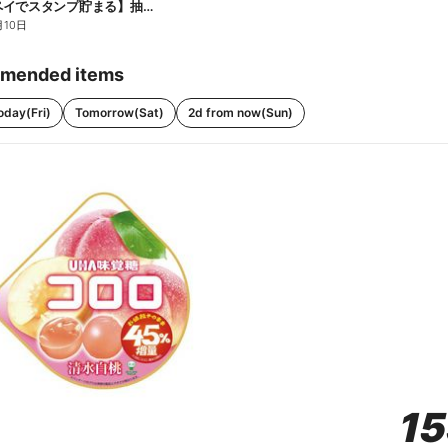
【ファミペイでスタンプ貯まる】抽選でペアチケットが当たる!
月10日
mended items
oday(Fri)
Tomorrow(Sat)
2d from now(Sun)
1
1