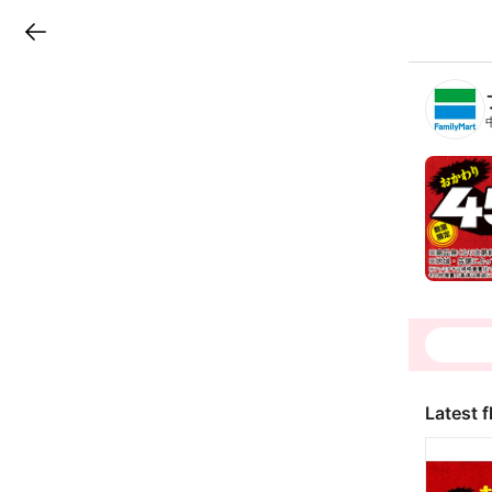
LINEチラシ
B
r
a
n
c
h
T
o
p
Latest f