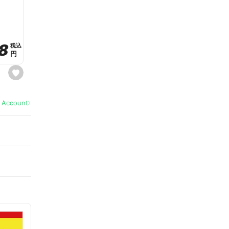
a
v
o
r
i
t
8
8
e
税込
税込
円
円
s
e
t
f
a
l Account
v
o
r
i
t
e