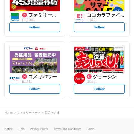
ファミリーマート
ココカラファイン
白浜藤島
白浜店
s
s
Follow
Follow
e
e
t
t
f
f
o
o
l
l
l
l
o
o
w
w
コメリパワー
ジョーシン
田辺店
田辺店
s
s
Follow
Follow
e
e
t
t
f
f
o
o
l
l
l
l
o
o
Home
ファミリーマート
田辺内ノ浦
w
w
Notice
Help
Privacy Policy
Terms and Conditions
Login