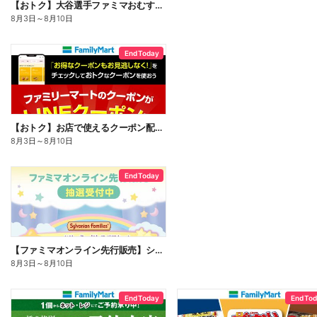
【おトク】大谷選手ファミマおむすび割
8月3日
～
8月10日
End Today
【おトク】お店で使えるクーポン配信中
8月3日
～
8月10日
End Today
【ファミマオンライン先行販売】シルバニアファミリー
8月3日
～
8月10日
End Today
End To