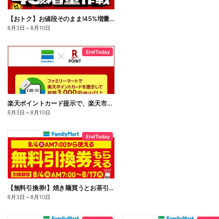
【おトク】お値段そのまま!45%増量作戦!
8月3日
～
8月10日
End Today
楽天ポイントカード提示で、楽天市場でのお買い物がおトクに!
8月3日
～
8月10日
End Today
【無料引換券!】焼き麺買うとお茶引換券貰える!
8月3日
～
8月10日