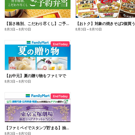
【旨さ格別、こだわり尽くし】ご予約弁当
8月3日
～
8月10日
8月3日
～
8月10日
End Today
【お中元】夏の贈り物をファミマで
8月3日
～
8月10日
End Today
【ファミペイでスタンプ貯まる】抽選でペアチケットが当たる!
8月3日
～
8月10日