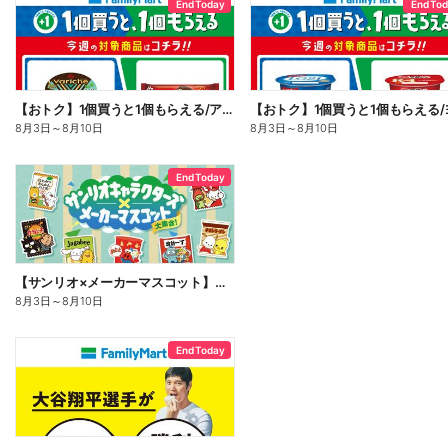
End Today
End To
【おトク】1個買うと1個もらえる/アイス
8月3日
～
8月10日
8月3日
～
8月10日
End Today
【サンリオ×メーカーマスコット】オリジナルグッズ貰える!
8月3日
～
8月10日
End Today