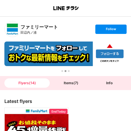
B
r
a
n
ファミリーマート
c
s
Follow
h
e
田辺内ノ浦
T
t
o
f
p
o
l
l
o
w
Flyers
(
14
)
Items
(
7
)
Info
Latest flyers
End Today