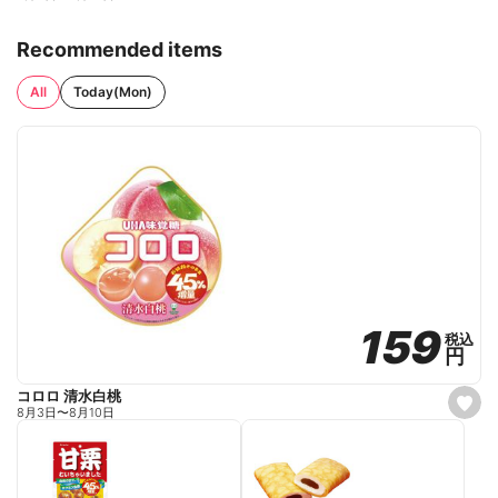
Recommended items
All
Today(Mon)
159
159
税込
税込
円
円
コロロ 清水白桃
s
8月3日
〜
8月10日
e
t
f
a
v
o