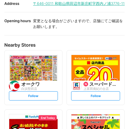
i
i
Address
〒646-0011
和歌山県田辺市新庄町字西内ノ浦3776-11
t
t
e
e
Opening hours
変更となる場合がございますので、店舗にてご確認を
お願いします。
Nearby Stores
オークワ
スーパードラッグキリン
白浜堅田店
上富田南紀の台店
s
s
Follow
Follow
e
e
t
t
f
f
o
o
l
l
l
l
o
o
End Today
w
w