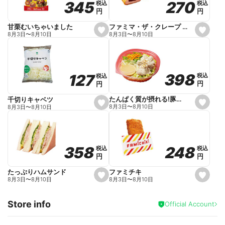
270
270
345
345
税込
税込
税込
税込
r
円
円
円
円
i
t
e
ファミマ・ザ・クレープ 生チョコ
甘栗むいちゃいました
s
s
8月3日
〜
8月10日
8月3日
〜
8月10日
e
e
t
t
f
f
a
a
v
v
o
o
398
398
127
127
税込
税込
税込
税込
r
r
円
円
円
円
i
i
t
t
e
e
たんぱく質が摂れる!豚しゃぶのパスタサラダ
千切りキャベツ
s
s
8月3日
〜
8月10日
8月3日
〜
8月10日
e
e
t
t
f
f
a
a
v
v
o
o
248
248
358
358
税込
税込
税込
税込
r
r
円
円
円
円
i
i
t
t
e
e
ファミチキ
たっぷりハムサンド
s
s
8月3日
〜
8月10日
8月3日
〜
8月10日
e
e
t
t
f
f
Store info
a
a
Official Account
v
v
o
o
r
r