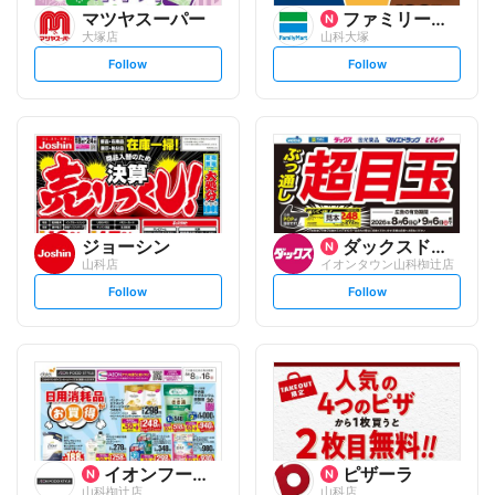
マツヤスーパー
ファミリーマート
大塚店
山科大塚
s
s
Follow
Follow
e
e
t
t
f
f
o
o
l
l
l
l
o
o
w
w
ジョーシン
ダックスドラッグ
山科店
イオンタウン山科椥辻店
s
s
Follow
Follow
e
e
t
t
f
f
o
o
l
l
l
l
o
o
w
w
イオンフードスタイル
ピザーラ
山科椥辻店
山科店