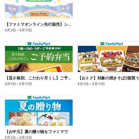
【ファミマオンライン先行販売】シルバニアファミリー
8月3日
～
8月10日
【旨さ格別、こだわり尽くし】ご予約弁当
8月3日
～
8月10日
8月3日
～
8月10日
【お中元】夏の贈り物をファミマで
8月3日
～
8月10日