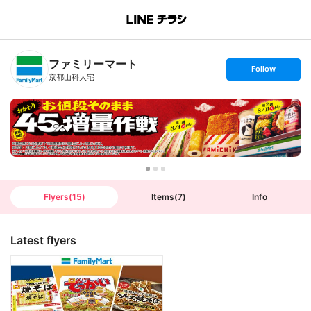
B
r
a
n
ファミリーマート
c
s
Follow
h
e
京都山科大宅
T
t
o
f
p
o
l
l
o
w
Flyers
(
15
)
Items
(
7
)
Info
Latest flyers