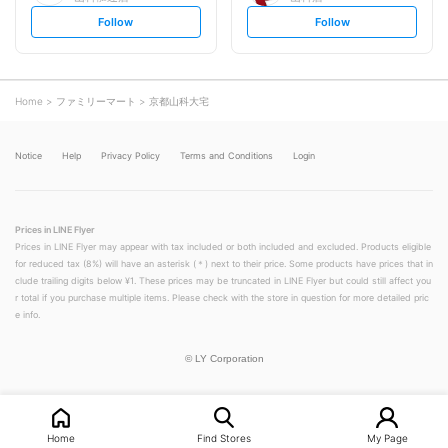
s
s
Follow
Follow
e
e
t
t
f
f
o
o
l
l
l
l
o
o
Home
ファミリーマート
京都山科大宅
w
w
Notice
Help
Privacy Policy
Terms and Conditions
Login
Prices in LINE Flyer
Prices in LINE Flyer may appear with tax included or both included and excluded. Products eligible
for reduced tax (8%) will have an asterisk (＊) next to their price. Some products have prices that in
clude trailing digits below ¥1. These prices may be truncated in LINE Flyer but could still affect you
r total if you purchase multiple items. Please check with the store in question for more detailed pric
e info.
©
LY Corporation
Home
Find Stores
My Page