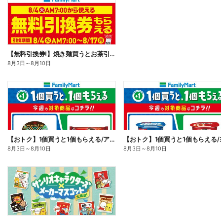
【無料引換券!】焼き麺買うとお茶引換券貰える!
8月3日
～
8月10日
【おトク】1個買うと1個もらえる/アイス
8月3日
～
8月10日
8月3日
～
8月10日