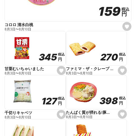
159
159
税込
税込
円
円
コロロ 清水白桃
s
8月3日
〜
8月10日
e
t
f
a
v
o
270
270
345
345
税込
税込
税込
税込
r
円
円
円
円
i
t
e
ファミマ・ザ・クレープ 生チョコ
甘栗むいちゃいました
s
s
8月3日
〜
8月10日
8月3日
〜
8月10日
e
e
t
t
f
f
a
a
v
v
o
o
398
398
127
127
税込
税込
税込
税込
r
r
円
円
円
円
i
i
t
t
e
e
たんぱく質が摂れる!豚しゃぶのパスタサラダ
千切りキャベツ
s
s
8月3日
〜
8月10日
8月3日
〜
8月10日
e
e
t
t
f
f
a
a
v
v