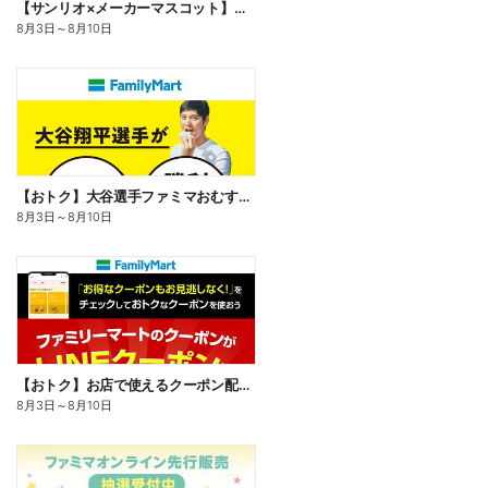
【サンリオ×メーカーマスコット】オリジナルグッズ貰える!
8月3日
～
8月10日
【おトク】大谷選手ファミマおむすび割
8月3日
～
8月10日
【おトク】お店で使えるクーポン配信中
8月3日
～
8月10日