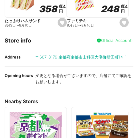
o
o
248
248
358
358
税込
税込
税込
税込
r
r
円
円
円
円
i
i
t
t
e
e
ファミチキ
たっぷりハムサンド
s
s
8月3日
〜
8月10日
8月3日
〜
8月10日
e
e
t
t
f
f
Store info
a
a
Official Account
v
v
o
o
r
r
i
i
Address
〒607-8179
京都府京都市山科区大宅御所田町14-1
t
t
e
e
Opening hours
変更となる場合がございますので、店舗にてご確認を
お願いします。
Nearby Stores