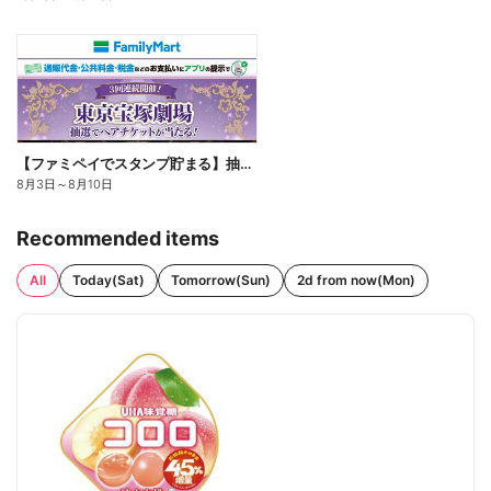
【ファミペイでスタンプ貯まる】抽選でペアチケットが当たる!
8月3日
～
8月10日
Recommended items
All
Today(Sat)
Tomorrow(Sun)
2d from now(Mon)