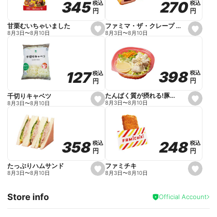
270
270
345
345
税込
税込
税込
税込
r
円
円
円
円
i
t
e
ファミマ・ザ・クレープ 生チョコ
甘栗むいちゃいました
s
s
8月3日
〜
8月10日
8月3日
〜
8月10日
e
e
t
t
f
f
a
a
v
v
o
o
398
398
127
127
税込
税込
税込
税込
r
r
円
円
円
円
i
i
t
t
e
e
たんぱく質が摂れる!豚しゃぶのパスタサラダ
千切りキャベツ
s
s
8月3日
〜
8月10日
8月3日
〜
8月10日
e
e
t
t
f
f
a
a
v
v
o
o
248
248
358
358
税込
税込
税込
税込
r
r
円
円
円
円
i
i
t
t
e
e
ファミチキ
たっぷりハムサンド
s
s
8月3日
〜
8月10日
8月3日
〜
8月10日
e
e
t
t
f
f
Store info
a
a
Official Account
v
v
o
o
r
r