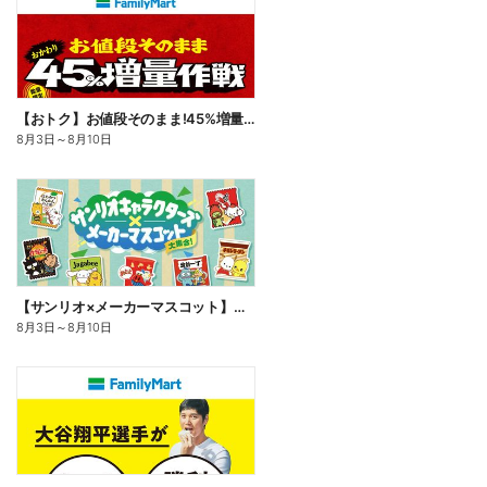
【おトク】お値段そのまま!45%増量作戦!
8月3日
～
8月10日
【サンリオ×メーカーマスコット】オリジナルグッズ貰える!
8月3日
～
8月10日