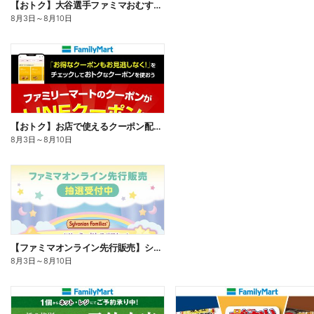
【おトク】大谷選手ファミマおむすび割
8月3日
～
8月10日
【おトク】お店で使えるクーポン配信中
8月3日
～
8月10日
【ファミマオンライン先行販売】シルバニアファミリー
8月3日
～
8月10日