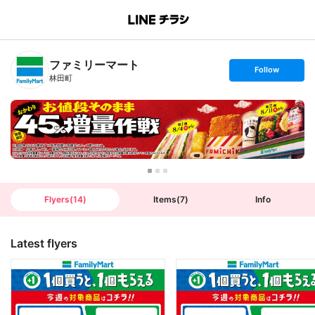
B
r
a
n
ファミリーマート
c
s
Follow
h
e
林田町
T
t
o
f
p
o
l
l
o
w
Flyers
(
14
)
Items
(
7
)
Info
Latest flyers