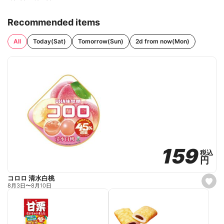
Recommended items
All
Today(Sat)
Tomorrow(Sun)
2d from now(Mon)
159
159
税込
税込
円
円
コロロ 清水白桃
s
8月3日
〜
8月10日
e
t
f
a
v
o