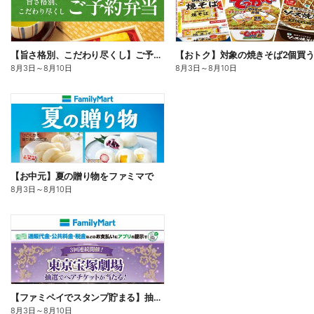
【旨さ格別、こだわり尽くし】ご予約弁当
8月3日
～
8月10日
8月3日
～
8月10日
【お中元】夏の贈り物をファミマで
8月3日
～
8月10日
【ファミペイでスタンプ貯まる】抽選でペアチケットが当たる!
8月3日
～
8月10日