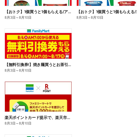
【おトク】1個買うと1個もらえる/アイス
8月3日
～
8月10日
8月3日
～
8月10日
【無料引換券!】焼き麺買うとお茶引換券貰える!
8月3日
～
8月10日
楽天ポイントカード提示で、楽天市場でのお買い物がおトクに!
8月3日
～
8月10日