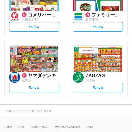
コメリハード&グリーン
ファミリーマート
兵庫龍野店
新宮平野
s
s
Follow
Follow
e
e
t
t
f
f
o
o
l
l
l
l
o
o
w
w
ヤマダデンキ
ZAGZAG
竜野店
太子店
s
s
Follow
Follow
e
e
t
t
f
f
o
o
l
l
l
l
o
o
Home
ファミリーマート
林田町
w
w
Notice
Help
Privacy Policy
Terms and Conditions
Login