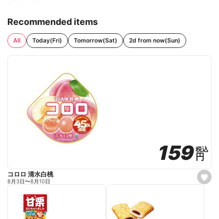
Recommended items
All
Today(Fri)
Tomorrow(Sat)
2d from now(Sun)
159
159
税込
税込
円
円
コロロ 清水白桃
s
8月3日
〜
8月10日
e
t
f
a
v
o