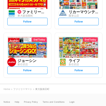
ファミリーマート
リカーマウンテン
東大阪箱殿町
瓢箪山店
s
s
Follow
Follow
e
e
t
t
f
f
o
o
l
l
l
l
o
o
End Today
End Today
w
w
ジョーシン
ライフ
新石切店
新石切店
s
s
Follow
Follow
e
e
t
t
f
f
o
o
l
l
l
l
o
o
Home
ファミリーマート
東大阪南荘町
w
w
Notice
Help
Privacy Policy
Terms and Conditions
Login