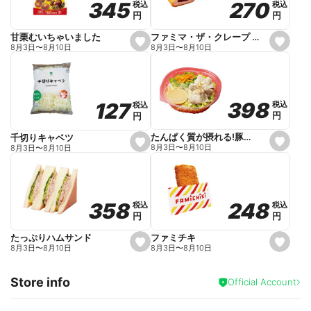
270
270
345
345
税込
税込
税込
税込
r
円
円
円
円
i
t
e
ファミマ・ザ・クレープ 生チョコ
甘栗むいちゃいました
s
s
8月3日
〜
8月10日
8月3日
〜
8月10日
e
e
t
t
f
f
a
a
v
v
o
o
398
398
127
127
税込
税込
税込
税込
r
r
円
円
円
円
i
i
t
t
e
e
たんぱく質が摂れる!豚しゃぶのパスタサラダ
千切りキャベツ
s
s
8月3日
〜
8月10日
8月3日
〜
8月10日
e
e
t
t
f
f
a
a
v
v
o
o
248
248
358
358
税込
税込
税込
税込
r
r
円
円
円
円
i
i
t
t
e
e
ファミチキ
たっぷりハムサンド
s
s
8月3日
〜
8月10日
8月3日
〜
8月10日
e
e
t
t
f
f
Store info
a
a
Official Account
v
v
o
o
r
r