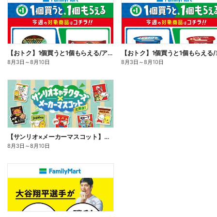
【おトク】1個買うと1個もらえる/アイス
8月3日
～
8月10日
8月3日
～
8月10日
【サンリオ×メーカーマスコット】オリジナルグッズ貰える!
8月3日
～
8月10日