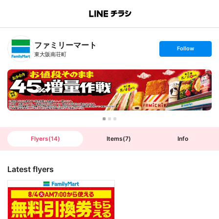
B
r
a
n
ファミリーマート
c
s
Follow
h
e
東大阪南荘町
T
t
o
f
p
o
l
l
o
w
Flyers
(
14
)
Items
(
7
)
Info
Latest flyers