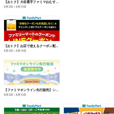
【おトク】大谷選手ファミマおむすび割
8月3日
～
8月10日
【おトク】お店で使えるクーポン配信中
8月3日
～
8月10日
【ファミマオンライン先行販売】シルバニアファミリー
8月3日
～
8月10日