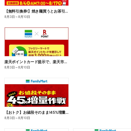
【無料引換券!】焼き麺買うとお茶引換券貰える!
8月3日
～
8月10日
楽天ポイントカード提示で、楽天市場でのお買い物がおトクに!
8月3日
～
8月10日
【おトク】お値段そのまま!45%増量作戦!
8月3日
～
8月10日