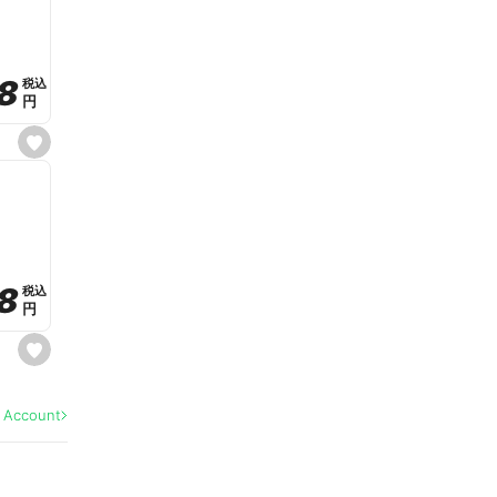
v
o
r
i
t
8
8
e
税込
税込
円
円
s
e
t
f
a
v
o
r
i
t
8
8
e
税込
税込
円
円
s
e
t
f
a
l Account
v
o
r
i
t