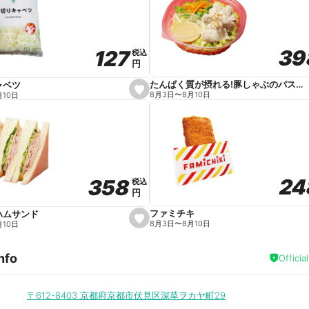
v
o
r
i
t
39
39
127
127
e
税込
税込
円
円
たんぱく質が摂れる!豚しゃぶのパスタサラダ
ャベツ
s
8月3日
〜
8月10日
月10日
e
t
f
a
v
o
r
i
t
24
24
358
358
e
税込
税込
円
円
ファミチキ
ハムサンド
s
8月3日
〜
8月10日
月10日
e
t
f
nfo
a
Officia
v
o
r
i
〒612-8403
京都府京都市伏見区深草ヲカヤ町29
t