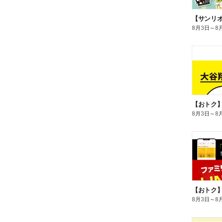
8月3日
～
8
8月3日
～
8
8月3日
～
8