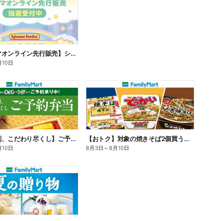
【ファミマオンライン先行販売】シルバニアファミリー
月10日
【旨さ格別、こだわり尽くし】ご予約弁当
【おトク】対象の焼きそば2個買うと100円引き!
月10日
8月3日
～
8月10日