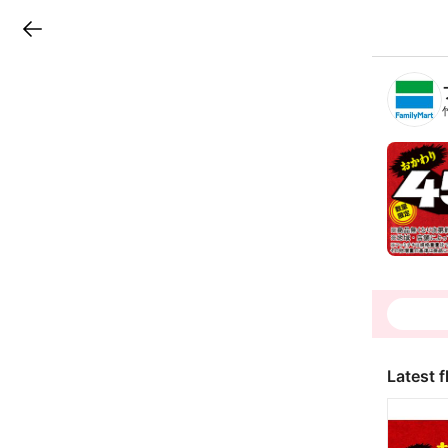
LINEチラシ
B
r
a
n
c
h
T
o
p
Latest f