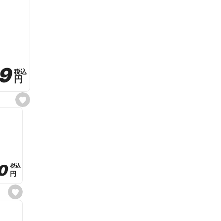
59
59
税込
税込
円
円
s
e
t
f
a
v
o
r
i
t
0
0
税込
税込
e
円
円
s
e
t
f
a