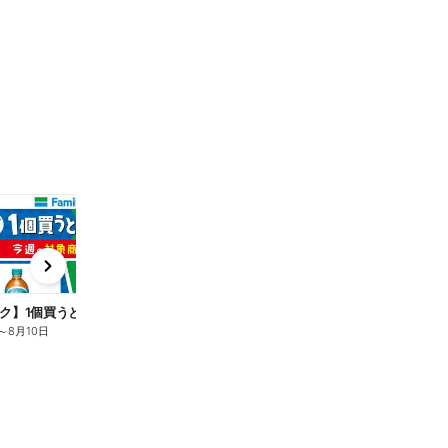
t
x
e
n
ク】1個買うと1個もらえる/麦茶
～
8月10日