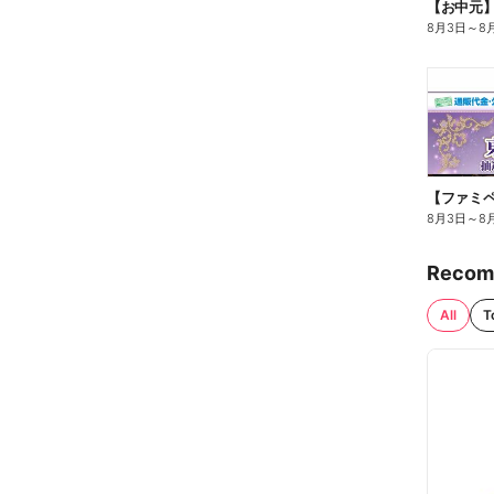
【お中元
8月3日
～
8
8月3日
～
8
Recom
All
T