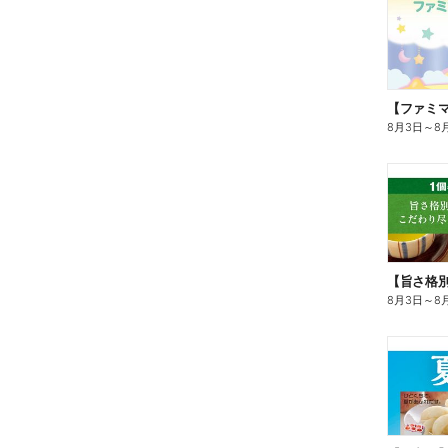
8月3日
～
8
8月3日
～
8