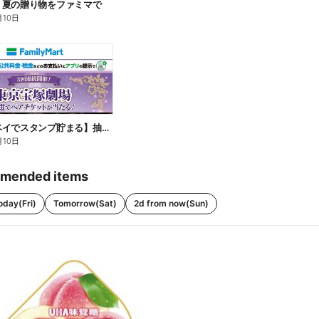
】夏の贈り物をファミマで
月10日
【ファミペイでスタンプ貯まる】抽選でペアチケットが当たる!
月10日
mended items
oday(Fri)
Tomorrow(Sat)
2d from now(Sun)