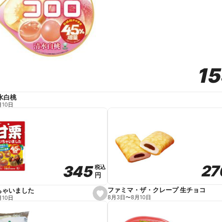
1
1
水白桃
月10日
27
27
345
345
税込
税込
円
円
ファミマ・ザ・クレープ 生チョコ
ちゃいました
s
8月3日
〜
8月10日
月10日
e
t
f
a