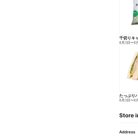
千切りキ
8月3日
〜
8
たっぷり
8月3日
〜
8
Store i
Address