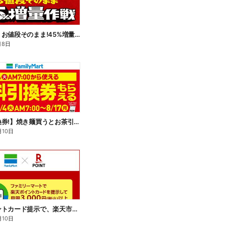
【おトク】お値段そのまま!45%増量作戦!
月8日
【無料引換券!】焼き麺買うとお茶引換券貰える!
月10日
楽天ポイントカード提示で、楽天市場でのお買い物がおトクに!
月10日