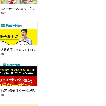
【サンリオ×メーカーマスコット】オリジナルグッズ貰える!
月10日
【おトク】大谷選手ファミマおむすび割
月10日
【おトク】お店で使えるクーポン配信中
月10日