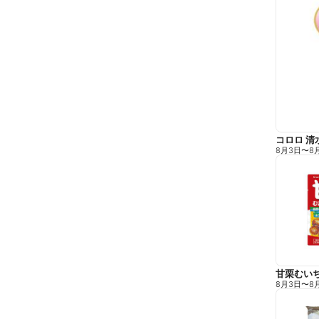
コロロ 清
8月3日
〜
8
甘栗むい
8月3日
〜
8