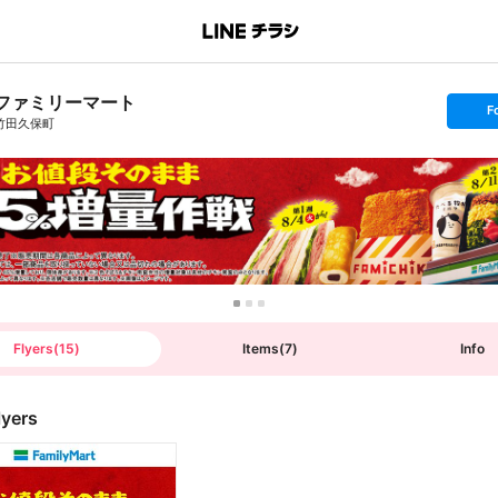
ファミリーマート
s
F
e
竹田久保町
t
f
o
l
l
o
w
Flyers
(
15
)
Items
(
7
)
Info
lyers