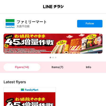
B
r
a
n
ファミリーマート
c
s
Follow
h
e
大昌千日前
T
t
o
f
p
o
l
l
o
w
Flyers
(
14
)
Items
(
7
)
Info
Latest flyers