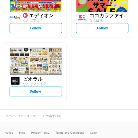
エディオン
ココカラファイン
なんば本店
なんば店
s
s
Follow
Follow
e
e
t
t
f
f
o
o
l
l
l
l
o
o
w
w
ビオラル
なんばマルイ店
s
Follow
e
t
f
o
l
l
o
Home
ファミリーマート
大昌千日前
w
Notice
Help
Privacy Policy
Terms and Conditions
Login