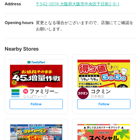
i
i
Address
〒542-0074
大阪府大阪市中央区千日前2-8-1
t
t
e
e
Opening hours
変更となる場合がございますので、店舗にてご確認を
お願いします。
Nearby Stores
ファミリーマート
コクミン
なんばウォーク
日本橋店
s
s
Follow
Follow
e
e
t
t
f
f
o
o
l
l
l
l
o
o
w
w