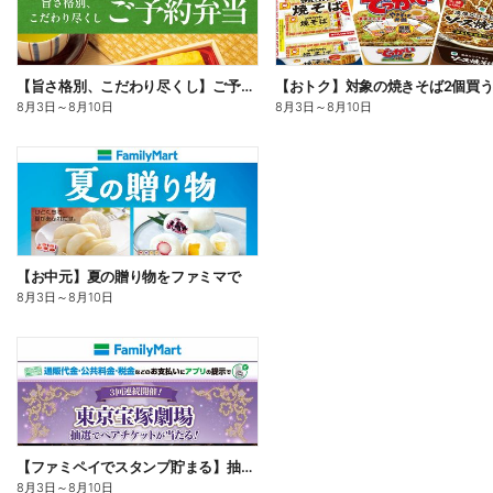
【旨さ格別、こだわり尽くし】ご予約弁当
8月3日
～
8月10日
8月3日
～
8月10日
【お中元】夏の贈り物をファミマで
8月3日
～
8月10日
【ファミペイでスタンプ貯まる】抽選でペアチケットが当たる!
8月3日
～
8月10日