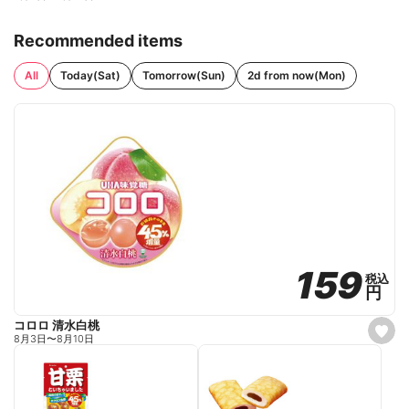
Recommended items
All
Today(Sat)
Tomorrow(Sun)
2d from now(Mon)
159
159
税込
税込
円
円
コロロ 清水白桃
s
8月3日
〜
8月10日
e
t
f
a
v
o