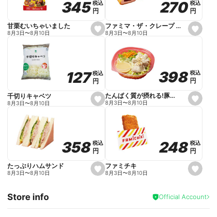
270
270
345
345
税込
税込
税込
税込
r
円
円
円
円
i
t
e
ファミマ・ザ・クレープ 生チョコ
甘栗むいちゃいました
s
s
8月3日
〜
8月10日
8月3日
〜
8月10日
e
e
t
t
f
f
a
a
v
v
o
o
398
398
127
127
税込
税込
税込
税込
r
r
円
円
円
円
i
i
t
t
e
e
たんぱく質が摂れる!豚しゃぶのパスタサラダ
千切りキャベツ
s
s
8月3日
〜
8月10日
8月3日
〜
8月10日
e
e
t
t
f
f
a
a
v
v
o
o
248
248
358
358
税込
税込
税込
税込
r
r
円
円
円
円
i
i
t
t
e
e
ファミチキ
たっぷりハムサンド
s
s
8月3日
〜
8月10日
8月3日
〜
8月10日
e
e
t
t
f
f
Store info
a
a
Official Account
v
v
o
o
r
r