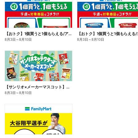
【おトク】1個買うと1個もらえる/アイス
8月3日
～
8月10日
8月3日
～
8月10日
【サンリオ×メーカーマスコット】オリジナルグッズ貰える!
8月3日
～
8月10日