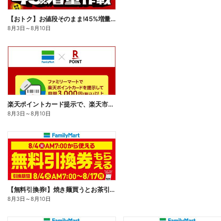
【おトク】お値段そのまま!45%増量作戦!
8月3日
～
8月10日
楽天ポイントカード提示で、楽天市場でのお買い物がおトクに!
8月3日
～
8月10日
【無料引換券!】焼き麺買うとお茶引換券貰える!
8月3日
～
8月10日