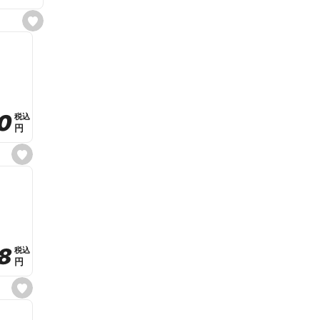
s
e
t
f
a
v
o
r
i
t
0
0
税込
税込
e
円
円
s
e
t
f
a
v
o
r
i
t
8
8
e
税込
税込
円
円
s
e
t
f