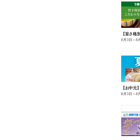
8月3日
～
8
【お中元
8月3日
～
8