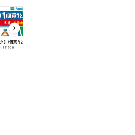
t
x
e
n
ク】1個買うと1個もらえる/麦茶
～
8月10日