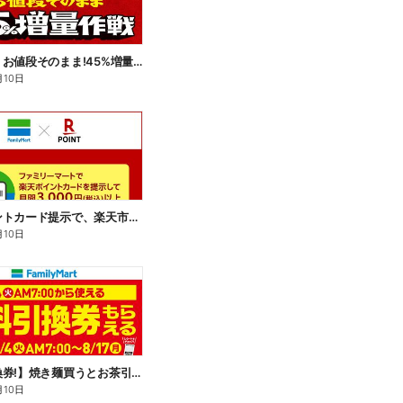
【おトク】お値段そのまま!45%増量作戦!
月10日
楽天ポイントカード提示で、楽天市場でのお買い物がおトクに!
月10日
【無料引換券!】焼き麺買うとお茶引換券貰える!
月10日