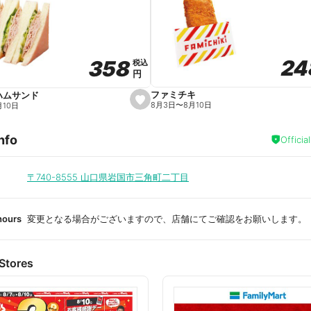
a
v
o
r
i
t
24
24
358
358
e
税込
税込
円
円
ファミチキ
ハムサンド
s
8月3日
〜
8月10日
月10日
e
t
f
nfo
a
Officia
v
o
r
i
〒740-8555
山口県岩国市三角町二丁目
t
e
hours
変更となる場合がございますので、店舗にてご確認をお願いします。
Stores