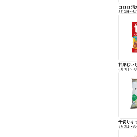
コロロ 清
8月3日
〜
8
甘栗むい
8月3日
〜
8
千切りキ
8月3日
〜
8