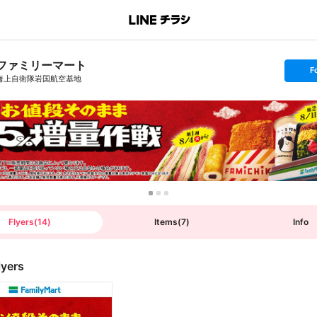
ファミリーマート
s
F
e
海上自衛隊岩国航空基地
t
f
o
l
l
o
w
Flyers
(
14
)
Items
(
7
)
Info
lyers