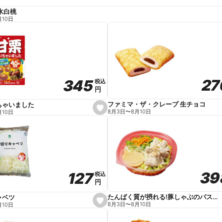
水白桃
月10日
27
27
345
345
税込
税込
円
円
ファミマ・ザ・クレープ 生チョコ
ちゃいました
s
8月3日
〜
8月10日
月10日
e
t
f
a
v
o
r
i
t
39
39
127
127
e
税込
税込
円
円
たんぱく質が摂れる!豚しゃぶのパスタサラダ
ャベツ
s
8月3日
〜
8月10日
月10日
e
t
f