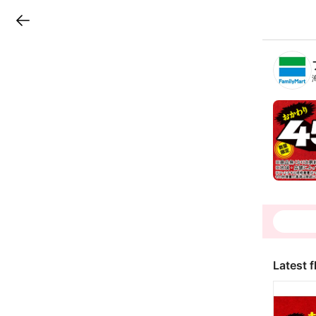
LINEチラシ
B
r
a
n
c
h
T
o
p
Latest f