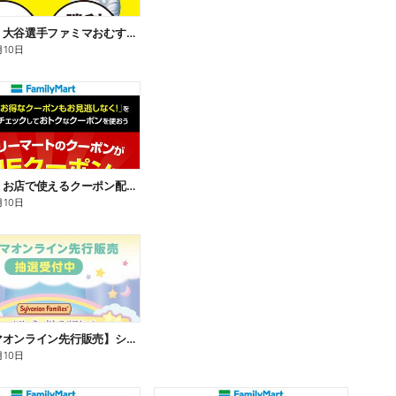
【おトク】大谷選手ファミマおむすび割
月10日
【おトク】お店で使えるクーポン配信中
月10日
【ファミマオンライン先行販売】シルバニアファミリー
月10日