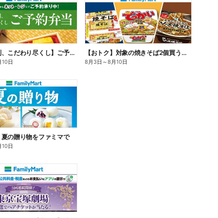
【旨さ格別、こだわり尽くし】ご予約弁当
【おトク】対象の焼きそば2個買うと100円引き!
月10日
8月3日
～
8月10日
】夏の贈り物をファミマで
月10日