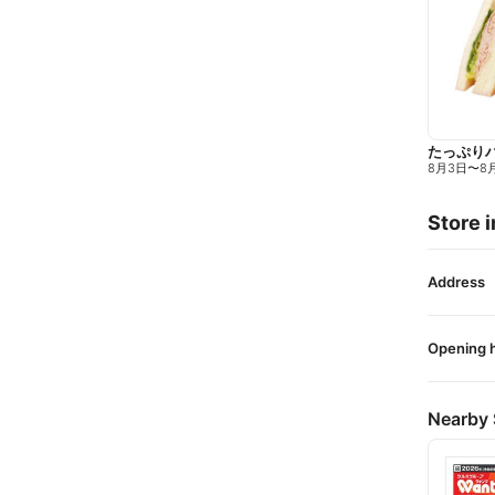
たっぷり
8月3日
〜
8
Store i
Address
Opening 
Nearby 