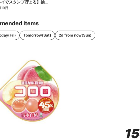
【ファミペイでスタンプ貯まる】抽選でペアチケットが当たる!
月10日
mended items
oday(Fri)
Tomorrow(Sat)
2d from now(Sun)
1
1