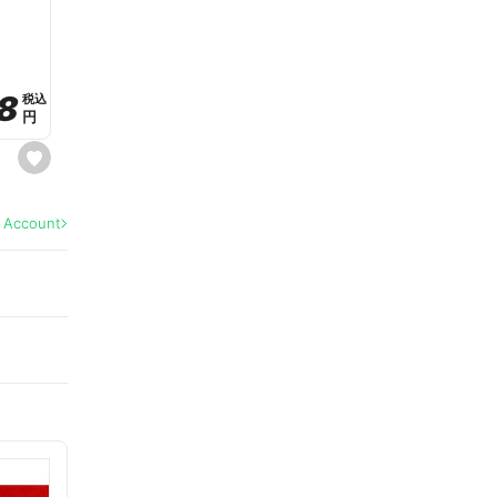
a
v
o
r
i
t
8
8
e
税込
税込
円
円
s
e
t
f
a
l Account
v
o
r
i
t
e