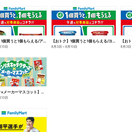
【おトク】1個買うと1個もらえる/アイス
【おトク】1個買うと1個もらえる/ヨーグルト
【おト
月10日
8月3日
～
8月10日
8月3日
【サンリオ×メーカーマスコット】オリジナルグッズ貰える!
月10日