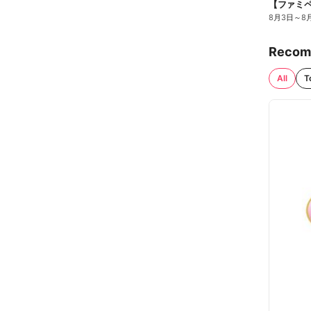
8月3日
～
8
Recom
All
T