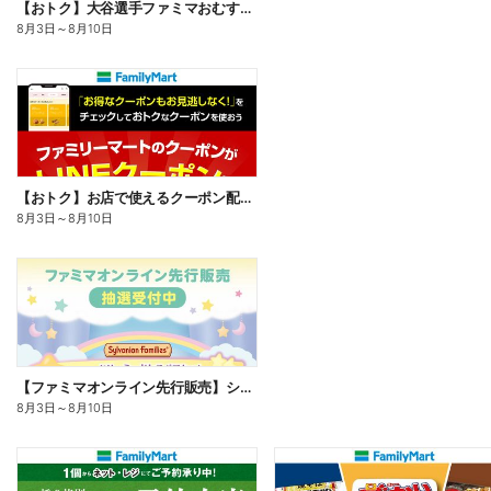
【おトク】大谷選手ファミマおむすび割
8月3日
～
8月10日
【おトク】お店で使えるクーポン配信中
8月3日
～
8月10日
【ファミマオンライン先行販売】シルバニアファミリー
8月3日
～
8月10日