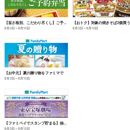
【旨さ格別、こだわり尽くし】ご予約弁当
8月3日
～
8月10日
8月3日
～
8月10日
【お中元】夏の贈り物をファミマで
8月3日
～
8月10日
【ファミペイでスタンプ貯まる】抽選でペアチケットが当たる!
8月3日
～
8月10日