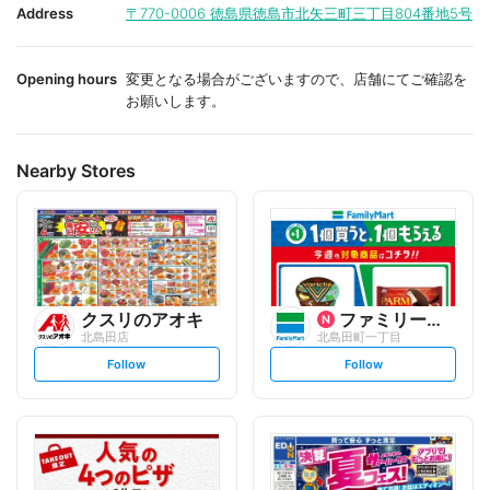
i
i
Address
〒770-0006
徳島県徳島市北矢三町三丁目804番地5号
t
t
e
e
Opening hours
変更となる場合がございますので、店舗にてご確認を
お願いします。
Nearby Stores
クスリのアオキ
ファミリーマート
北島田店
北島田町一丁目
s
s
Follow
Follow
e
e
t
t
f
f
o
o
l
l
l
l
o
o
w
w