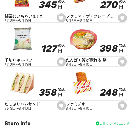
270
270
345
345
税込
税込
税込
税込
r
円
円
円
円
i
t
e
ファミマ・ザ・クレープ 生チョコ
甘栗むいちゃいました
s
s
8月3日
〜
8月10日
8月3日
〜
8月10日
e
e
t
t
f
f
a
a
v
v
o
o
398
398
127
127
税込
税込
税込
税込
r
r
円
円
円
円
i
i
t
t
e
e
たんぱく質が摂れる!豚しゃぶのパスタサラダ
千切りキャベツ
s
s
8月3日
〜
8月10日
8月3日
〜
8月10日
e
e
t
t
f
f
a
a
v
v
o
o
248
248
358
358
税込
税込
税込
税込
r
r
円
円
円
円
i
i
t
t
e
e
ファミチキ
たっぷりハムサンド
s
s
8月3日
〜
8月10日
8月3日
〜
8月10日
e
e
t
t
f
f
Store info
a
a
Official Account
v
v
o
o
r
r