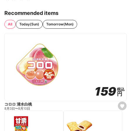
Recommended items
All
Today(Sun)
Tomorrow(Mon)
159
159
税込
税込
円
円
コロロ 清水白桃
s
8月3日
〜
8月10日
e
t
f
a
v
o