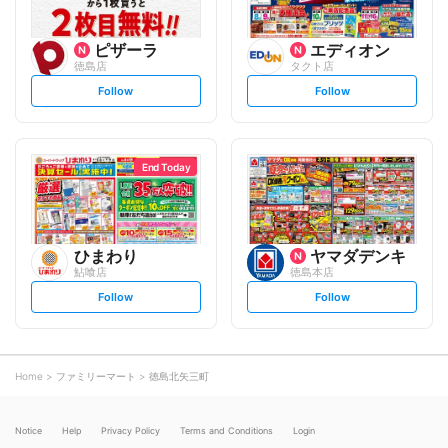
ピザーラ
エディオン
徳島店
タクト店
s
s
Follow
Follow
e
e
t
t
f
f
o
o
l
l
l
l
o
o
End Today
w
w
ひまわり
ヤマダデンキ
鮎喰店
徳島本店
s
s
Follow
Follow
e
e
t
t
f
f
o
o
l
l
l
l
o
o
Home
ファミリーマート
徳島北矢三町
w
w
Notice
Help
Privacy Policy
Terms and Conditions
Login