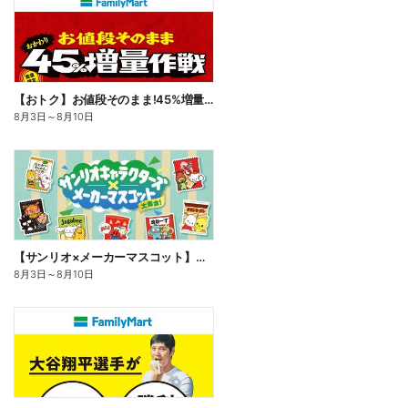
【おトク】お値段そのまま!45%増量作戦!
8月3日
～
8月10日
【サンリオ×メーカーマスコット】オリジナルグッズ貰える!
8月3日
～
8月10日