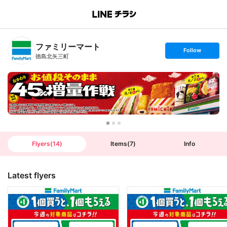
B
r
a
n
ファミリーマート
c
s
Follow
h
e
徳島北矢三町
T
t
o
f
p
o
l
l
o
w
Flyers
(
14
)
Items
(
7
)
Info
Latest flyers