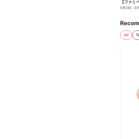
8月3日
～
8
Recom
All
T