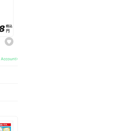
a
v
o
r
i
t
8
8
e
税込
税込
円
円
s
e
t
f
a
l Account
v
o
r
i
t
e