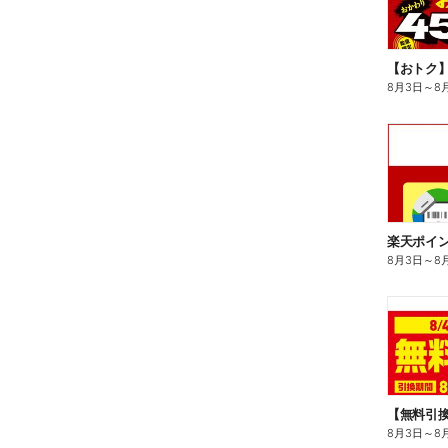
8月3日
～
8
8月3日
～
8
8月3日
～
8