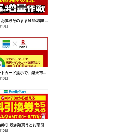
【おトク】お値段そのまま!45%増量作戦!
月10日
楽天ポイントカード提示で、楽天市場でのお買い物がおトクに!
月10日
【無料引換券!】焼き麺買うとお茶引換券貰える!
月10日