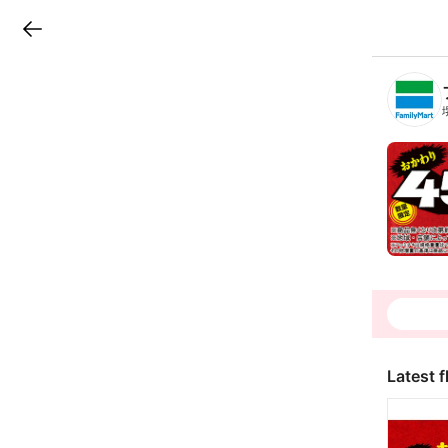
LINEチラシ
B
r
a
n
c
h
T
o
p
Latest f