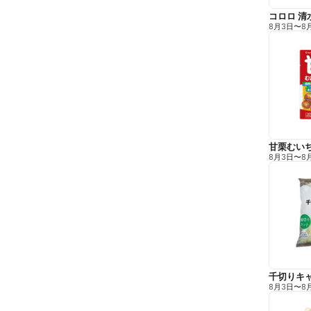
コロロ 清
8月3日
〜
8
甘栗むい
8月3日
〜
8
千切りキ
8月3日
〜
8