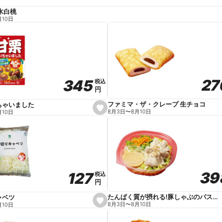
水白桃
月10日
27
27
345
345
税込
税込
円
円
ファミマ・ザ・クレープ 生チョコ
ちゃいました
s
8月3日
〜
8月10日
月10日
e
t
f
a
v
o
r
i
t
39
39
127
127
e
税込
税込
円
円
たんぱく質が摂れる!豚しゃぶのパスタサラダ
ャベツ
s
8月3日
〜
8月10日
月10日
e
t
f