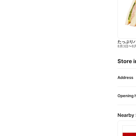
たっぷり
8月3日
〜
8
Store i
Address
Opening 
Nearby 