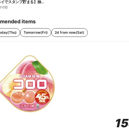
【ファミペイでスタンプ貯まる】抽選でペアチケットが当たる!
月10日
mended items
oday(Thu)
Tomorrow(Fri)
2d from now(Sat)
1
1