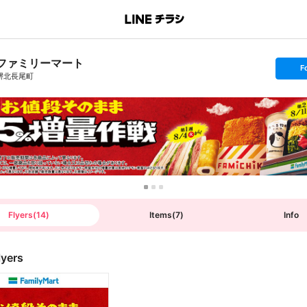
ファミリーマート
s
F
e
堺北長尾町
t
f
o
l
l
o
w
Flyers
(
14
)
Items
(
7
)
Info
lyers