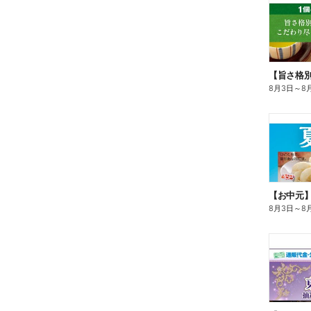
8月3日
～
8
【お中元
8月3日
～
8