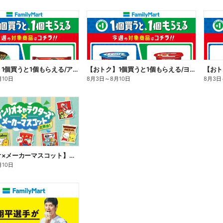
【おトク】1個買うと1個もらえる/アイス
【おトク】1個買うと1個もらえる/ヨーグルト
【おト
月10日
8月3日
～
8月10日
8月3日
【サンリオ×メーカーマスコット】オリジナルグッズ貰える!
月10日