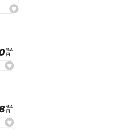
s
e
t
f
a
v
o
r
i
t
0
0
税込
税込
e
円
円
s
e
t
f
a
v
o
r
i
t
8
8
e
税込
税込
円
円
s
e
t
f