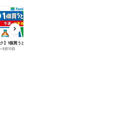
t
x
e
n
ク】1個買うと1個もらえる/麦茶
～
8月10日