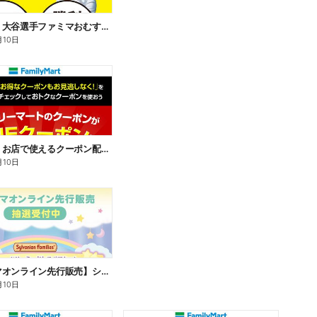
【おトク】大谷選手ファミマおむすび割
月10日
【おトク】お店で使えるクーポン配信中
月10日
【ファミマオンライン先行販売】シルバニアファミリー
月10日