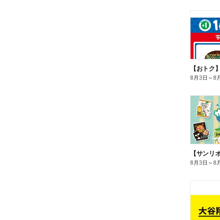
8月3日
～
8
8月3日
～
8