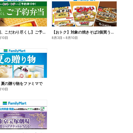
【旨さ格別、こだわり尽くし】ご予約弁当
【おトク】対象の焼きそば2個買うと100円引き!
月10日
8月3日
～
8月10日
】夏の贈り物をファミマで
月10日