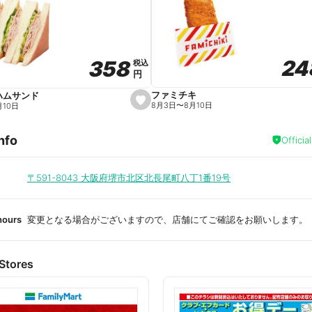
a
v
o
r
i
t
24
24
358
358
e
税込
税込
円
円
ファミチキ
ハムサンド
s
8月3日
〜
8月10日
月10日
e
t
f
nfo
a
Officia
v
o
r
i
〒591-8043
大阪府堺市北区北長尾町八丁1番19号
t
e
hours
変更となる場合がございますので、店舗にてご確認をお願いします。
Stores