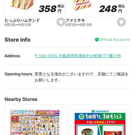
o
o
248
248
358
358
税込
税込
税込
税込
r
r
円
円
円
円
i
i
t
t
e
e
ファミチキ
たっぷりハムサンド
s
s
8月3日
〜
8月10日
8月3日
〜
8月10日
e
e
t
t
f
f
Store info
a
a
Official Account
v
v
o
o
r
r
i
i
Address
〒590-0956
大阪府堺市堺区中之町東1丁1番21号
t
t
e
e
Opening hours
変更となる場合がございますので、店舗にてご確認を
お願いします。
Nearby Stores