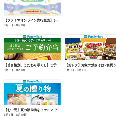
【ファミマオンライン先行販売】シルバニアファミリー
8月3日
～
8月10日
【旨さ格別、こだわり尽くし】ご予約弁当
8月3日
～
8月10日
8月3日
～
8月10日
【お中元】夏の贈り物をファミマで
8月3日
～
8月10日