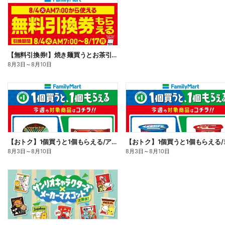
【無料引換券!】焼き麺買うとお茶引換券貰える!
8月3日
～
8月10日
【おトク】1個買うと1個もらえる/アイス
8月3日
～
8月10日
8月3日
～
8月10日