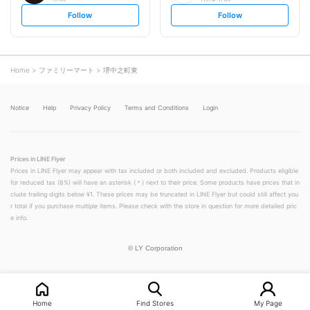
s
s
Follow
Follow
e
e
t
t
f
f
o
o
l
l
l
l
o
o
Home
ファミリーマート
堺中之町東
w
w
Notice
Help
Privacy Policy
Terms and Conditions
Login
Prices in LINE Flyer
Prices in LINE Flyer may appear with tax included or both included and excluded. Products eligible
for reduced tax (8%) will have an asterisk (＊) next to their price. Some products have prices that in
clude trailing digits below ¥1. These prices may be truncated in LINE Flyer but could still affect you
r total if you purchase multiple items. Please check with the store in question for more detailed pric
e info.
©
LY Corporation
Home
Find Stores
My Page