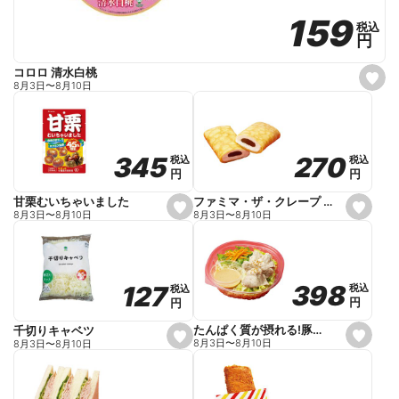
159
159
税込
税込
円
円
コロロ 清水白桃
s
8月3日
〜
8月10日
e
t
f
a
v
o
270
270
345
345
税込
税込
税込
税込
r
円
円
円
円
i
t
e
ファミマ・ザ・クレープ 生チョコ
甘栗むいちゃいました
s
s
8月3日
〜
8月10日
8月3日
〜
8月10日
e
e
t
t
f
f
a
a
v
v
o
o
398
398
127
127
税込
税込
税込
税込
r
r
円
円
円
円
i
i
t
t
e
e
たんぱく質が摂れる!豚しゃぶのパスタサラダ
千切りキャベツ
s
s
8月3日
〜
8月10日
8月3日
〜
8月10日
e
e
t
t
f
f
a
a
v
v