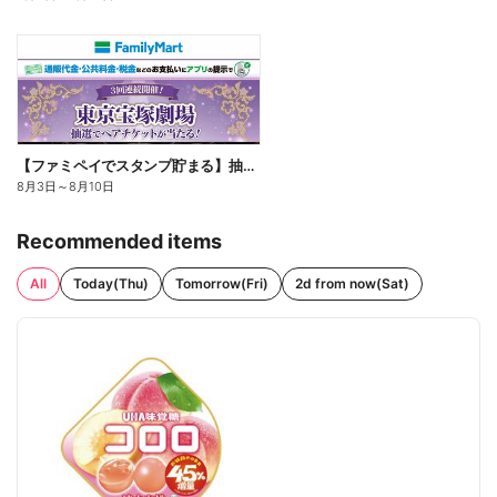
【ファミペイでスタンプ貯まる】抽選でペアチケットが当たる!
8月3日
～
8月10日
Recommended items
All
Today(Thu)
Tomorrow(Fri)
2d from now(Sat)