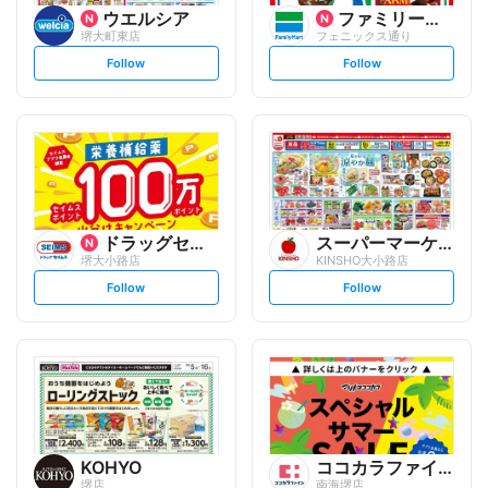
ウエルシア
ファミリーマート
堺大町東店
フェニックス通り
s
s
Follow
Follow
e
e
t
t
f
f
o
o
l
l
l
l
o
o
w
w
ドラッグセイムス
スーパーマーケットKINSH...
堺大小路店
KINSHO大小路店
s
s
Follow
Follow
e
e
t
t
f
f
o
o
l
l
l
l
o
o
w
w
KOHYO
ココカラファイン
堺店
南海堺店