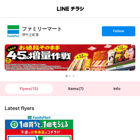
B
r
a
n
ファミリーマート
c
s
Follow
h
e
堺中之町東
T
t
o
f
p
o
l
l
o
w
Flyers
(
15
)
Items
(
7
)
Info
Latest flyers