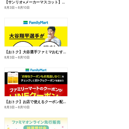
【サンリオ×メーカーマスコット】オリジナルグッズ貰える!
8月3日
～
8月10日
【おトク】大谷選手ファミマおむすび割
8月3日
～
8月10日
【おトク】お店で使えるクーポン配信中
8月3日
～
8月10日