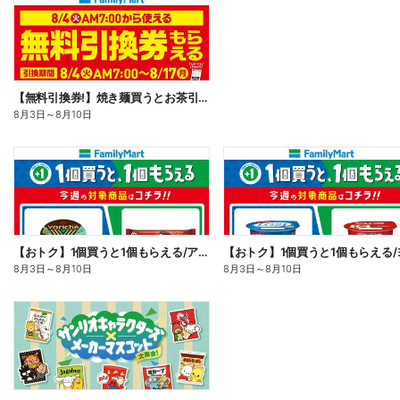
【無料引換券!】焼き麺買うとお茶引換券貰える!
8月3日
～
8月10日
【おトク】1個買うと1個もらえる/アイス
8月3日
～
8月10日
8月3日
～
8月10日