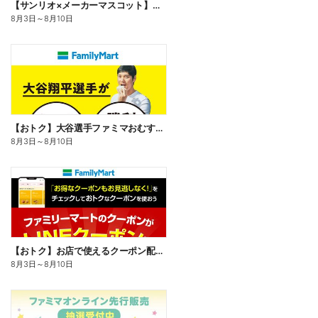
【サンリオ×メーカーマスコット】オリジナルグッズ貰える!
8月3日
～
8月10日
【おトク】大谷選手ファミマおむすび割
8月3日
～
8月10日
【おトク】お店で使えるクーポン配信中
8月3日
～
8月10日