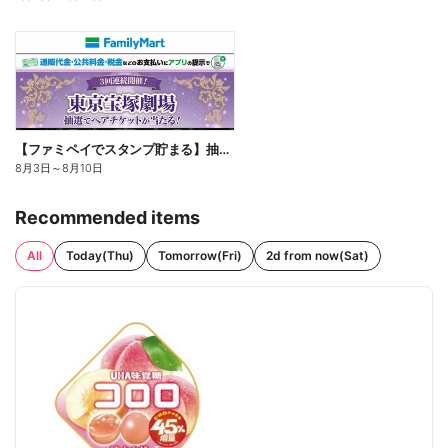
【ファミペイでスタンプ貯まる】抽選でペアチケットが当たる!
8月3日
～
8月10日
Recommended items
All
Today(Thu)
Tomorrow(Fri)
2d from now(Sat)