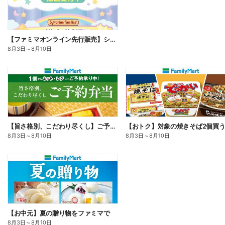
【ファミマオンライン先行販売】シルバニアファミリー
8月3日
～
8月10日
【旨さ格別、こだわり尽くし】ご予約弁当
8月3日
～
8月10日
8月3日
～
8月10日
【お中元】夏の贈り物をファミマで
8月3日
～
8月10日