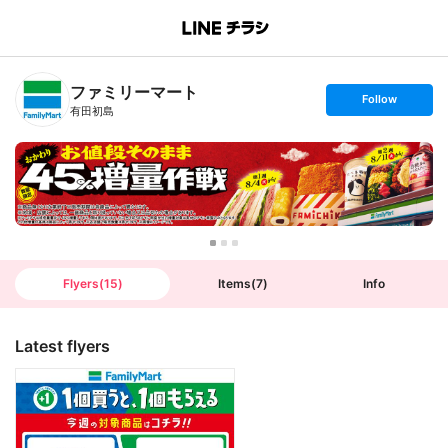
B
r
a
n
ファミリーマート
c
s
Follow
h
e
有田初島
T
t
o
f
p
o
l
l
o
w
Flyers
(
15
)
Items
(
7
)
Info
Latest flyers