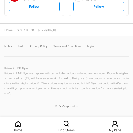
s
s
Follow
Follow
e
e
t
t
f
f
o
o
l
l
l
l
o
o
Home
ファミリーマート
有田初島
w
w
Notice
Help
Privacy Policy
Terms and Conditions
Login
Prices in LINE Flyer
Prices in LINE Flyer may appear with tax included or both included and excluded. Products eligible
for reduced tax (8%) will have an asterisk (＊) next to their price. Some products have prices that in
clude trailing digits below ¥1. These prices may be truncated in LINE Flyer but could still affect you
r total if you purchase multiple items. Please check with the store in question for more detailed pric
e info.
©
LY Corporation
Home
Find Stores
My Page