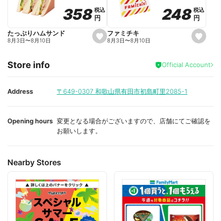
o
o
248
248
358
358
税込
税込
税込
税込
r
r
円
円
円
円
i
i
t
t
e
e
ファミチキ
たっぷりハムサンド
s
s
8月3日
〜
8月10日
8月3日
〜
8月10日
e
e
t
t
f
f
Store info
a
a
Official Account
v
v
o
o
r
r
i
i
Address
〒649-0307
和歌山県有田市初島町里2085-1
t
t
e
e
Opening hours
変更となる場合がございますので、店舗にてご確認を
お願いします。
Nearby Stores