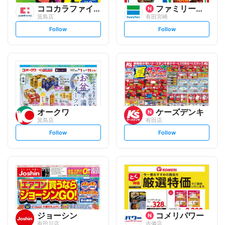
ココカラファイン
ファミリーマート
箕島店
有田宮崎
s
s
Follow
Follow
e
e
t
t
f
f
o
o
l
l
l
l
o
o
w
w
オークワ
ケーズデンキ
箕島店
有田店
s
s
Follow
Follow
e
e
t
t
f
f
o
o
l
l
l
l
o
o
w
w
ジョーシン
コメリパワー
有田川店
吉備店