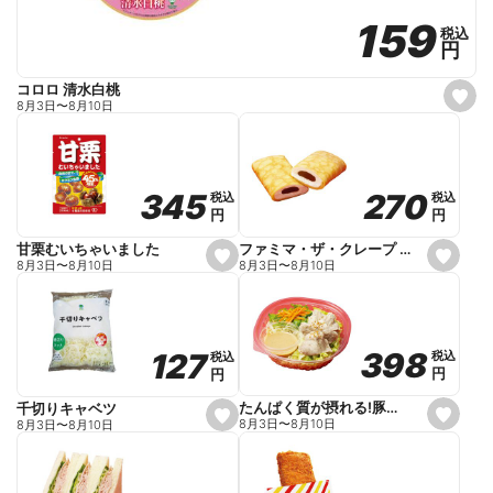
159
159
税込
税込
円
円
コロロ 清水白桃
s
8月3日
〜
8月10日
e
t
f
a
v
o
270
270
345
345
税込
税込
税込
税込
r
円
円
円
円
i
t
e
ファミマ・ザ・クレープ 生チョコ
甘栗むいちゃいました
s
s
8月3日
〜
8月10日
8月3日
〜
8月10日
e
e
t
t
f
f
a
a
v
v
o
o
398
398
127
127
税込
税込
税込
税込
r
r
円
円
円
円
i
i
t
t
e
e
たんぱく質が摂れる!豚しゃぶのパスタサラダ
千切りキャベツ
s
s
8月3日
〜
8月10日
8月3日
〜
8月10日
e
e
t
t
f
f
a
a
v
v