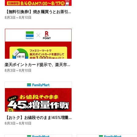
【無料引換券!】焼き麺買うとお茶引換券貰える!
8月3日
～
8月10日
楽天ポイントカード提示で、楽天市場でのお買い物がおトクに!
8月3日
～
8月10日
【おトク】お値段そのまま!45%増量作戦!
8月3日
～
8月10日