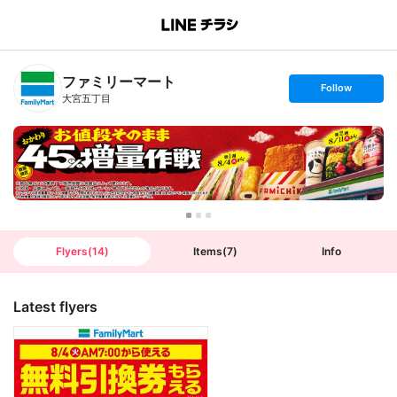
B
r
a
n
ファミリーマート
c
s
Follow
h
e
大宮五丁目
T
t
o
f
p
o
l
l
o
w
Flyers
(
14
)
Items
(
7
)
Info
Latest flyers