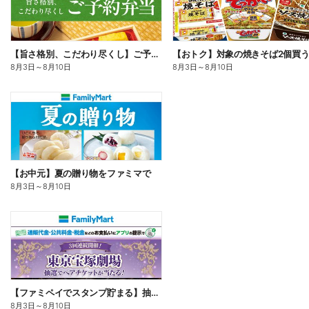
【旨さ格別、こだわり尽くし】ご予約弁当
8月3日
～
8月10日
8月3日
～
8月10日
【お中元】夏の贈り物をファミマで
8月3日
～
8月10日
【ファミペイでスタンプ貯まる】抽選でペアチケットが当たる!
8月3日
～
8月10日