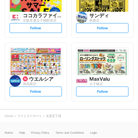
ココカラファイン
サンディ
京阪本通太子橋駅前店
新森店
s
s
Follow
Follow
e
e
t
t
f
f
o
o
l
l
l
l
o
o
w
w
ウエルシア
MaxValu
旭高殿店
太子橋店
s
s
Follow
Follow
e
e
t
t
f
f
o
o
l
l
l
l
o
o
Home
ファミリーマート
大宮五丁目
w
w
Notice
Help
Privacy Policy
Terms and Conditions
Login