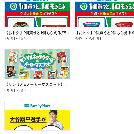
【おトク】1個買うと1個もらえる/アイス
8月3日
～
8月10日
8月3日
～
8月10日
【サンリオ×メーカーマスコット】オリジナルグッズ貰える!
8月3日
～
8月10日