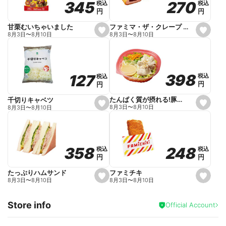
270
270
345
345
税込
税込
税込
税込
r
円
円
円
円
i
t
e
ファミマ・ザ・クレープ 生チョコ
甘栗むいちゃいました
s
s
8月3日
〜
8月10日
8月3日
〜
8月10日
e
e
t
t
f
f
a
a
v
v
o
o
398
398
127
127
税込
税込
税込
税込
r
r
円
円
円
円
i
i
t
t
e
e
たんぱく質が摂れる!豚しゃぶのパスタサラダ
千切りキャベツ
s
s
8月3日
〜
8月10日
8月3日
〜
8月10日
e
e
t
t
f
f
a
a
v
v
o
o
248
248
358
358
税込
税込
税込
税込
r
r
円
円
円
円
i
i
t
t
e
e
ファミチキ
たっぷりハムサンド
s
s
8月3日
〜
8月10日
8月3日
〜
8月10日
e
e
t
t
f
f
Store info
a
a
Official Account
v
v
o
o
r
r