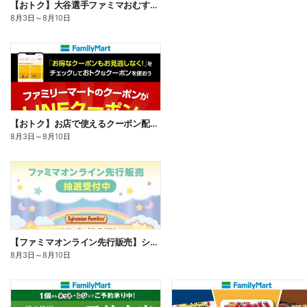
【おトク】大谷選手ファミマおむすび割
8月3日
～
8月10日
【おトク】お店で使えるクーポン配信中
8月3日
～
8月10日
【ファミマオンライン先行販売】シルバニアファミリー
8月3日
～
8月10日