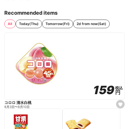
Recommended items
All
Today(Thu)
Tomorrow(Fri)
2d from now(Sat)
159
159
税込
税込
円
円
コロロ 清水白桃
s
8月3日
〜
8月10日
e
t
f
a
v
o