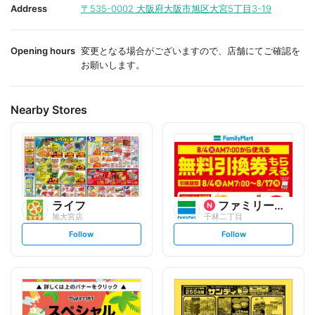
i
i
Address
〒535-0002
大阪府大阪市旭区大宮5丁目3-19
t
t
e
e
Opening hours
変更となる場合がございますので、店舗にてご確認を
お願いします。
Nearby Stores
ライフ
ファミリーマート
旭大宮店
千林二丁目
s
s
Follow
Follow
e
e
t
t
f
f
o
o
l
l
l
l
o
o
w
w