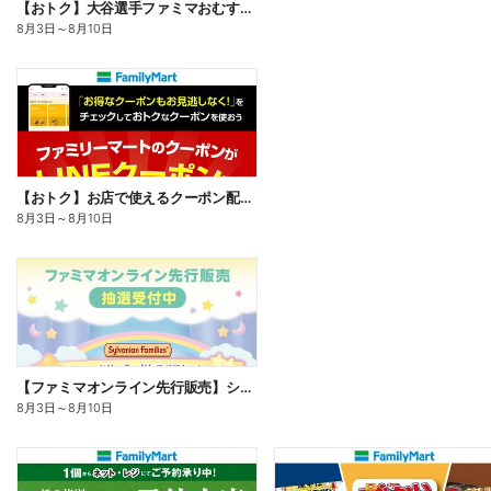
【おトク】大谷選手ファミマおむすび割
8月3日
～
8月10日
【おトク】お店で使えるクーポン配信中
8月3日
～
8月10日
【ファミマオンライン先行販売】シルバニアファミリー
8月3日
～
8月10日