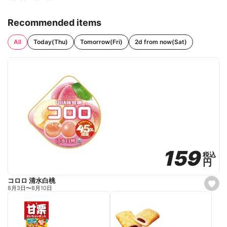
Recommended items
All
Today(Thu)
Tomorrow(Fri)
2d from now(Sat)
159
159
税込
税込
円
円
コロロ 清水白桃
s
8月3日
〜
8月10日
e
t
f
a
v
o