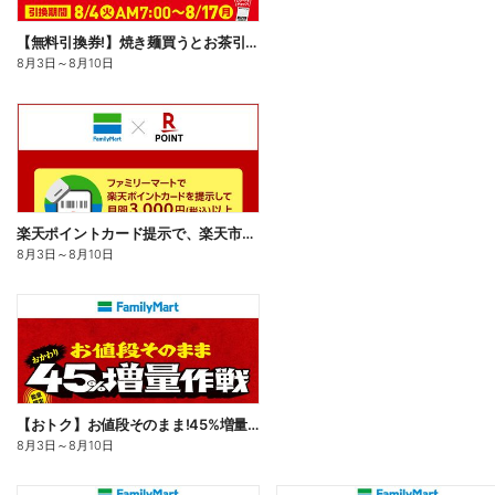
【無料引換券!】焼き麺買うとお茶引換券貰える!
8月3日
～
8月10日
楽天ポイントカード提示で、楽天市場でのお買い物がおトクに!
8月3日
～
8月10日
【おトク】お値段そのまま!45%増量作戦!
8月3日
～
8月10日