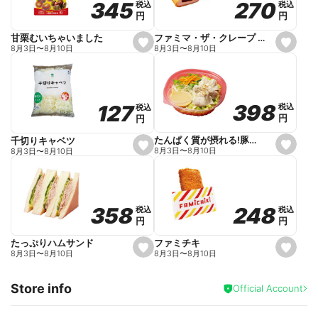
270
270
345
345
税込
税込
税込
税込
r
円
円
円
円
i
t
e
ファミマ・ザ・クレープ 生チョコ
甘栗むいちゃいました
s
s
8月3日
〜
8月10日
8月3日
〜
8月10日
e
e
t
t
f
f
a
a
v
v
o
o
398
398
127
127
税込
税込
税込
税込
r
r
円
円
円
円
i
i
t
t
e
e
たんぱく質が摂れる!豚しゃぶのパスタサラダ
千切りキャベツ
s
s
8月3日
〜
8月10日
8月3日
〜
8月10日
e
e
t
t
f
f
a
a
v
v
o
o
248
248
358
358
税込
税込
税込
税込
r
r
円
円
円
円
i
i
t
t
e
e
ファミチキ
たっぷりハムサンド
s
s
8月3日
〜
8月10日
8月3日
〜
8月10日
e
e
t
t
f
f
Store info
a
a
Official Account
v
v
o
o
r
r