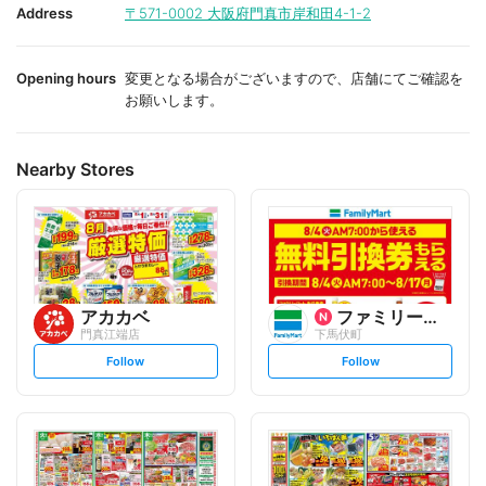
i
i
Address
〒571-0002
大阪府門真市岸和田4-1-2
t
t
e
e
Opening hours
変更となる場合がございますので、店舗にてご確認を
お願いします。
Nearby Stores
アカカベ
ファミリーマート
門真江端店
下馬伏町
s
s
Follow
Follow
e
e
t
t
f
f
o
o
l
l
l
l
o
o
w
w