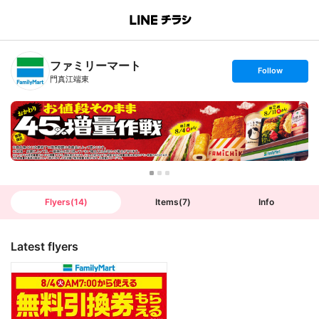
B
r
a
n
ファミリーマート
c
s
Follow
h
e
門真江端東
T
t
o
f
p
o
l
l
o
w
Flyers
(
14
)
Items
(
7
)
Info
Latest flyers