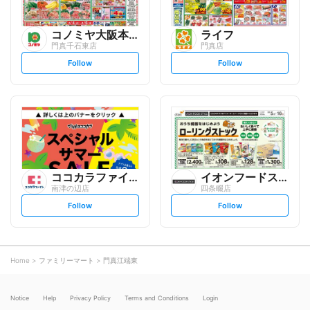
コノミヤ大阪本部
ライフ
門真千石東店
門真店
s
s
Follow
Follow
e
e
t
t
f
f
o
o
l
l
l
l
o
o
w
w
ココカラファイン
イオンフードスタイル
南津の辺店
四条畷店
s
s
Follow
Follow
e
e
t
t
f
f
o
o
l
l
l
l
o
o
Home
ファミリーマート
門真江端東
w
w
Notice
Help
Privacy Policy
Terms and Conditions
Login