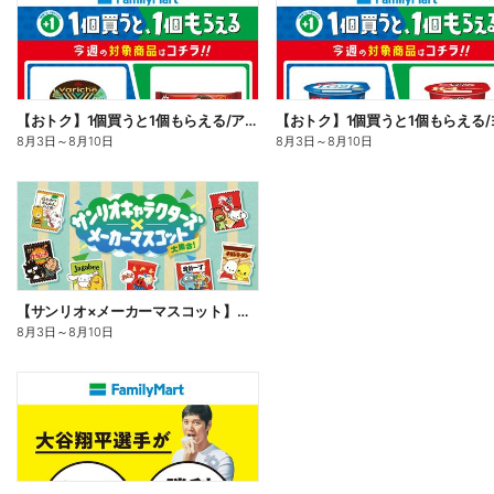
【おトク】1個買うと1個もらえる/アイス
8月3日
～
8月10日
8月3日
～
8月10日
【サンリオ×メーカーマスコット】オリジナルグッズ貰える!
8月3日
～
8月10日