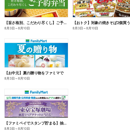
【旨さ格別、こだわり尽くし】ご予約弁当
8月3日
～
8月10日
8月3日
～
8月10日
【お中元】夏の贈り物をファミマで
8月3日
～
8月10日
【ファミペイでスタンプ貯まる】抽選でペアチケットが当たる!
8月3日
～
8月10日