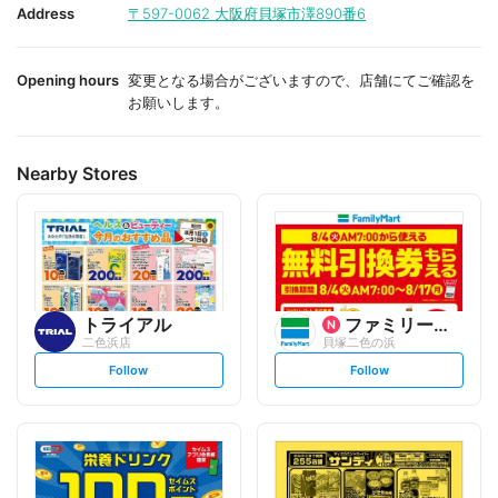
i
i
Address
〒597-0062
大阪府貝塚市澤890番6
t
t
e
e
Opening hours
変更となる場合がございますので、店舗にてご確認を
お願いします。
Nearby Stores
トライアル
ファミリーマート
二色浜店
貝塚二色の浜
s
s
Follow
Follow
e
e
t
t
f
f
o
o
l
l
l
l
o
o
w
w