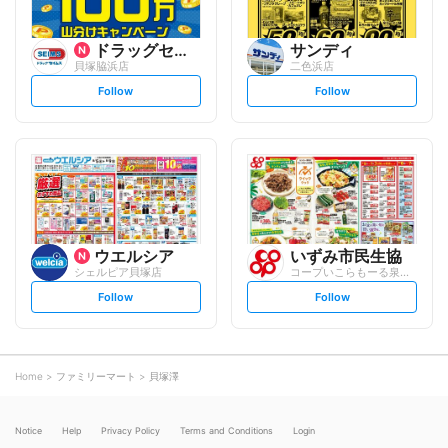
ドラッグセイムス
サンディ
貝塚脇浜店
二色浜店
s
s
Follow
Follow
e
e
t
t
f
f
o
o
l
l
l
l
o
o
w
w
ウエルシア
いずみ市民生協
シェルピア貝塚店
コープいこらもーる泉佐野店
s
s
Follow
Follow
e
e
t
t
f
f
o
o
l
l
l
l
o
o
Home
ファミリーマート
貝塚澤
w
w
Notice
Help
Privacy Policy
Terms and Conditions
Login