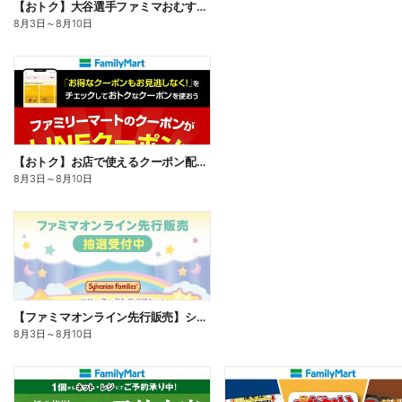
【おトク】大谷選手ファミマおむすび割
8月3日
～
8月10日
【おトク】お店で使えるクーポン配信中
8月3日
～
8月10日
【ファミマオンライン先行販売】シルバニアファミリー
8月3日
～
8月10日