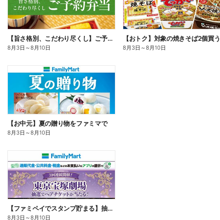
【旨さ格別、こだわり尽くし】ご予約弁当
8月3日
～
8月10日
8月3日
～
8月10日
【お中元】夏の贈り物をファミマで
8月3日
～
8月10日
【ファミペイでスタンプ貯まる】抽選でペアチケットが当たる!
8月3日
～
8月10日