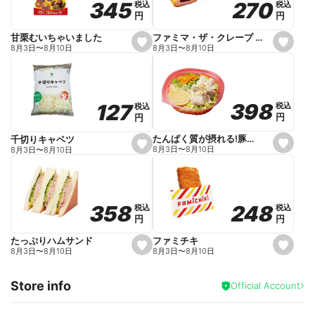
270
270
345
345
税込
税込
税込
税込
r
円
円
円
円
i
t
e
ファミマ・ザ・クレープ 生チョコ
甘栗むいちゃいました
s
s
8月3日
〜
8月10日
8月3日
〜
8月10日
e
e
t
t
f
f
a
a
v
v
o
o
398
398
127
127
税込
税込
税込
税込
r
r
円
円
円
円
i
i
t
t
e
e
たんぱく質が摂れる!豚しゃぶのパスタサラダ
千切りキャベツ
s
s
8月3日
〜
8月10日
8月3日
〜
8月10日
e
e
t
t
f
f
a
a
v
v
o
o
248
248
358
358
税込
税込
税込
税込
r
r
円
円
円
円
i
i
t
t
e
e
ファミチキ
たっぷりハムサンド
s
s
8月3日
〜
8月10日
8月3日
〜
8月10日
e
e
t
t
f
f
Store info
a
a
Official Account
v
v
o
o
r
r