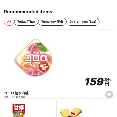
Recommended items
All
Today(Thu)
Tomorrow(Fri)
2d from now(Sat)
159
159
税込
税込
円
円
コロロ 清水白桃
s
8月3日
〜
8月10日
e
t
f
a
v
o