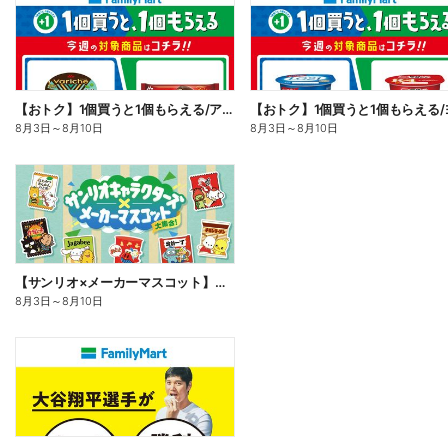
【おトク】1個買うと1個もらえる/アイス
8月3日
～
8月10日
8月3日
～
8月10日
【サンリオ×メーカーマスコット】オリジナルグッズ貰える!
8月3日
～
8月10日