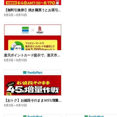
【無料引換券!】焼き麺買うとお茶引換券貰える!
8月3日
～
8月10日
楽天ポイントカード提示で、楽天市場でのお買い物がおトクに!
8月3日
～
8月10日
【おトク】お値段そのまま!45%増量作戦!
8月3日
～
8月10日