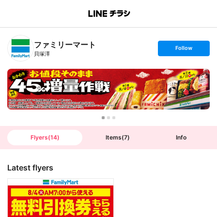
B
r
a
n
ファミリーマート
c
s
Follow
h
e
貝塚澤
T
t
o
f
p
o
l
l
o
w
Flyers
(
14
)
Items
(
7
)
Info
Latest flyers