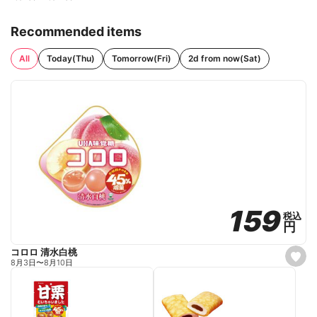
Recommended items
All
Today(Thu)
Tomorrow(Fri)
2d from now(Sat)
159
159
税込
税込
円
円
コロロ 清水白桃
s
8月3日
〜
8月10日
e
t
f
a
v
o