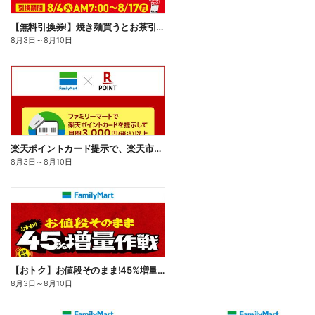
【無料引換券!】焼き麺買うとお茶引換券貰える!
8月3日
～
8月10日
楽天ポイントカード提示で、楽天市場でのお買い物がおトクに!
8月3日
～
8月10日
【おトク】お値段そのまま!45%増量作戦!
8月3日
～
8月10日