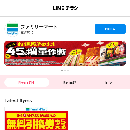
B
r
a
n
ファミリーマート
c
s
Follow
h
e
佐賀駅北
T
t
o
f
p
o
l
l
o
w
Flyers
(
14
)
Items
(
7
)
Info
Latest flyers