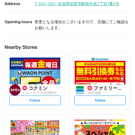
i
i
Address
〒840-0801
佐賀県佐賀市駅前中央2丁目1番5号
t
t
e
e
Opening hours
変更となる場合がございますので、店舗にてご確認を
お願いします。
Nearby Stores
コクミン
ファミリーマート
えきマチ1丁目佐賀駅店
JR佐賀駅
s
s
Follow
Follow
e
e
t
t
f
f
o
o
l
l
l
l
o
o
w
w