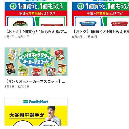
【おトク】1個買うと1個もらえる/アイス
8月3日
～
8月10日
8月3日
～
8月10日
【サンリオ×メーカーマスコット】オリジナルグッズ貰える!
8月3日
～
8月10日