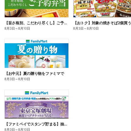
【旨さ格別、こだわり尽くし】ご予約弁当
8月3日
～
8月10日
8月3日
～
8月10日
【お中元】夏の贈り物をファミマで
8月3日
～
8月10日
【ファミペイでスタンプ貯まる】抽選でペアチケットが当たる!
8月3日
～
8月10日