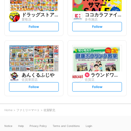
ドラッグストアモリ
ココカラファイン
愛敬店
多布施店
s
s
Follow
Follow
e
e
t
t
f
f
o
o
l
l
l
l
o
o
w
w
あんくるふじや
ラウンドワンスタジアム
佐賀東部店
佐賀店
s
s
Follow
Follow
e
e
t
t
f
f
o
o
l
l
l
l
o
o
Home
ファミリーマート
佐賀駅北
w
w
Notice
Help
Privacy Policy
Terms and Conditions
Login