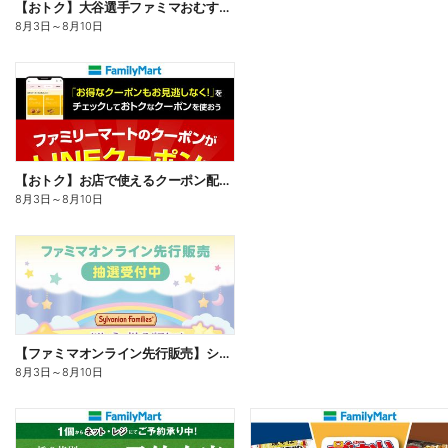
【おトク】大谷選手ファミマおむすび割
8月3日
～
8月10日
【おトク】お店で使えるクーポン配信中
8月3日
～
8月10日
【ファミマオンライン先行販売】シルバニアファミリー
8月3日
～
8月10日