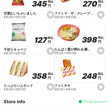
270
270
345
345
税込
税込
税込
税込
r
円
円
円
円
i
t
e
ファミマ・ザ・クレープ 生チョコ
甘栗むいちゃいました
s
s
8月3日
〜
8月10日
8月3日
〜
8月10日
e
e
t
t
f
f
a
a
v
v
o
o
398
398
127
127
税込
税込
税込
税込
r
r
円
円
円
円
i
i
t
t
e
e
たんぱく質が摂れる!豚しゃぶのパスタサラダ
千切りキャベツ
s
s
8月3日
〜
8月10日
8月3日
〜
8月10日
e
e
t
t
f
f
a
a
v
v
o
o
248
248
358
358
税込
税込
税込
税込
r
r
円
円
円
円
i
i
t
t
e
e
ファミチキ
たっぷりハムサンド
s
s
8月3日
〜
8月10日
8月3日
〜
8月10日
e
e
t
t
f
f
Store info
a
a
Official Account
v
v
o
o
r
r