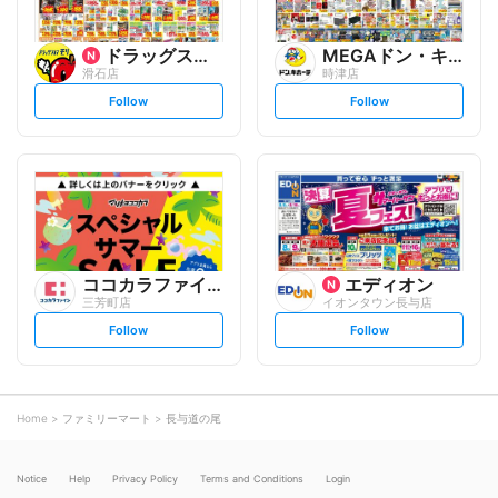
ドラッグストアモリ
MEGAドン・キホーテ
滑石店
時津店
s
s
Follow
Follow
e
e
t
t
f
f
o
o
l
l
l
l
o
o
w
w
ココカラファイン
エディオン
三芳町店
イオンタウン長与店
s
s
Follow
Follow
e
e
t
t
f
f
o
o
l
l
l
l
o
o
Home
ファミリーマート
長与道の尾
w
w
Notice
Help
Privacy Policy
Terms and Conditions
Login