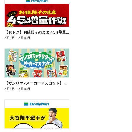
【おトク】お値段そのまま!45%増量作戦!
8月3日
～
8月10日
【サンリオ×メーカーマスコット】オリジナルグッズ貰える!
8月3日
～
8月10日