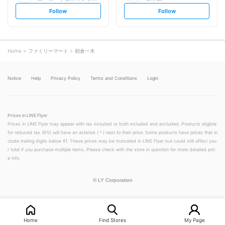
s
s
Follow
Follow
e
e
t
t
f
f
o
o
l
l
l
l
o
o
Home
ファミリーマート
朝倉一木
w
w
Notice
Help
Privacy Policy
Terms and Conditions
Login
Prices in LINE Flyer
Prices in LINE Flyer may appear with tax included or both included and excluded. Products eligible
for reduced tax (8%) will have an asterisk (＊) next to their price. Some products have prices that in
clude trailing digits below ¥1. These prices may be truncated in LINE Flyer but could still affect you
r total if you purchase multiple items. Please check with the store in question for more detailed pric
e info.
©
LY Corporation
Home
Find Stores
My Page