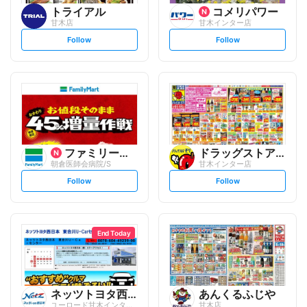
トライアル
コメリパワー
甘木店
甘木インター店
s
s
Follow
Follow
e
e
t
t
f
f
o
o
l
l
l
l
o
o
w
w
ファミリーマート
ドラッグストアモリ
朝倉医師会病院/S
甘木インター店
s
s
Follow
Follow
e
e
t
t
f
f
o
o
l
l
l
l
o
o
End Today
w
w
ネッツトヨタ西日本
あんくるふじや
ユーロード甘木インター店
甘木店