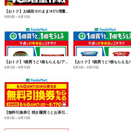
【おトク】お値段そのまま!45%増量作戦!
8月9日
～
8月10日
【おトク】1個買うと1個もらえる/アイス
8月3日
～
8月10日
8月3日
～
8月10日
【無料引換券!】焼き麺買うとお茶引換券貰える!
8月3日
～
8月10日