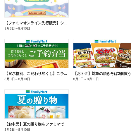
【ファミマオンライン先行販売】シルバニアファミリー
8月3日
～
8月10日
【旨さ格別、こだわり尽くし】ご予約弁当
8月3日
～
8月10日
8月3日
～
8月10日
【お中元】夏の贈り物をファミマで
8月3日
～
8月10日