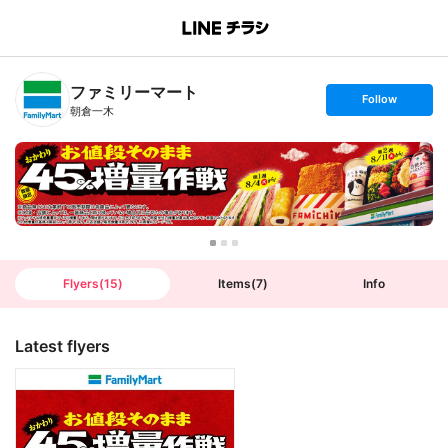
B
r
a
n
ファミリーマート
c
s
Follow
h
e
朝倉一木
T
t
o
f
p
o
l
l
o
w
Flyers
(
15
)
Items
(
7
)
Info
Latest flyers