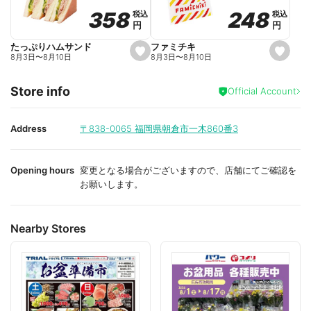
o
o
248
248
358
358
税込
税込
税込
税込
r
r
円
円
円
円
i
i
t
t
e
e
ファミチキ
たっぷりハムサンド
s
s
8月3日
〜
8月10日
8月3日
〜
8月10日
e
e
t
t
f
f
Store info
a
a
Official Account
v
v
o
o
r
r
i
i
Address
〒838-0065
福岡県朝倉市一木860番3
t
t
e
e
Opening hours
変更となる場合がございますので、店舗にてご確認を
お願いします。
Nearby Stores