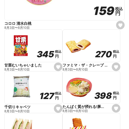
159
159
税込
税込
円
円
コロロ 清水白桃
s
8月3日
〜
8月10日
e
t
f
a
v
o
270
270
345
345
税込
税込
税込
税込
r
円
円
円
円
i
t
e
ファミマ・ザ・クレープ 生チョコ
甘栗むいちゃいました
s
s
8月3日
〜
8月10日
8月3日
〜
8月10日
e
e
t
t
f
f
a
a
v
v
o
o
398
398
127
127
税込
税込
税込
税込
r
r
円
円
円
円
i
i
t
t
e
e
たんぱく質が摂れる!豚しゃぶのパスタサラダ
千切りキャベツ
s
s
8月3日
〜
8月10日
8月3日
〜
8月10日
e
e
t
t
f
f
a
a
v
v