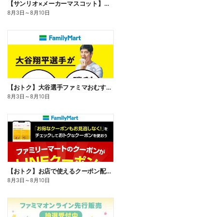
【サンリオ×メーカーマスコット】オリジナルグッズ貰える!
8月3日
～
8月10日
【おトク】大谷選手ファミマおむすび割
8月3日
～
8月10日
【おトク】お店で使えるクーポン配信中
8月3日
～
8月10日