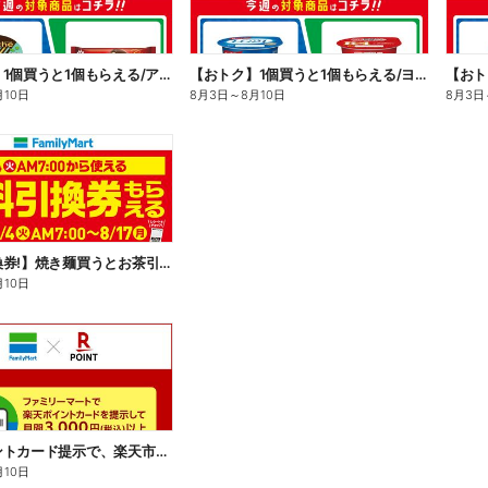
【おトク】1個買うと1個もらえる/アイス
【おトク】1個買うと1個もらえる/ヨーグルト
【おト
月10日
8月3日
～
8月10日
8月3日
【無料引換券!】焼き麺買うとお茶引換券貰える!
月10日
楽天ポイントカード提示で、楽天市場でのお買い物がおトクに!
月10日