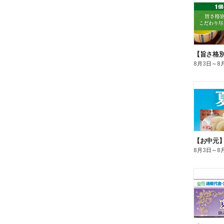
8月3日
～
8
【お中元
8月3日
～
8