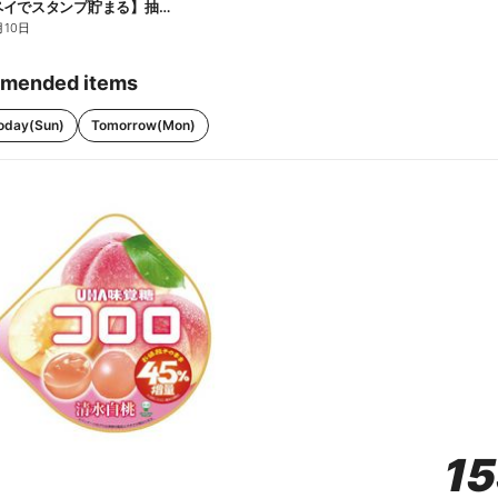
【ファミペイでスタンプ貯まる】抽選でペアチケットが当たる!
月10日
mended items
oday(Sun)
Tomorrow(Mon)
1
1