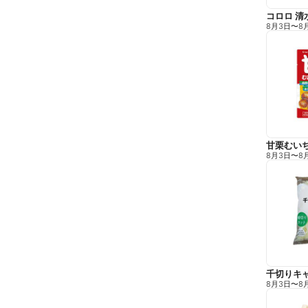
コロロ 清
8月3日
〜
8
甘栗むい
8月3日
〜
8
千切りキ
8月3日
〜
8