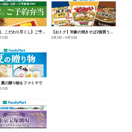
【旨さ格別、こだわり尽くし】ご予約弁当
【おトク】対象の焼きそば2個買うと100円引き!
月10日
8月3日
～
8月10日
】夏の贈り物をファミマで
月10日