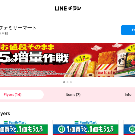
ファミリーマート
s
F
e
玉里町
t
f
o
l
l
o
w
Flyers
(
14
)
Items
(
7
)
Info
lyers