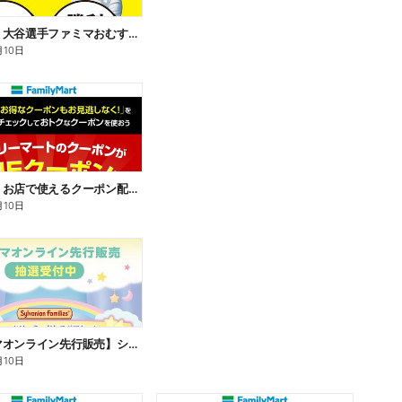
【おトク】大谷選手ファミマおむすび割
月10日
【おトク】お店で使えるクーポン配信中
月10日
【ファミマオンライン先行販売】シルバニアファミリー
月10日