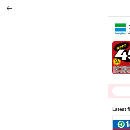
LINEチラシ
B
r
a
n
c
h
T
o
p
Latest f