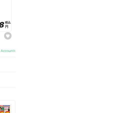
a
v
o
r
i
t
8
8
e
税込
税込
円
円
s
e
t
f
a
l Account
v
o
r
i
t
e