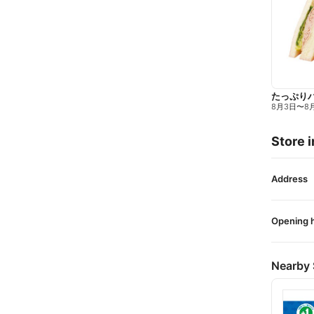
たっぷり
8月3日
〜
8
Store i
Address
Opening 
Nearby 