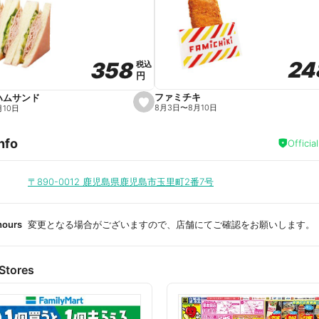
a
v
o
r
i
t
24
24
358
358
e
税込
税込
円
円
ファミチキ
ハムサンド
s
8月3日
〜
8月10日
月10日
e
t
f
nfo
a
Officia
v
o
r
i
〒890-0012
鹿児島県鹿児島市玉里町2番7号
t
e
hours
変更となる場合がございますので、店舗にてご確認をお願いします。
Stores