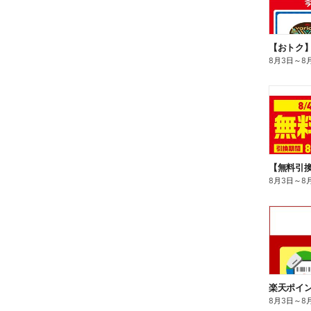
8月3日
～
8
8月3日
～
8
8月3日
～
8