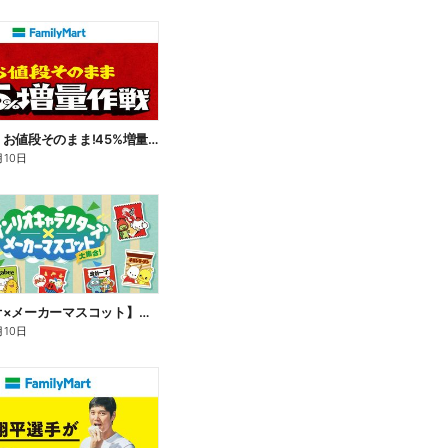
【おトク】お値段そのまま!45%増量作戦!
月10日
【サンリオ×メーカーマスコット】オリジナルグッズ貰える!
月10日