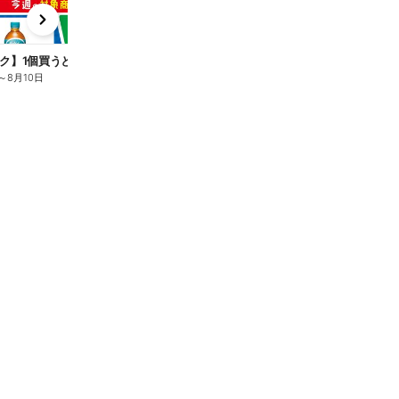
x
e
n
ク】1個買うと1個もらえる/麦茶
～
8月10日