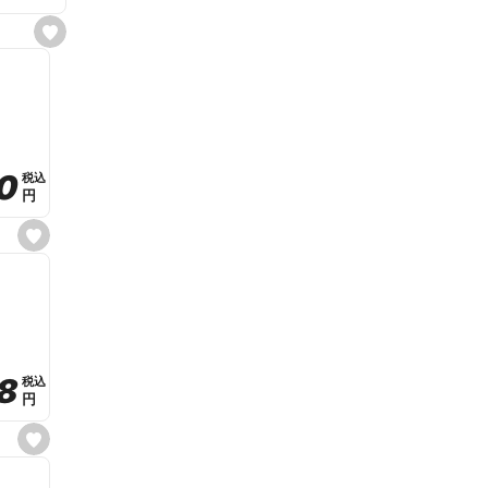
s
e
t
f
a
v
o
r
i
t
0
0
税込
税込
e
円
円
s
e
t
f
a
v
o
r
i
t
8
8
e
税込
税込
円
円
s
e
t
f