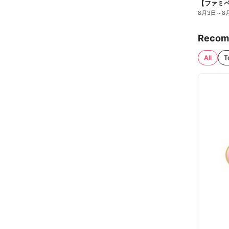
8月3日
～
8
Recom
All
T