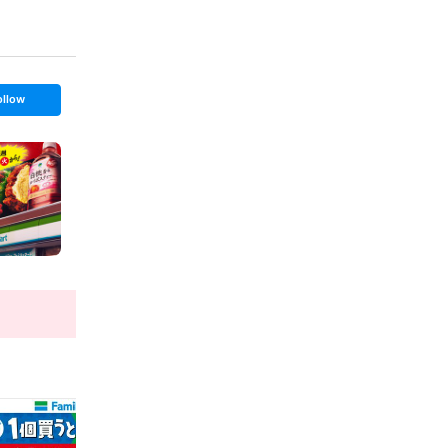
ollow
t