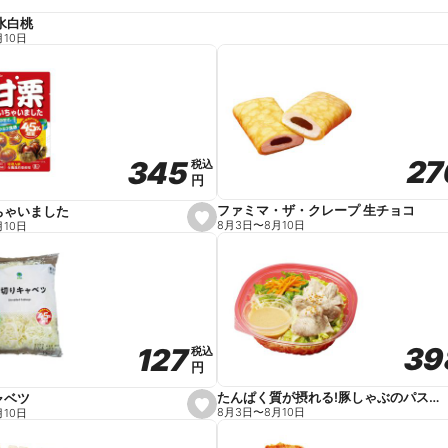
水白桃
月10日
27
27
345
345
税込
税込
円
円
ファミマ・ザ・クレープ 生チョコ
ちゃいました
s
8月3日
〜
8月10日
月10日
e
t
f
a
v
o
r
i
t
39
39
127
127
e
税込
税込
円
円
たんぱく質が摂れる!豚しゃぶのパスタサラダ
ャベツ
s
8月3日
〜
8月10日
月10日
e
t
f