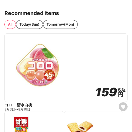
Recommended items
All
Today(Sun)
Tomorrow(Mon)
159
159
税込
税込
円
円
コロロ 清水白桃
s
8月3日
〜
8月10日
e
t
f
a
v
o