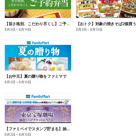
【旨さ格別、こだわり尽くし】ご予約弁当
8月3日
～
8月10日
8月3日
～
8月10日
【お中元】夏の贈り物をファミマで
8月3日
～
8月10日
【ファミペイでスタンプ貯まる】抽選でペアチケットが当たる!
8月3日
～
8月10日