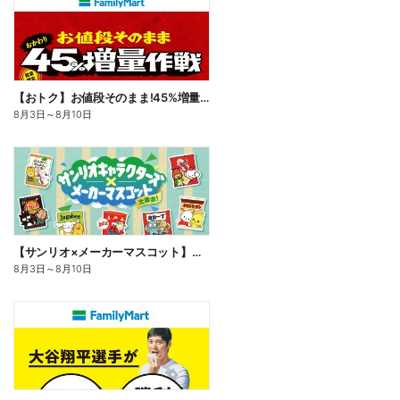
【おトク】お値段そのまま!45%増量作戦!
8月3日
～
8月10日
【サンリオ×メーカーマスコット】オリジナルグッズ貰える!
8月3日
～
8月10日