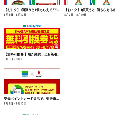
【おトク】1個買うと1個もらえる/アイス
【おトク】1個買うと1個もらえる/
8月3日
～
8月10日
8月3日
～
8月10日
【無料引換券!】焼き麺買うとお茶引換券貰える!
8月3日
～
8月10日
楽天ポイントカード提示で、楽天市場でのお買い物がおトクに!
8月3日
～
8月10日