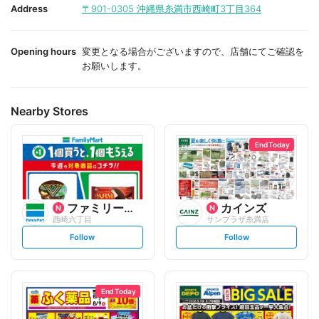
i
i
Address
〒901-0305
沖縄県糸満市西崎町3丁目364
t
t
e
e
Opening hours
変更となる場合がございますので、店舗にてご確認を
お願いします。
Nearby Stores
End Today
ファミリーマート
カインズ
西崎六丁目
サンプラザ糸満店
s
s
Follow
Follow
e
e
t
t
f
f
o
o
l
l
l
l
o
o
End Today
w
w