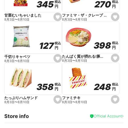
270
270
345
345
税込
税込
税込
税込
r
円
円
円
円
i
t
e
ファミマ・ザ・クレープ 生チョコ
甘栗むいちゃいました
s
s
8月3日
〜
8月10日
8月3日
〜
8月10日
e
e
t
t
f
f
a
a
v
v
o
o
398
398
127
127
税込
税込
税込
税込
r
r
円
円
円
円
i
i
t
t
e
e
たんぱく質が摂れる!豚しゃぶのパスタサラダ
千切りキャベツ
s
s
8月3日
〜
8月10日
8月3日
〜
8月10日
e
e
t
t
f
f
a
a
v
v
o
o
248
248
358
358
税込
税込
税込
税込
r
r
円
円
円
円
i
i
t
t
e
e
ファミチキ
たっぷりハムサンド
s
s
8月3日
〜
8月10日
8月3日
〜
8月10日
e
e
t
t
f
f
Store info
a
a
Official Account
v
v
o
o
r
r