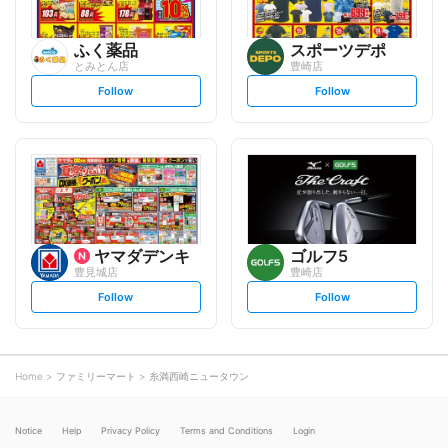
ふく薬品
スポーツデポ
とみとん店
豊崎店
s
s
Follow
Follow
e
e
t
t
f
f
o
o
l
l
l
l
o
o
w
w
ヤマダデンキ
ゴルフ5
豊見城店
豊崎店
s
s
Follow
Follow
e
e
t
t
f
f
o
o
l
l
l
l
o
o
Home
ファミリーマート
糸満西崎ニュータウン
w
w
Notice
Help
Privacy Policy
Terms and Conditions
Login