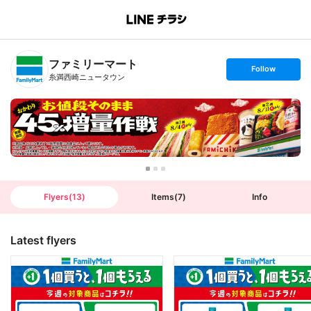
B
r
a
n
ファミリーマート
c
s
Follow
h
e
糸満西崎ニュータウン
T
t
o
f
p
o
l
l
o
w
Flyers
(
13
)
Items
(
7
)
Info
Latest flyers