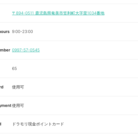
〒894-0511
鹿児島県奄美市笠利町大字里1034番地
hours
9:00-23:00
umber
0997-57-0545
65
rd
使用可
ayment
使用可
d
ドラモリ現金ポイントカード