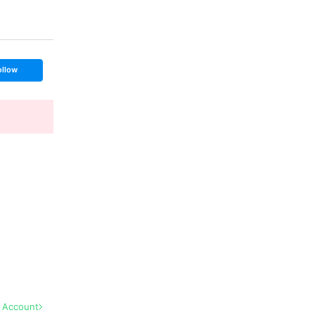
ollow
l Account