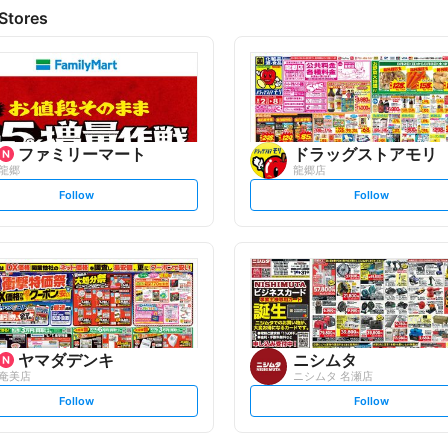
Stores
ファミリーマート
ドラッグストアモリ
龍郷
龍郷店
s
s
Follow
Follow
e
e
t
t
f
f
o
o
l
l
l
l
o
o
w
w
ヤマダデンキ
ニシムタ
奄美店
ニシムタ 名瀬店
s
s
Follow
Follow
e
e
t
t
f
f
o
o