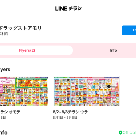
ドラッグストアモリ
s
F
e
笠利店
t
f
o
l
l
Flyers
(
2
)
Info
o
w
lyers
8チラシ オモテ
8/2~8/8チラシ ウラ
月8日
8月1日
～
8月8日
nfo
Officia