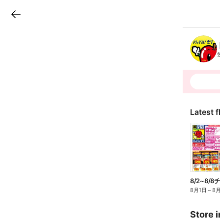
LINEチラシ
B
r
a
n
c
h
T
o
p
Latest f
8/2~8/
8月1日
～
8
Store i