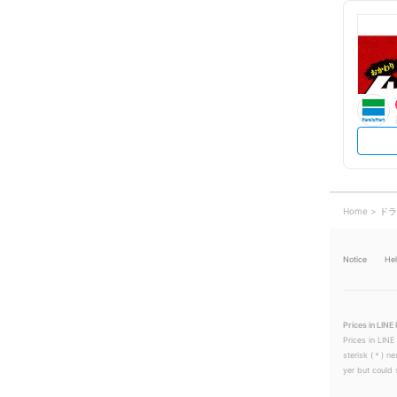
Home
ドラ
Notice
He
Prices in LINE 
Prices in LINE
sterisk (＊) ne
yer but could s