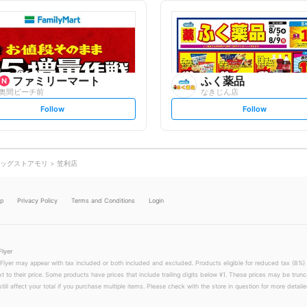
l
l
l
l
o
o
w
w
ファミリーマート
ふく薬品
奥間ビーチ前
なきじん店
s
s
Follow
Follow
e
e
t
t
f
f
o
o
l
l
l
l
o
o
ッグストアモリ
笠利店
w
w
lp
Privacy Policy
Terms and Conditions
Login
Flyer
 Flyer may appear with tax included or both included and excluded. Products eligible for reduced tax (8%) 
xt to their price. Some products have prices that include trailing digits below ¥1. These prices may be trunc
till affect your total if you purchase multiple items. Please check with the store in question for more detailed