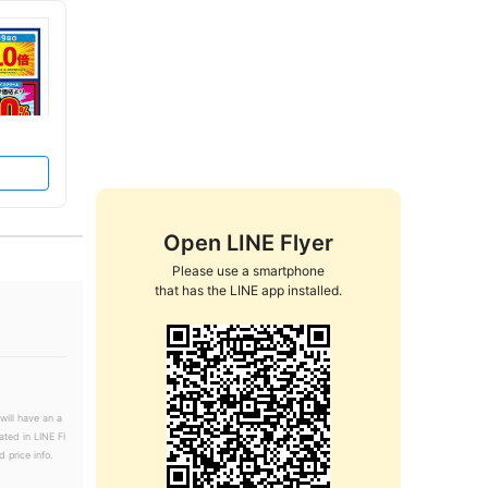
Open LINE Flyer
Please use a smartphone

that has the LINE app installed.
will have an a
ated in LINE Fl
 price info.