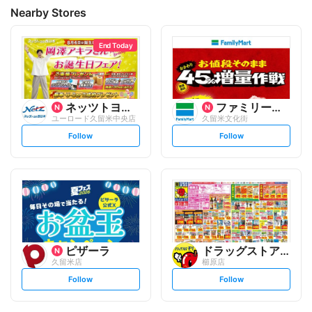
Nearby Stores
End Today
ネッツトヨタ西日本
ファミリーマート
ユーロード久留米中央店
久留米文化街
s
s
Follow
Follow
e
e
t
t
f
f
o
o
l
l
l
l
o
o
w
w
ピザーラ
ドラッグストアモリ
久留米店
櫛原店
s
s
Follow
Follow
e
e
t
t
f
f
o
o