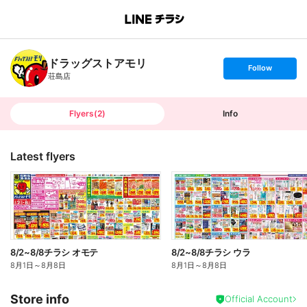
B
r
a
n
ドラッグストアモリ
c
s
Follow
h
e
荘島店
T
t
o
f
p
o
l
l
Flyers
(
2
)
Info
o
w
Latest flyers
8/2~8/8チラシ オモテ
8/2~8/8チラシ ウラ
8月1日
～
8月8日
8月1日
～
8月8日
Store info
Official Account