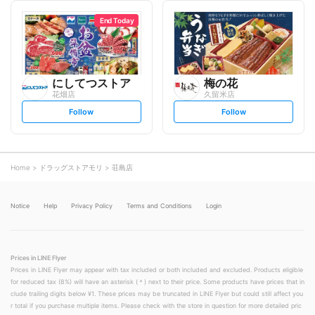
l
l
l
l
o
o
End Today
w
w
にしてつストア
梅の花
花畑店
久留米店
s
s
Follow
Follow
e
e
t
t
f
f
o
o
l
l
l
l
o
o
Home
ドラッグストアモリ
荘島店
w
w
Notice
Help
Privacy Policy
Terms and Conditions
Login
Prices in LINE Flyer
Prices in LINE Flyer may appear with tax included or both included and excluded. Products eligible
for reduced tax (8%) will have an asterisk (＊) next to their price. Some products have prices that in
clude trailing digits below ¥1. These prices may be truncated in LINE Flyer but could still affect you
r total if you purchase multiple items. Please check with the store in question for more detailed pric