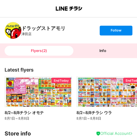
B
r
a
n
ドラッグストアモリ
c
s
Follow
h
e
津田店
T
t
o
f
p
o
l
l
Flyers
(
2
)
Info
o
w
Latest flyers
End Today
End To
8/2~8/8チラシ オモテ
8/2~8/8チラシ ウラ
8月1日
～
8月8日
8月1日
～
8月8日
Store info
Official Account