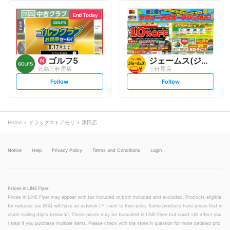
l
l
l
l
o
o
End Today
w
w
ゴルフ5
ジェームス(ジェームス徳島)
徳島三軒屋店
三軒屋店
s
s
Follow
Follow
e
e
t
t
f
f
o
o
l
l
l
l
o
o
Home
ドラッグストアモリ
津田店
w
w
Notice
Help
Privacy Policy
Terms and Conditions
Login
Prices in LINE Flyer
Prices in LINE Flyer may appear with tax included or both included and excluded. Products eligible
for reduced tax (8%) will have an asterisk (＊) next to their price. Some products have prices that in
clude trailing digits below ¥1. These prices may be truncated in LINE Flyer but could still affect you
r total if you purchase multiple items. Please check with the store in question for more detailed pric