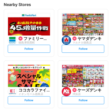
Nearby Stores
ファミリーマート
ヤマダデンキ
徳島津田西町
マルナカ徳島店
s
s
Follow
Follow
e
e
t
t
f
f
o
o
l
l
l
l
o
o
w
w
ココカラファイン
ケーズデンキ
イオンモール徳島店
沖浜店
s
s
Follow
Follow
e
e
t
t
f
f
o
o