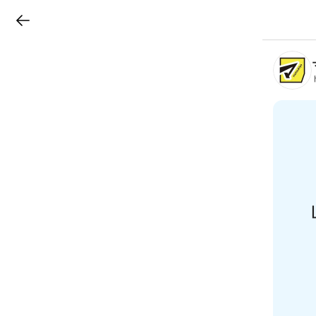
LINEチラシ
B
r
a
n
c
h
T
o
p