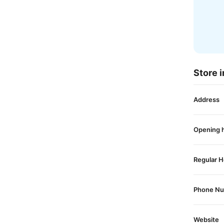
Store i
Address
Opening 
Regular H
Phone N
Website