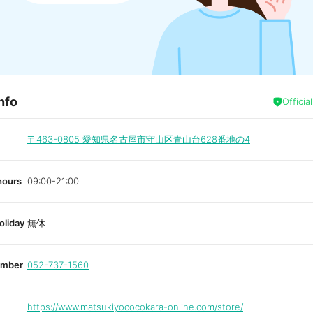
nfo
Officia
〒463-0805
愛知県名古屋市守山区青山台628番地の4
hours
09:00-21:00
oliday
無休
umber
052-737-1560
https://www.matsukiyococokara-online.com/store/