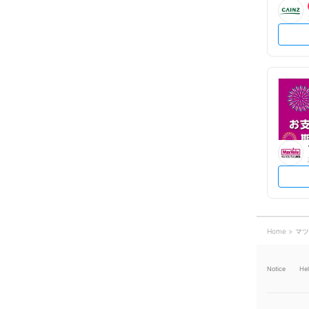
Home
マツ
Notice
He