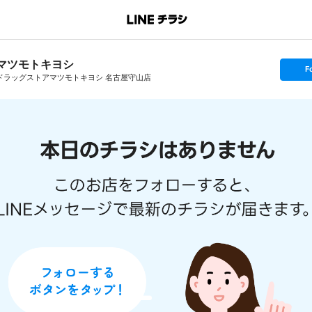
マツモトキヨシ
s
F
e
ドラッグストアマツモトキヨシ 名古屋守山店
t
f
o
l
l
o
w