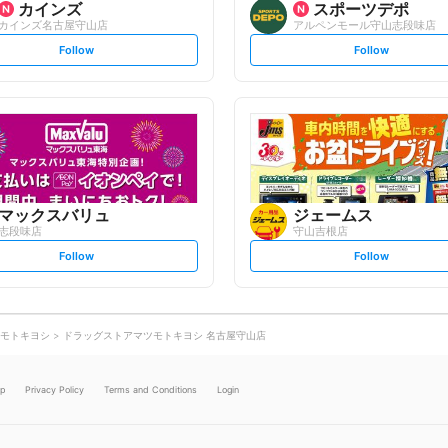
カインズ
スポーツデポ
カインズ名古屋守山店
アルペンモール守山志段味店
s
s
Follow
Follow
e
e
t
t
f
f
o
o
l
l
l
l
o
o
w
w
マックスバリュ
ジェームス
志段味店
守山吉根店
s
s
Follow
Follow
e
e
t
t
f
f
o
o
l
l
l
l
o
o
モトキヨシ
ドラッグストアマツモトキヨシ 名古屋守山店
w
w
lp
Privacy Policy
Terms and Conditions
Login