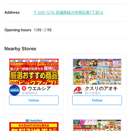
Address
〒309-1216
茨城県桜川市明日香1丁目14
Opening hours
10時~21時
Nearby Stores
ウエルシア
クスリのアオキ
岩瀬御領店
桜川岩瀬店
s
s
Follow
Follow
e
e
t
t
f
f
o
o
l
l
l
l
o
o
w
w