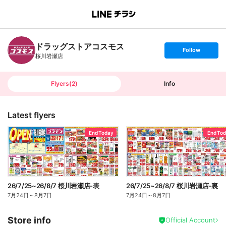
B
r
a
n
ドラッグストアコスモス
c
s
Follow
h
e
桜川岩瀬店
T
t
o
f
p
o
l
l
Flyers
(
2
)
Info
o
w
Latest flyers
End Today
End To
26/7/25~26/8/7 桜川岩瀬店-表
26/7/25~26/8/7 桜川岩瀬店-裏
7月24日
～
8月7日
7月24日
～
8月7日
Store info
Official Account