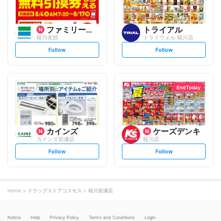
ファミリーマート
トライアル
桜川友部
トライウェル 桜川店
s
s
Follow
Follow
e
e
t
t
f
f
o
o
l
l
l
l
o
o
End Today
w
w
カインズ
ケーズデンキ
カインズ岩瀬店
桜川店
s
s
Follow
Follow
e
e
t
t
f
f
o
o
l
l
l
l
o
o
Home
ドラッグストアコスモス
桜川岩瀬店
w
w
Notice
Help
Privacy Policy
Terms and Conditions
Login